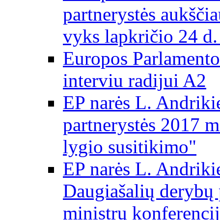
partnerystės aukščia
vyks lapkričio 24 d.
Europos Parlamento
interviu radijui A2
EP narės L. Andriki
partnerystės 2017 m
lygio susitikimo"
EP narės L. Andriki
Daugiašalių derybų 
ministrų konferencij