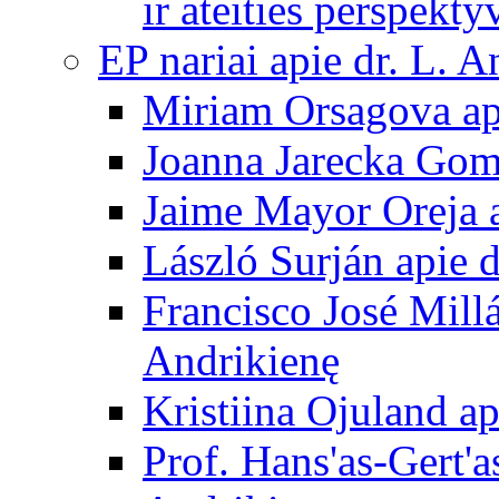
ir ateities perspekty
EP nariai apie dr. L. A
Miriam Orsagova ap
Joanna Jarecka Gom
Jaime Mayor Oreja a
László Surján apie 
Francisco José Mill
Andrikienę
Kristiina Ojuland a
Prof. Hans'as-Gert'a