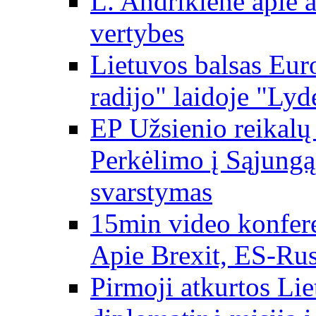
L. Andrikienė apie a
vertybes
Lietuvos balsas Eur
radijo" laidoje "Lyd
EP Užsienio reikal
Perkėlimo į Sąjungą 
svarstymas
15min video konfere
Apie Brexit, ES-Rusi
Pirmoji atkurtos Li