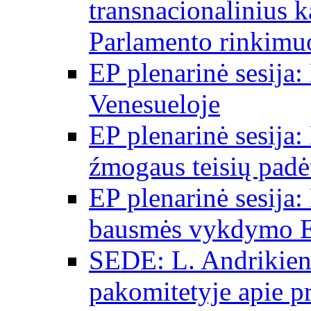
transnacionalinius 
Parlamento rinkimu
EP plenarinė sesija:
Venesueloje
EP plenarinė sesija:
źmogaus teisių padėt
EP plenarinė sesija:
bausmės vykdymo E
SEDE: L. Andrikien
pakomitetyje apie p