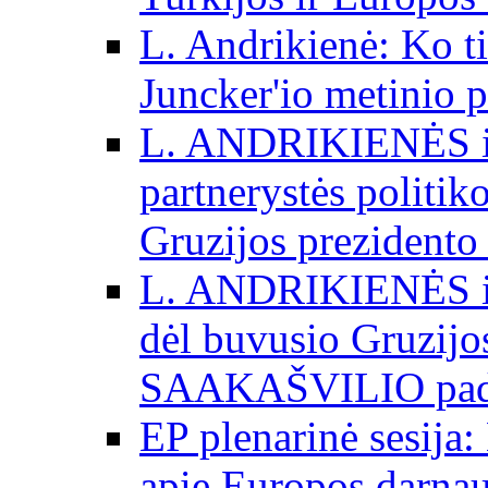
L. Andrikienė: Ko t
Juncker'io metinio 
L. ANDRIKIENĖS int
partnerystės politik
Gruzijos prezidento
L. ANDRIKIENĖS int
dėl buvusio Gruzij
SAAKAŠVILIO padė
EP plenarinė sesija:
apie Europos darna