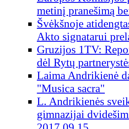
metinį pranešimą be
Švėkšnoje atidengta
Akto signatarui prel
Gruzijos 1TV: Repor
dėl Rytų partnerystė
Laima Andrikienė da
"Musica sacra"
L. Andrikienės svei
gimnazijai dvidešim
2017 09 15