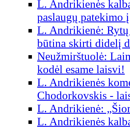
L. Andrikienės kalba 
paslaugų patekimo į
L. Andrikienė: Rytų p
būtina skirti didelį 
Neužmirštuolė: Laim
kodėl esame laisvi!
L. Andrikienės kom
Chodorkovskis - lai
L. Andrikienė: „Šio
L. Andrikienės kalb