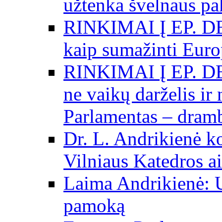
užtenka švelnaus p
RINKIMAI Į EP. DE
kaip sumažinti Eur
RINKIMAI Į EP. DE
ne vaikų darželis ir
Parlamentas – dramb
Dr. L. Andrikienė k
Vilniaus Katedros ai
Laima Andrikienė: 
pamoką