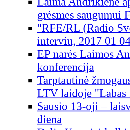
Laima Andrikienė ap
grėsmes saugumui 
"RFE/RL (Radio Svo
interviu, 2017 01 0
EP narės Laimos An
konferencija
Tarptautinė žmogaus
LTV laidoje "Labas 
Sausio 13-oji – lai
diena