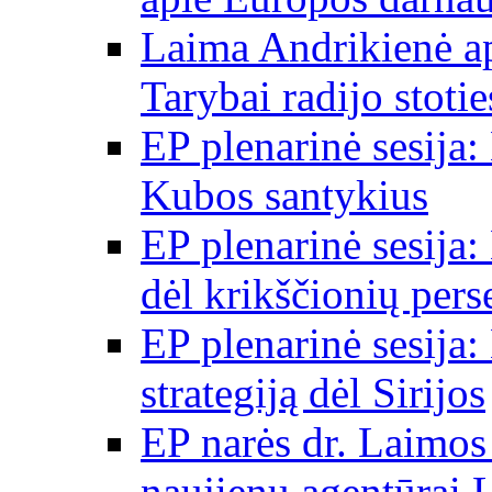
Laima Andrikienė a
Tarybai radijo stot
EP plenarinė sesija:
Kubos santykius
EP plenarinė sesija:
dėl krikščionių per
EP plenarinė sesija:
strategiją dėl Sirijos
EP narės dr. Laimos
naujienų agentūrai 