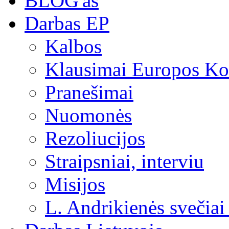
BLOG'as
Darbas EP
Kalbos
Klausimai Europos Kom
Pranešimai
Nuomonės
Rezoliucijos
Straipsniai, interviu
Misijos
L. Andrikienės svečiai