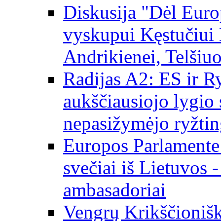
Diskusija "Dėl Europ
vyskupui Kęstučiui 
Andrikienei, Telšiu
Radijas A2: ES ir Ry
aukščiausiojo lygio s
nepasižymėjo ryžtin
Europos Parlamente
svečiai iš Lietuvos 
ambasadoriai
Vengrų Krikščionišk