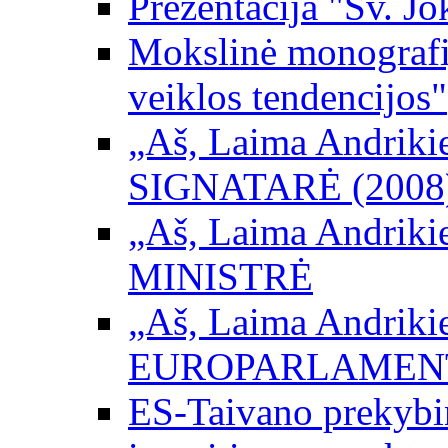
Prezentacija "Šv. Jo
Mokslinė monografij
veiklos tendencijos"
„Aš, Laima Andrikienė
SIGNATARĖ (2008
„Aš, Laima Andrikienė
MINISTRĖ
„Aš, Laima Andrikienė
EUROPARLAMEN
ES-Taivano prekybini