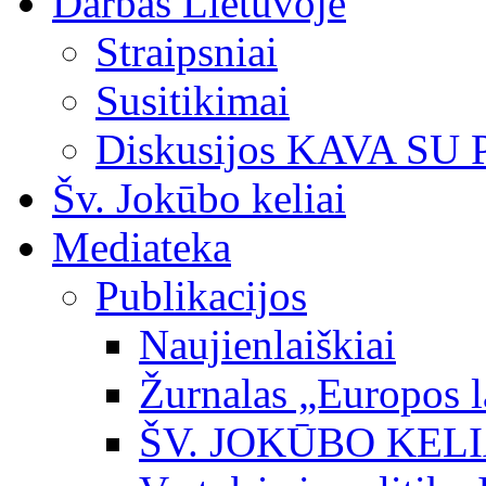
Darbas Lietuvoje
Straipsniai
Susitikimai
Diskusijos KAVA SU
Šv. Jokūbo keliai
Mediateka
Publikacijos
Naujienlaiškiai
Žurnalas „Europos l
ŠV. JOKŪBO KEL