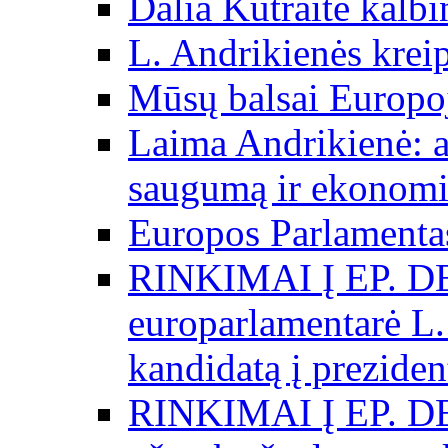
Dalia Kutraitė kalb
L. Andrikienės kreip
Mūsų balsai Europo
Laima Andrikienė: a
saugumą ir ekonomi
Europos Parlamentas
RINKIMAI Į EP. D
europarlamentarė L.
kandidatą į preziden
RINKIMAI Į EP. D