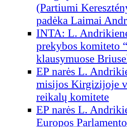
(Partiumi Keresztén
padėka Laimai Andr
INTA: L. Andrikienė
prekybos komiteto “
klausymuose Briuse
EP narės L. Andriki
misijos Kirgizijoje 
reikalų komitete
EP narės L. Andrikie
Europos Parlamento