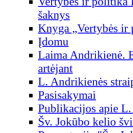
Vertybės ir politika
šaknys
Knyga „Vertybės ir 
Įdomu
Laima Andrikienė. 
artėjant
L. Andrikienės strai
Pasisakymai
Publikacijos apie L
Šv. Jokūbo kelio švi