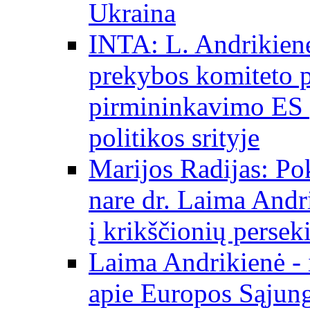
Ukraina
INTA: L. Andrikienė
prekybos komiteto p
pirmininkavimo ES p
politikos srityje
Marijos Radijas: Po
nare dr. Laima Andri
į krikščionių persek
Laima Andrikienė - 
apie Europos Sąjung