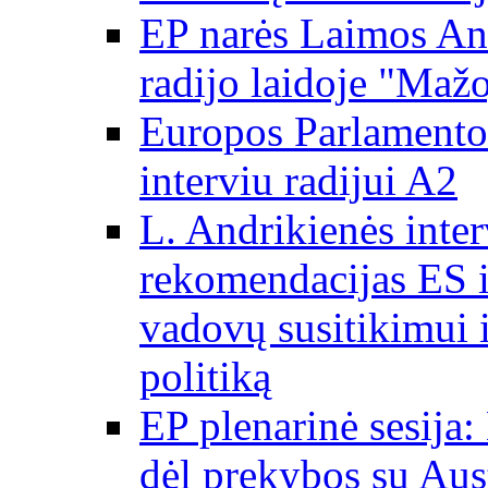
EP narės Laimos And
radijo laidoje "Mažo
Europos Parlamento 
interviu radijui A2
L. Andrikienės int
rekomendacijas ES i
vadovų susitikimui i
politiką
EP plenarinė sesija:
dėl prekybos su Aust