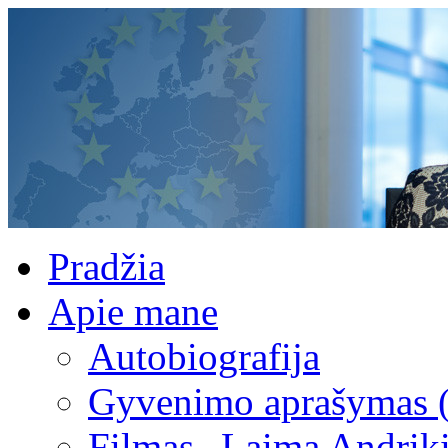
Pradžia
Apie mane
Autobiografija
Gyvenimo aprašymas 
Filmas „Laima Andrik