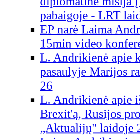
diplomatinė misija 
pabaigoje - LRT lai
EP narė Laima Andr
15min video konfere
L. Andrikienė apie 
pasaulyje Marijos ra
26
L. Andrikienė apie 
Brexit'ą, Rusijos pr
„Aktualijų" laidoje