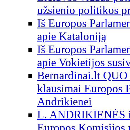
užsienio politikos 
Iš Europos Parlamen
apie Kataloniją
Iš Europos Parlamen
apie Vokietijos susi
Bernardinai.lt QU
klausimai Europos P
Andrikienei
L. ANDRIKIENĖS int
Europos Komisijos p