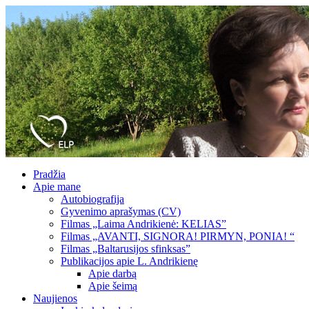
Pradžia
Apie mane
Autobiografija
Gyvenimo aprašymas (CV)
Filmas „Laima Andrikienė: KELIAS”
Filmas „AVANTI, SIGNORA! PIRMYN, PONIA! “
Filmas „Baltarusijos sfinksas”
Publikacijos apie L. Andrikienę
Apie darbą
Apie šeimą
Naujienos