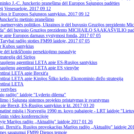
inko J.-C. Junckerio pranešimą dėl Europos Sąjungos padėties
ėtį Venesueloje. 2017 09 12
kijos ir Europos Sąjungos santykius. 2017 09 12
 Juncker'io metinio pranešimo
tnerystės politikos, Ukrainos ir dėl buvusio Gruzijos prezidento Mich
oda" dėl buvusio Gruzijos prezidento MICHAILO SAAKAŠVILIO pad
joje apie Europos darnaus vystymosi fondą, 2017 07 05
arybai radijo stoties FM99 laidoje, 2017 07 05
ir Kubos santykius
je dėl krikščionių persekiojimo pasaulyje
rategiją dėl Sirijos
 naujienų agentūrai LETA apie ES-Rusijos santykius
s naujienų agentūrai LETA apie ES vienybę
ntūrai LETA apie Brexit'ą
ntūrai LETA apie Kinijos Šilko kelio–Ekonominio diržo strategiją
entūrai LETA
 vertybes
ių radijo" laidoje "Lyderio dilema"
mo į Sąjungą sistemos projekto pristatymas ir svarstymas
ie Brexit, ES-Rusijos santykius ir kt. 2017 03 20
omatinė misija į Norvegiją 1990 m. kovo pabaigoje - LRT laidoje "Liet
min video konferencijoje
yje Marijos radijo „Aktualijų" laidoje 2017 01 26
i, Brexit'ą, Rusijos provokacijas Marijos radijo „Aktualijų" laidoje 2
ėsmes saugumui FM99 Dienos temoje