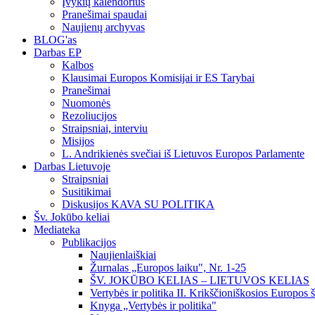
Įvykių kalendorius
Pranešimai spaudai
Naujienų archyvas
BLOG'as
Darbas EP
Kalbos
Klausimai Europos Komisijai ir ES Tarybai
Pranešimai
Nuomonės
Rezoliucijos
Straipsniai, interviu
Misijos
L. Andrikienės svečiai iš Lietuvos Europos Parlamente
Darbas Lietuvoje
Straipsniai
Susitikimai
Diskusijos KAVA SU POLITIKA
Šv. Jokūbo keliai
Mediateka
Publikacijos
Naujienlaiškiai
Žurnalas „Europos laiku", Nr. 1-25
ŠV. JOKŪBO KELIAS – LIETUVOS KELIAS
Vertybės ir politika II. Krikščioniškosios Europos 
Knyga „Vertybės ir politika"