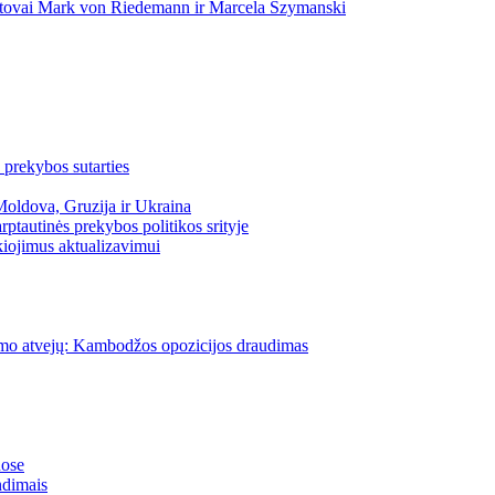
 atstovai Mark von Riedemann ir Marcela Szymanski
prekybos sutarties
Moldova, Gruzija ir Ukraina
ptautinės prekybos politikos srityje
kiojimus aktualizavimui
idimo atvejų: Kambodžos opozicijos draudimas
uose
ndimais