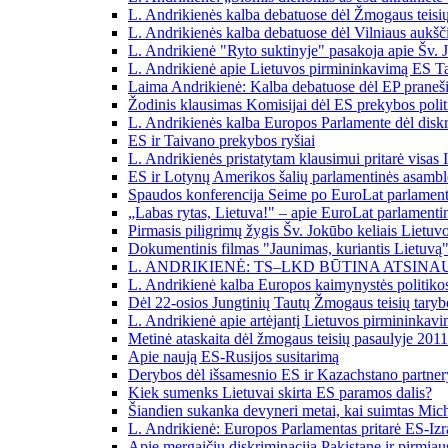
L. Andrikienės kalba debatuose dėl Žmogaus teisių 
L. Andrikienės kalba debatuose dėl Vilniaus aukščia
L. Andrikienė "Ryto suktinyje" pasakoja apie Šv. 
L. Andrikienė apie Lietuvos pirmininkavimą ES T
Laima Andrikienė: Kalba debatuose dėl EP praneši
Žodinis klausimas Komisijai dėl ES prekybos politi
L. Andrikienės kalba Europos Parlamente dėl disk
ES ir Taivano prekybos ryšiai
L. Andrikienės pristatytam klausimui pritarė visas
ES ir Lotynų Amerikos šalių parlamentinės asamblė
Spaudos konferencija Seime po EuroLat parlamenti
„Labas rytas, Lietuva!" – apie EuroLat parlamenti
Pirmasis piligrimų žygis Šv. Jokūbo keliais Lietuvoj
Dokumentinis filmas "Jaunimas, kuriantis Lietuvą
L. ANDRIKIENĖ: TS–LKD BŪTINA ATSINAU
L. Andrikienė kalba Europos kaimynystės politikos
Dėl 22-osios Jungtinių Tautų Žmogaus teisių tarybo
L. Andrikienė apie artėjantį Lietuvos pirmininkav
Metinė ataskaita dėl žmogaus teisių pasaulyje 201
Apie naują ES-Rusijos susitarimą
Derybos dėl išsamesnio ES ir Kazachstano partnery
Kiek sumenks Lietuvai skirta ES paramos dalis?
Šiandien sukanka devyneri metai, kai suimtas Mic
L. Andrikienė: Europos Parlamentas pritarė ES-Izr
Apie mergaičių diskriminaciją Pakistane ir pirmiau