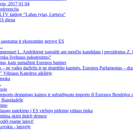
viu, 2017 01 04
nferencija
 LTV laidoje "Labas rytas, Lietuva"
RS diena
s, saugumą ir ekonominę gerovę ES
..
arė L. Andrikienė paguldė ant menčių kandidatą į prezidentus Z. 
nka švelnaus pakutenimo?
i, kaip sumažinti Europos baimes
e vaikų darželis ir ne dramblių kapinės. Europos Parlamentas – dra
" Vilniaus Katedros aikštėje
amoką
.
noje
mporto dempingo kainos ir subsidijuoto importo iš Europos Bendrijos 
ų Bangladeše
rimo
aslaugų patekimo į ES viešųjų pirkimų vidaus rinką
būtina skirti didelį dėmesį
odėl esame laisvi!
vskis - laisvėje
“