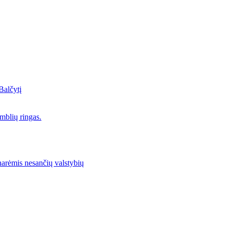
Balčytį
mblių ringas.
narėmis nesančių valstybių