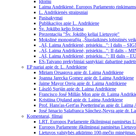
Įdomu
Laima Andrikienė. Europos Parlamento rinkimams 
L. Andrikienės straipsniai
Pasisakymai
Publikacijos apie L. Andrikienę
Šv. Jokūbo kelio šviesa
Prezentacija "Šv. Jokūbo keliai Lietuvoje"
Mokslinė monografija „Šiuolaikinės lobistinės veik
„Aš, Laima Andrikienė, prisiekiu...": I dalis – 
„Aš, Laima Andrikienė, prisiekiu...": II dalis – 
„Aš, Laima Andrikienė, prisiekiu...": III da
ES-Taivano prekybiniai santykiai: dabartinė padėtis
EP nariai apie dr. L. Andrikienę
Miriam Orsagova apie dr. Laimą Andrikienę
Joanna Jarecka Gomez apie dr. Laimą Andrikienę
Jaime Mayor Oreja apie dr. Laimą Andrikienę
László Surján apie dr. Laimą Andrikienę
Francisco José Millán Mon apie dr. Laimą Andriki
Kristiina Ojuland apie dr. Laimą Andrikienę
Prof. Hans'as-Gert'as Poettering'as apie dr. Laimą
José Ignacio Salafranca Sánchez-Neyra apie dr. L
Komentarai, filmai
LRT. Europos Parlamente iškilmingai paminėtas L
Europos Parlamente iškilmingai paminėtas Lietuvo
Lietuvos valstybės atkūrimo 100-mečio minėjima