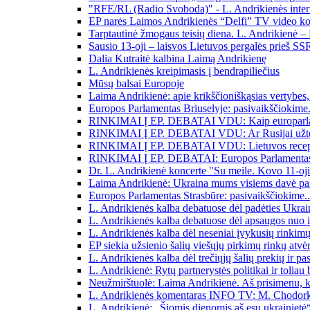
"RFE/RL (Radio Svoboda)" - L. Andrikienės inter
EP narės Laimos Andrikienės “Delfi” TV video ko
Tarptautinė žmogaus teisių diena. L. Andrikienė –
Sausio 13-oji – laisvos Lietuvos pergalės prieš SS
Dalia Kutraitė kalbina Laimą Andrikienę
L. Andrikienės kreipimasis į bendrapiliečius
Mūsų balsai Europoje
Laima Andrikienė: apie krikščioniškąsias vertybe
Europos Parlamentas Briuselyje: pasivaikščiokime.
RINKIMAI Į EP. DEBATAI VDU: Kaip europarlament
RINKIMAI Į EP. DEBATAI VDU: Ar Rusijai užte
RINKIMAI Į EP. DEBATAI VDU: Lietuvos recepta
RINKIMAI Į EP. DEBATAI: Europos Parlamentas – n
Dr. L. Andrikienė koncerte "Su meile. Kovo 11-oji
Laima Andrikienė: Ukraina mums visiems davė p
Europos Parlamentas Strasbūre: pasivaikščiokime..
L. Andrikienės kalba debatuose dėl padėties Ukrai
L. Andrikienės kalba debatuose dėl apsaugos nuo i
L. Andrikienės kalba dėl neseniai įvykusių rinkim
EP siekia užsienio šalių viešųjų pirkimų rinkų atvė
L. Andrikienės kalba dėl trečiųjų šalių prekių ir p
L. Andrikienė: Rytų partnerystės politikai ir toliau 
Neužmirštuolė: Laima Andrikienė. Aš prisimenu, k
L. Andrikienės komentaras INFO TV: M. Chodorko
L. Andrikienė: „Šiomis dienomis aš esu ukrainietė