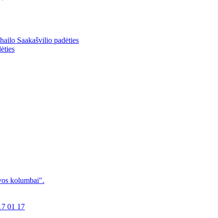
ailo Saakašvilio padėties
ėties
uvos kolumbai".
017 01 17