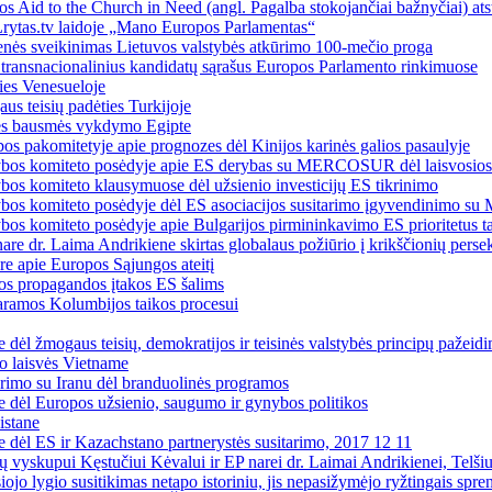
jos Aid to the Church in Need (angl. Pagalba stokojančiai bažnyčiai)
Lrytas.tv laidoje „Mano Europos Parlamentas“
enės sveikinimas Lietuvos valstybės atkūrimo 100-mečio proga
š transnacionalinius kandidatų sąrašus Europos Parlamento rinkimuose
ties Venesueloje
us teisių padėties Turkijoje
ties bausmės vykdymo Egipte
 pakomitetyje apie prognozes dėl Kinijos karinės galios pasaulyje
ybos komiteto posėdyje apie ES derybas su MERCOSUR dėl laisvosios 
bos komiteto klausymuose dėl užsienio investicijų ES tikrinimo
bos komiteto posėdyje dėl ES asociacijos susitarimo įgyvendinimo su 
os komiteto posėdyje apie Bulgarijos pirmininkavimo ES prioritetus tar
re dr. Laima Andrikiene skirtas globalaus požiūrio į krikščionių perse
e apie Europos Sąjungos ateitį
jos propagandos įtakos ES šalims
paramos Kolumbijos taikos procesui
e dėl žmogaus teisių, demokratijos ir teisinės valstybės principų paže
io laisvės Vietname
arimo su Iranu dėl branduolinės programos
se dėl Europos užsienio, saugumo ir gynybos politikos
istane
e dėl ES ir Kazachstano partnerystės susitarimo, 2017 12 11
ių vyskupui Kęstučiui Kėvalui ir EP narei dr. Laimai Andrikienei, Telši
iojo lygio susitikimas netapo istoriniu, jis nepasižymėjo ryžtingais spre