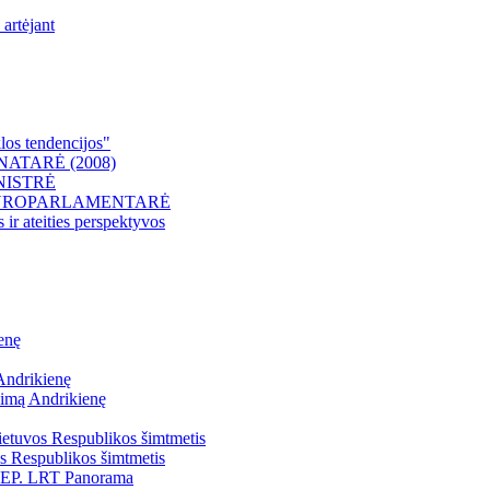
artėjant
los tendencijos"
SIGNATARĖ (2008)
MINISTRĖ
lis – EUROPARLAMENTARĖ
 ir ateities perspektyvos
enę
 Andrikienę
aimą Andrikienę
ietuvos Respublikos šimtmetis
s Respublikos šimtmetis
s EP. LRT Panorama