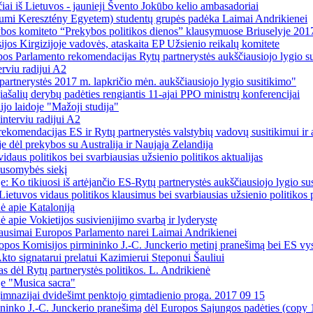
ai iš Lietuvos - jaunieji Švento Jokūbo kelio ambasadoriai
tiumi Keresztény Egyetem) studentų grupės padėka Laimai Andrikienei
bos komiteto “Prekybos politikos dienos” klausymuose Briuselyje 201
jos Kirgizijoje vadovės, ataskaita EP Užsienio reikalų komitete
os Parlamento rekomendacijas Rytų partnerystės aukščiausiojo lygio sus
rviu radijui A2
partnerystės 2017 m. lapkričio mėn. aukščiausiojo lygio susitikimo"
ašalių derybų padėties rengiantis 11-ajai PPO ministrų konferencijai
jo laidoje "Mažoji studija"
nterviu radijui A2
komendacijas ES ir Rytų partnerystės valstybių vadovų susitikimui ir a
je dėl prekybos su Australija ir Naująja Zelandija
idaus politikos bei svarbiausias užsienio politikos aktualijas
ausomybės siekį
 Ko tikiuosi iš artėjančio ES˗Rytų partnerystės aukščiausiojo lygio su
 Lietuvos vidaus politikos klausimus bei svarbiausias užsienio politikos
ė apie Kataloniją
apie Vokietijos susivienijimo svarbą ir lyderystę
simai Europos Parlamento narei Laimai Andrikienei
os Komisijos pirmininko J.-C. Junckerio metinį pranešimą bei ES vys
kto signatarui prelatui Kazimierui Steponui Šauliui
s dėl Rytų partnerystės politikos. L. Andrikienė
je "Musica sacra"
imnazijai dvidešimt penktojo gimtadienio proga. 2017 09 15
inko J.-C. Junckerio pranešimą dėl Europos Sąjungos padėties (copy 