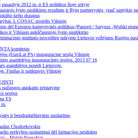
pasaulyje 2012 m. ir ES politikos šioje srityje
usiojo lygio susitikimo rezultatų ir Rytų partnerystės, ypač santykių su
Jokūbo kelio draugus
arybai. L COSAC posėdis Vilniuje
mo dėl Europos kaimynystės politikos (Panzeri / Saryusz -Wolski pran
kos ir Vilniaus aukščiausiojo lygio susitikimo
riminacinių muitinės procedūrų taikymo Lietuvos vežėjams Rusijos pas
 INTA komitetas
jos (EuroLat PA) inauguracinė sesija Vilniuje
nės asamblėjos inauguracinės sesijos. 2013 07 16
nės asamblėjos posėdį Lietuvoje.
e. Finišas ir sutiktuvės Vilniuje
"
JINTI
 pažangos ataskaitų pristatyme
s sesijos
imą ES
1 m.
stės ir bendradarbiavimo susitarimo
hailas Chodorkovskis
aelio prekybos susitarimui dėl farmacijos produktų
sia – Malalą Yousafzai