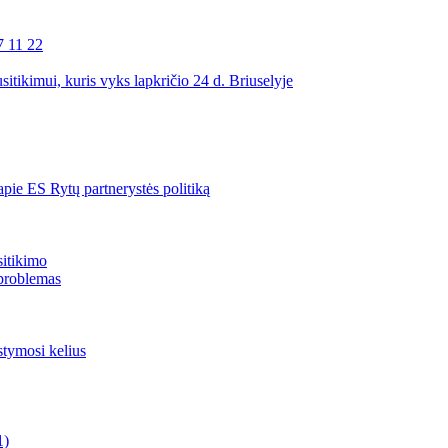
7 11 22
itikimui, kuris vyks lapkričio 24 d. Briuselyje
pie ES Rytų partnerystės politiką
sitikimo
 problemas
tymosi kelius
1)