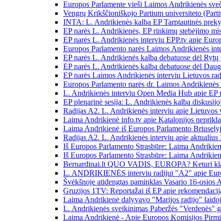
Europos Parlamente vieši Laimos Andrikienės sveči
Vengrų Krikščioniškojo Partium universiteto (Par
INTA: L. Andrikienės kalba EP Tarptautinės preky
EP narės L. Andrikienės, EP rinkimų stebėjimo misi
EP narės L. Andrikienės interviu EPP.tv apie Europ
Europos Parlamento narės Laimos Andrikienės inte
EP narės L. Andrikienės kalba debatuose dėl Rytų 
EP narės L. Andrikienės kalba debatuose dėl Daugi
EP narės Laimos Andrikienės interviu Lietuvos radi
Europos Parlamento narės dr. Laimos Andrikienės i
L. Andrikienės interviu Open Media Hub apie EP re
EP plenarinė sesija: L. Andrikienės kalba diskusijo
Radijas A2. L. Andrikienės interviu apie Lietuvos v
Laima Andrikienė info.tv apie Katalonijos neprikl
Laima Andrikienė iš Europos Parlamento Briuselyje:
Radijas A2. L. Andrikienės interviu apie aktualius
Iš Europos Parlamento Strasbūre: Laima Andrikien
Iš Europos Parlamento Strasbūre: Laima Andrikienė 
Bernardinai.lt QUO VADIS, EUROPA? Keturi klau
L. ANDRIKIENĖS interviu radijui "A2" apie Europ
Švėkšnoje atidengtas paminklas Vasario 16-osios A
Gruzijos 1TV: Reportažai iš EP apie rekomendacija
Laima Andrikienė dalyvavo "Marijos radijo" laido
L. Andrikienės sveikinimas Paberžės "Verdenės" g
Laima Andrikienė - Apie Europos Komisijos Pirmin