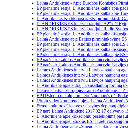
Laima Andrikienė - Apie Europos Komisijos Pirmin
EP plenarinė sesija: L. Andrikienės kalba apie pad
EP plenarinė sesija: L. Andrikienės kalba apie Tur
L. Andrikienė: Ko tikiuosi iš EK pirmininko J.-C.
L. ANDRIKIENĖS interviu radijui "A2" dėl Rytų par
L. ANDRIKIENĖS interviu radijui "Radio Svob
EP plenarinė sesija: L. Andrikienės kalba diskusi
Laima Andrikienė apie Estijos pirmininkavimą ES T
EP plenarinė sesija: L. Andrikienės kalba apie ES 
EP plenarinė sesija: L. Andrikienės kalba diskusijo
EP plenarinė sesija: L. Andrikienės kalba apie ES st
EP narės dr. Laimos Andrikienės interviu Latvijos
EP narės dr. Laimos Andrikienės interviu Latvijo
Laimos Andrikienės interviu Latvijos naujienų age
Laimos Andrikienės interviu Latvijos naujienų age
Laimos Andrikienės interviu Latvijos naujienų ag
L. Andrikienė apie antrąjį Transatlantinį forumą už
Lietuvos balsas Europoje. Laima Andrikienė - "Žin
EP Užsienio reikalų komiteto Nuomonės dėl Perkėli
15min video konferencijoje – Laima Andrikienė. Ap
Pirmoji atkurtos Lietuvos valstybės deputatų dipl
EP narė Laima Andrikienė 2017 02 17 dalyvavo 15
L. Andrikienė apie krikščionių persekiojimą pasaul
L. Andrikienė apie iššūkius ES ir Lietuvos saugumu
Laima Andrikienė apie „Sniego susitikimą“ ir gr