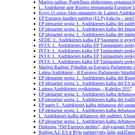
Marijos radijas: Popiežiaus globojamos organizaci
L. Andrikienė apie Rusijos propagandą Europoje 
Kovo 11-osios Akto signatarės dr. Laimos Andriki
EP Europos liaudies partijos (ELP) frakcija – prie
EP plenarinė sesija: L. Andrikienės kalba dėl padė
EP plenarinė sesija: L. Andrikienės kalba dėl źmoga
EP plenarinė sesija: L. Andrikienės kalba dėl mir
SEDE: L. Andrikienės kalba EP Saugumo ir gynybos
INTA: L. Andrikienės kalba EP Tarptautinės prek
INTA: L. Andrikienės kalba EP Tarptautinės preky
INTA: L. Andrikienės kalba EP Tarptautinės preky
INTA: L. Andrikienės kalba EP Tarptautinės prekyb
Marijos Radijas: Pokalbis su Europos Parlamento na
Laima Andrikienė - iš Europos Parlamento Strasbūr
EP plenarinė sesija: L. Andrikienės kalba dėl Rusi
EP plenarinė sesija: L. Andrikienės kalba dėl ES 
Laimos Andrikienės sveikinimas – Kalėdos 2017
EP plenarinė sesija: L. Andrikienės kalba debatuos
EP plenarinė sesija: L. Andrikienės kalba dėl žodž
EP narės L. Andrikienės kalba debatuose dėl susit
EP plenarinė sesija: L. Andrikienės kalba debatuo
L. Andrikienės kalba debatuose dėl padėties Afgan
EP plenarinė sesija: L. Andrikienės kalba debatuos
Diskusija "Dėl Europos ateities", dalyvaujant Telš
Radijas A2: ES ir Rytų partnerystės šalių aukščiaus