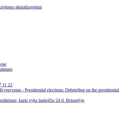
kiojimus aktualizavimui
uose
ndimais
7 11 22
rgyzstan - Presidential elections: Debriefing on the presidential
itikimui, kuris vyks lapkričio 24 d. Briuselyje