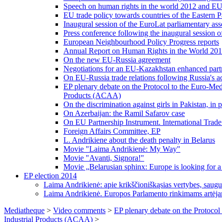
Speech on human rights in the world 2012 and EU 
EU trade policy towards countries of the Eastern P
Inaugural session of the EuroLat parliamentary as
Press conference following the inaugural session o
European Neighbourhood Policy Progress reports
Annual Report on Human Rights in the World 20
On the new EU-Russia agreement
Negotiations for an EU-Kazakhstan enhanced part
On EU-Russia trade relations following Russia's 
EP plenary debate on the Protocol to the Euro-Me
Products (ACAA)
On the discrimination against girls in Pakistan, in 
On Azerbaijan: the Ramil Safarov case
On EU Partnership Instrument. International Trad
Foreign Affairs Committee, EP
L. Andrikiene about the death penalty in Belarus
Movie "Laima Andrikienė: My Way"
Movie "Avanti, Signora!"
Movie „Belarusian sphinx: Europe is looking for a
EP election 2014
Laima Andrikienė: apie krikščioniškąsias vertybes, sau
Laima Andrikienė. Europos Parlamento rinkimams artėja
Mediatheque
>
Video comments
>
EP plenary debate on the Protocol
Industrial Products (ACAA)
>