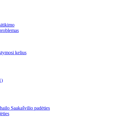
sitikimo
 problemas
tymosi kelius
1)
ailo Saakašvilio padėties
ėties