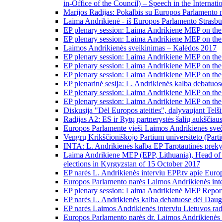
in-Office of the Council) – Speech in the Interna
Marijos Radijas: Pokalbis su Europos Parlamento na
Laima Andrikienė - iš Europos Parlamento Strasbūr
EP plenary session: Laima Andrikiene MEP on the 
EP plenary session: Laima Andrikiene MEP on the 
Laimos Andrikienės sveikinimas – Kalėdos 2017
EP plenary session: Laima Andrikiene MEP on the 
EP plenary session: Laima Andrikiene MEP on the
EP plenary session: Laima Andrikiene MEP on the 
EP plenarinė sesija: L. Andrikienės kalba debatuo
EP plenary session: Laima Andrikiene MEP on the 
EP plenary session: Laima Andrikiene MEP on th
Diskusija "Dėl Europos ateities", dalyvaujant Telš
Radijas A2: ES ir Rytų partnerystės šalių aukščiaus
Europos Parlamente vieši Laimos Andrikienės sveči
Vengrų Krikščioniškojo Partium universiteto (Par
INTA: L. Andrikienės kalba EP Tarptautinės preky
Laima Andrikiene MEP (EPP, Lithuania), Head of the
elections in Kyrgyzstan of 15 October 2017
EP narės L. Andrikienės interviu EPP.tv apie Europ
Europos Parlamento narės Laimos Andrikienės inte
EP plenary session: Laima Andrikienė MEP Repor
EP narės L. Andrikienės kalba debatuose dėl Daugi
EP narės Laimos Andrikienės interviu Lietuvos radi
Europos Parlamento narės dr. Laimos Andrikienės i