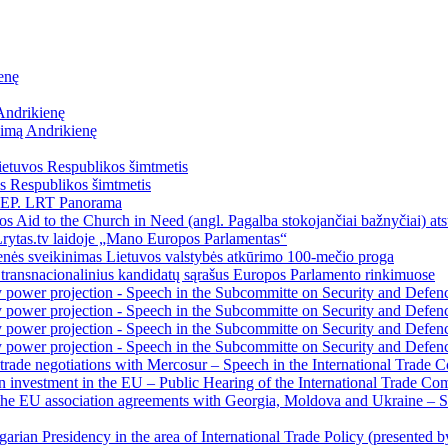
enę
 Andrikienę
aimą Andrikienę
ietuvos Respublikos šimtmetis
s Respublikos šimtmetis
s EP. LRT Panorama
jos Aid to the Church in Need (angl. Pagalba stokojančiai bažnyčiai)
Lrytas.tv laidoje „Mano Europos Parlamentas“
enės sveikinimas Lietuvos valstybės atkūrimo 100-mečio proga
š transnacionalinius kandidatų sąrašus Europos Parlamento rinkimuose
 power projection - Speech in the Subcommitte on Security and Defenc
 power projection - Speech in the Subcommitte on Security and Defenc
 power projection - Speech in the Subcommitte on Security and Defenc
 power projection - Speech in the Subcommitte on Security and Defenc
trade negotiations with Mercosur – Speech in the International Trade C
investment in the EU – Public Hearing of the International Trade Com
he EU association agreements with Georgia, Moldova and Ukraine – Sp
arian Presidency in the area of International Trade Policy (presented 