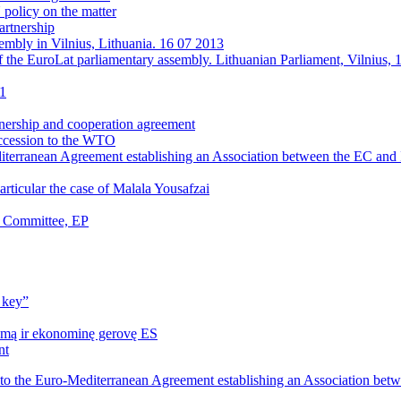
policy on the matter
artnership
sembly in Vilnius, Lithuania. 16 07 2013
f the EuroLat parliamentary assembly. Lithuanian Parliament, Vilnius, 
11
nership and cooperation agreement
accession to the WTO
diterranean Agreement establishing an Association between the EC and 
particular the case of Malala Yousafzai
e Committee, EP
 key”
gumą ir ekonominę gerovę ES
nt
 to the Euro-Mediterranean Agreement establishing an Association be