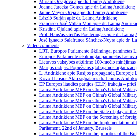
Miriam Orsagova apie dr. Laimą Andrikienę
Joanna Jarecka Gomez apie dr. Laimą Andrikienę
Jaime Mayor Oreja apie dr. Laimą Andrikienę
László Surján apie dr. Laimą Andrikienę
Francisco José Millán Mon apie dr. Laimą Andriki
Kristiina Ojuland apie dr. Laimą Andrikienę
Prof. Hans'as-Gert'as Poettering'as apie dr. Laimą
José Ignacio Salafranca Sánchez-Neyra apie dr. L
Video comments
LRT. Europos Parlamente iškilmingai paminėtas L
Europos Parlamente iškilmingai paminėtas Lietuvo
Lietuvos valstybės atkūrimo 100-mečio minėjima
Marijos radijas: Popiežiaus globojamos organizaci
L. Andrikienė apie Rusijos propagandą Europoje 
Kovo 11-osios Akto signatarės dr. Laimos Andriki
EP Europos liaudies partijos (ELP) frakcija – prie
Laima Andrikienė MEP on China's Global Military
Laima Andrikienė MEP on China's Global Military
Laima Andrikienė MEP on China's Global Military
Laima Andrikienė MEP on China's Global Military
Laima Andrikienė MEP on the State of play of the 
Laima Andrikienė MEP on the Screening of foreign 
Laima Andrikienė MEP on the Implementation of t
Parliament, 22nd of January, Brussels
Laima Andrikienė MEP on the priorities of the Bulg