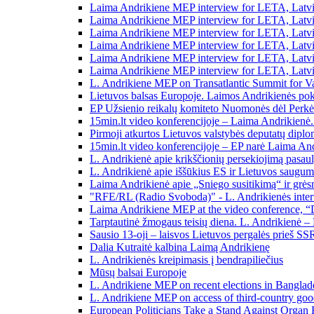
Laima Andrikiene MEP interview for LETA, Latvi
Laima Andrikiene MEP interview for LETA, Latvi
Laima Andrikiene MEP interview for LETA, Latv
Laima Andrikiene MEP interview for LETA, Latv
Laima Andrikiene MEP interview for LETA, La
Laima Andrikiene MEP interview for LETA, Lat
L. Andrikiene MEP on Transatlantic Summit for Va
Lietuvos balsas Europoje. Laimos Andrikienės poka
EP Užsienio reikalų komiteto Nuomonės dėl Perkėli
15min.lt video konferencijoje – Laima Andrikienė
Pirmoji atkurtos Lietuvos valstybės deputatų dipl
15min.lt video konferencijoje – EP narė Laima An
L. Andrikienė apie krikščionių persekiojimą pasaul
L. Andrikienė apie iššūkius ES ir Lietuvos saugumu
Laima Andrikienė apie „Sniego susitikimą“ ir gr
"RFE/RL (Radio Svoboda)" - L. Andrikienės inter
Laima Andrikiene MEP at the video conference, “
Tarptautinė žmogaus teisių diena. L. Andrikienė –
Sausio 13-oji – laisvos Lietuvos pergalės prieš SS
Dalia Kutraitė kalbina Laimą Andrikienę
L. Andrikienės kreipimasis į bendrapiliečius
Mūsų balsai Europoje
L. Andrikiene MEP on recent elections in Banglad
L. Andrikiene MEP on access of third-country good
European Politicians Take a Stand Against Organ 