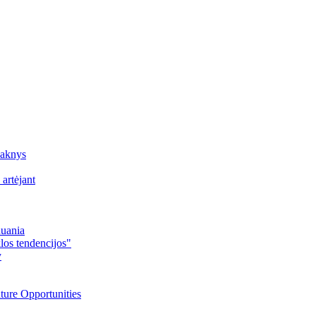
šaknys
artėjant
huania
los tendencijos"
y
ture Opportunities