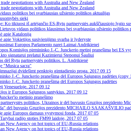
trade negotiations with Australia and New Zealand
trade negotiations with Australia and New Zealand
idaus politikos bei svarbiausias užsienio politikos aktualijas
ausomybės siekį
 Ko tikiuosi iš artėjančio ES˗Rytų partnerystės aukščiausiojo lygio su
 Lietuvos vidaus politikos klausimus bei svarbiausias užsienio politikos
ė apie Kataloniją
apie Vokietijos susivienijimo svarbą ir lyderystę
simai Europos Parlamento narei Laimai Andrikienei
os Komisijos pirmininko J.-C. Junckerio metinį pranešimą bei ES vys
kto signatarui prelatui Kazimierui Steponui Šauliui
s dėl Rytų partnerystės politikos. L. Andrikienė
je "Musica sacra"
imnazijai dvidešimt penktojo gimtadienio proga. 2017 09 15
inko J.-C. Junckerio pranešimą dėl Europos Sąjungos padėties (copy 
inko J.-C. Junckerio pranešimą dėl Europos Sąjungos padėties
ėtį Venesueloje. 2017 09 12
kijos ir Europos Sąjungos santykius. 2017 09 12
 Juncker'io metinio pranešimo
tnerystės politikos, Ukrainos ir dėl buvusio Gruzijos prezidento Mich
oda" dėl buvusio Gruzijos prezidento MICHAILO SAAKAŠVILIO pad
joje apie Europos darnaus vystymosi fondą, 2017 07 05
arybai radijo stoties FM99 laidoje, 2017 07 05
an New Agency on hot topics of EU-Russia relations
an New Agency on hot topics of EU-Russia relations