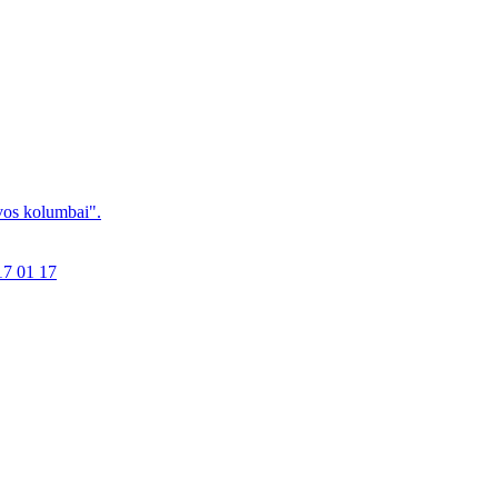
uvos kolumbai".
017 01 17