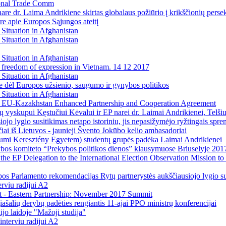
tional Trade Comm
re dr. Laima Andrikiene skirtas globalaus požiūrio į krikščionių perse
e apie Europos Sąjungos ateitį
Situation in Afghanistan
Situation in Afghanistan
Situation in Afghanistan
 freedom of expression in Vietnam. 14 12 2017
Situation in Afghanistan
se dėl Europos užsienio, saugumo ir gynybos politikos
Situation in Afghanistan
e EU-Kazakhstan Enhanced Partnership and Cooperation Agreement
ių vyskupui Kęstučiui Kėvalui ir EP narei dr. Laimai Andrikienei, Telši
iojo lygio susitikimas netapo istoriniu, jis nepasižymėjo ryžtingais spre
ai iš Lietuvos - jaunieji Švento Jokūbo kelio ambasadoriai
tiumi Keresztény Egyetem) studentų grupės padėka Laimai Andrikienei
bos komiteto “Prekybos politikos dienos” klausymuose Briuselyje 201
 EP Delegation to the International Election Observation Mission to Ky
os Parlamento rekomendacijas Rytų partnerystės aukščiausiojo lygio sus
rviu radijui A2
t - Eastern Partnership: November 2017 Summit
ašalių derybų padėties rengiantis 11-ajai PPO ministrų konferencijai
jo laidoje "Mažoji studija"
nterviu radijui A2