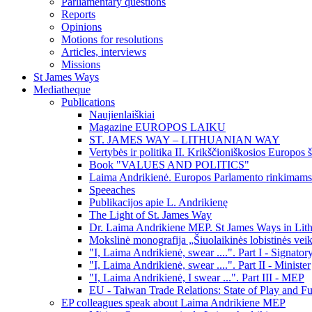
Parliamentary questions
Reports
Opinions
Motions for resolutions
Articles, interviews
Missions
St James Ways
Mediatheque
Publications
Naujienlaiškiai
Magazine EUROPOS LAIKU
ST. JAMES WAY – LITHUANIAN WAY
Vertybės ir politika II. Krikščioniškosios Europos 
Book "VALUES AND POLITICS"
Laima Andrikienė. Europos Parlamento rinkimams 
Speeaches
Publikacijos apie L. Andrikienę
The Light of St. James Way
Dr. Laima Andrikiene MEP. St James Ways in Lit
Mokslinė monografija „Šiuolaikinės lobistinės veik
"I, Laima Andrikienė, swear ....". Part I - Signator
"I, Laima Andrikienė, swear ....". Part II - Minister
"I, Laima Andrikienė, I swear ...". Part III - MEP
EU - Taiwan Trade Relations: State of Play and Fu
EP colleagues speak about Laima Andrikiene MEP