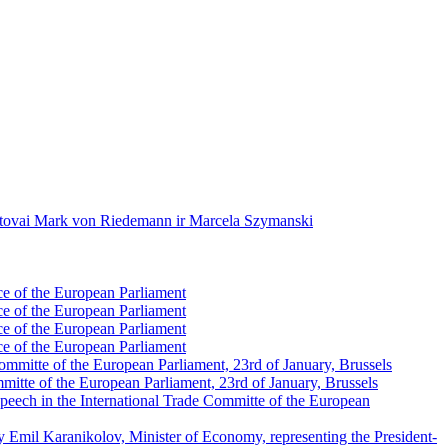
 atstovai Mark von Riedemann ir Marcela Szymanski
e of the European Parliament
e of the European Parliament
e of the European Parliament
e of the European Parliament
ommitte of the European Parliament, 23rd of January, Brussels
mitte of the European Parliament, 23rd of January, Brussels
eech in the International Trade Committe of the European
by Emil Karanikolov, Minister of Economy, representing the President-