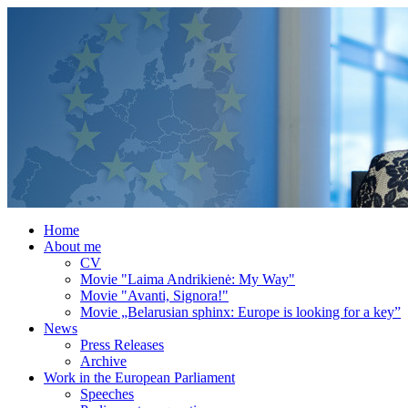
Home
About me
CV
Movie "Laima Andrikienė: My Way"
Movie "Avanti, Signora!"
Movie „Belarusian sphinx: Europe is looking for a key”
News
Press Releases
Archive
Work in the European Parliament
Speeches