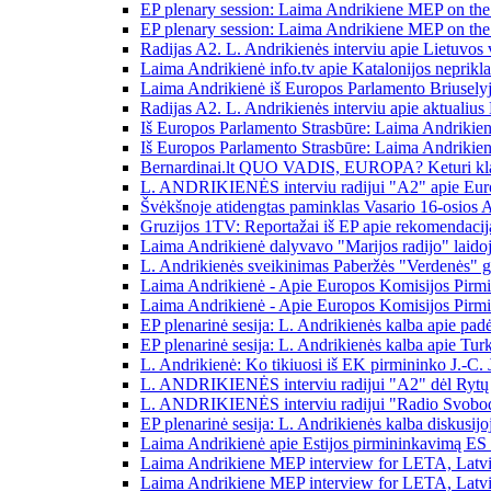
EP plenary session: Laima Andrikiene MEP on the 
EP plenary session: Laima Andrikiene MEP on the 
Radijas A2. L. Andrikienės interviu apie Lietuvos v
Laima Andrikienė info.tv apie Katalonijos neprikl
Laima Andrikienė iš Europos Parlamento Briuselyje:
Radijas A2. L. Andrikienės interviu apie aktualius
Iš Europos Parlamento Strasbūre: Laima Andrikien
Iš Europos Parlamento Strasbūre: Laima Andrikienė 
Bernardinai.lt QUO VADIS, EUROPA? Keturi klau
L. ANDRIKIENĖS interviu radijui "A2" apie Europ
Švėkšnoje atidengtas paminklas Vasario 16-osios A
Gruzijos 1TV: Reportažai iš EP apie rekomendacija
Laima Andrikienė dalyvavo "Marijos radijo" laido
L. Andrikienės sveikinimas Paberžės "Verdenės" g
Laima Andrikienė - Apie Europos Komisijos Pirmin
Laima Andrikienė - Apie Europos Komisijos Pirmin
EP plenarinė sesija: L. Andrikienės kalba apie pad
EP plenarinė sesija: L. Andrikienės kalba apie Tur
L. Andrikienė: Ko tikiuosi iš EK pirmininko J.-C.
L. ANDRIKIENĖS interviu radijui "A2" dėl Rytų par
L. ANDRIKIENĖS interviu radijui "Radio Svob
EP plenarinė sesija: L. Andrikienės kalba diskusi
Laima Andrikienė apie Estijos pirmininkavimą ES T
Laima Andrikiene MEP interview for LETA, Latvi
Laima Andrikiene MEP interview for LETA, Latvi