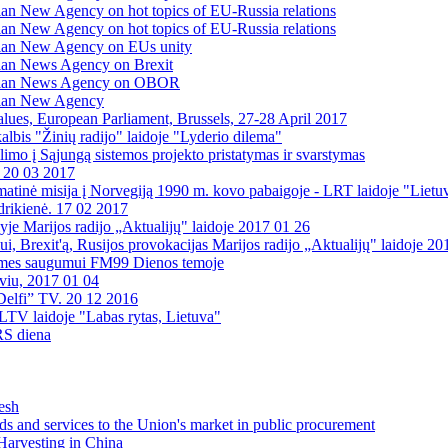
an New Agency on hot topics of EU-Russia relations
an New Agency on hot topics of EU-Russia relations
ian New Agency on EUs unity
ian News Agency on Brexit
tvian News Agency on OBOR
vian New Agency
lues, European Parliament, Brussels, 27-28 April 2017
lbis "Žinių radijo" laidoje "Lyderio dilema"
mo į Sąjungą sistemos projekto pristatymas ir svarstymas
. 20 03 2017
omatinė misija į Norvegiją 1990 m. kovo pabaigoje - LRT laidoje "Liet
drikienė. 17 02 2017
yje Marijos radijo „Aktualijų" laidoje 2017 01 26
i, Brexit'ą, Rusijos provokacijas Marijos radijo „Aktualijų" laidoje 2
ėsmes saugumui FM99 Dienos temoje
viu, 2017 01 04
Delfi” TV. 20 12 2016
 LTV laidoje "Labas rytas, Lietuva"
RS diena
esh
s and services to the Union's market in public procurement
Harvesting in China