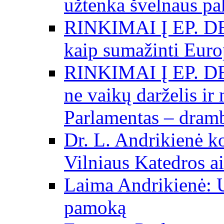
užtenka švelnaus p
RINKIMAI Į EP. DE
kaip sumažinti Eur
RINKIMAI Į EP. DE
ne vaikų darželis ir
Parlamentas – dramb
Dr. L. Andrikienė k
Vilniaus Katedros ai
Laima Andrikienė: 
pamoką