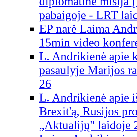
diplomatinė misija 
pabaigoje - LRT lai
EP narė Laima Andr
15min video konfere
L. Andrikienė apie 
pasaulyje Marijos ra
26
L. Andrikienė apie 
Brexit'ą, Rusijos pr
„Aktualijų" laidoje