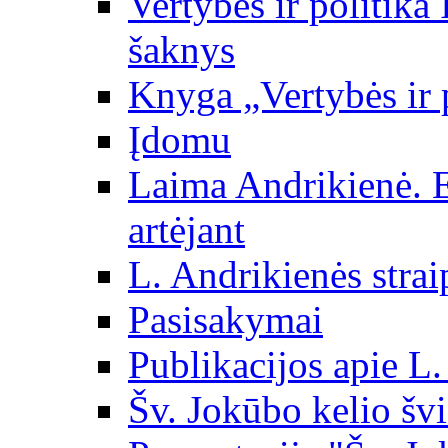
Vertybės ir politika
šaknys
Knyga „Vertybės ir 
Įdomu
Laima Andrikienė. 
artėjant
L. Andrikienės strai
Pasisakymai
Publikacijos apie L
Šv. Jokūbo kelio švi