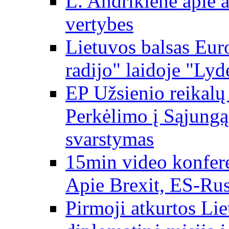
L. Andrikienė apie a
vertybes
Lietuvos balsas Eur
radijo" laidoje "Lyd
EP Užsienio reikal
Perkėlimo į Sąjungą 
svarstymas
15min video konfere
Apie Brexit, ES-Rusi
Pirmoji atkurtos Li