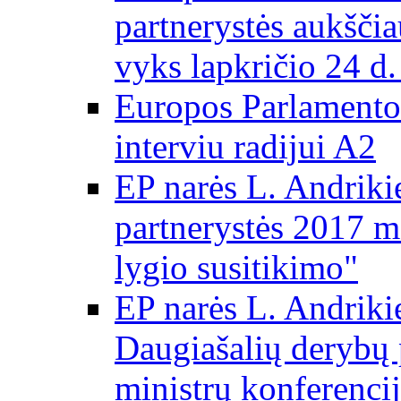
partnerystės aukščia
vyks lapkričio 24 d.
Europos Parlamento
interviu radijui A2
EP narės L. Andriki
partnerystės 2017 m
lygio susitikimo"
EP narės L. Andriki
Daugiašalių derybų 
ministrų konferencij