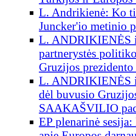
L. Andrikienė: Ko t
Juncker'io metinio 
L. ANDRIKIENĖS int
partnerystės politik
Gruzijos prezidento
L. ANDRIKIENĖS int
dėl buvusio Gruzij
SAAKAŠVILIO padė
EP plenarinė sesija:
apie Europos darna