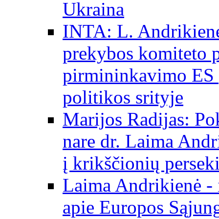
Ukraina
INTA: L. Andrikienė
prekybos komiteto p
pirmininkavimo ES p
politikos srityje
Marijos Radijas: Po
nare dr. Laima Andri
į krikščionių persek
Laima Andrikienė - 
apie Europos Sąjung