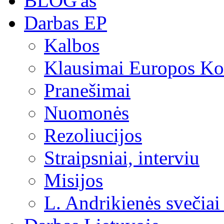
BLOG'as
Darbas EP
Kalbos
Klausimai Europos Kom
Pranešimai
Nuomonės
Rezoliucijos
Straipsniai, interviu
Misijos
L. Andrikienės svečiai