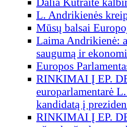
Dalia Kutraitė kalb
L. Andrikienės kreip
Mūsų balsai Europo
Laima Andrikienė: a
saugumą ir ekonomi
Europos Parlamentas
RINKIMAI Į EP. D
europarlamentarė L.
kandidatą į preziden
RINKIMAI Į EP. D