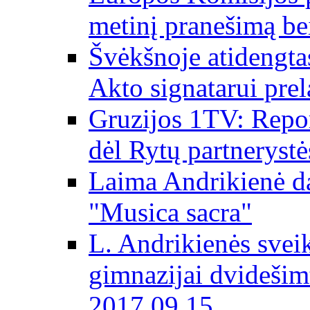
metinį pranešimą be
Švėkšnoje atidengta
Akto signatarui prel
Gruzijos 1TV: Repor
dėl Rytų partnerystė
Laima Andrikienė da
"Musica sacra"
L. Andrikienės svei
gimnazijai dvidešim
2017 09 15