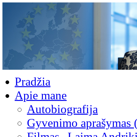
Pradžia
Apie mane
Autobiografija
Gyvenimo aprašymas 
Filmas „Laima Andrik