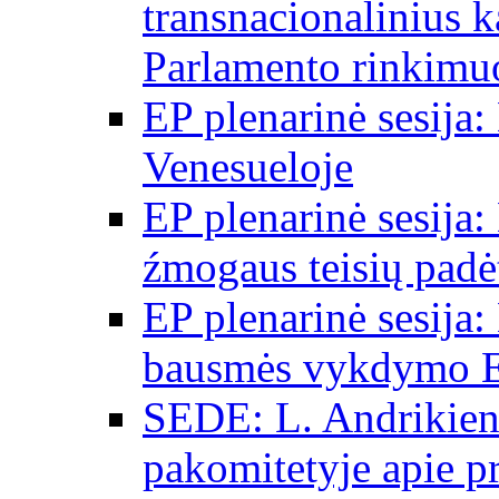
transnacionalinius 
Parlamento rinkimu
EP plenarinė sesija:
Venesueloje
EP plenarinė sesija:
źmogaus teisių padėt
EP plenarinė sesija:
bausmės vykdymo E
SEDE: L. Andrikien
pakomitetyje apie p