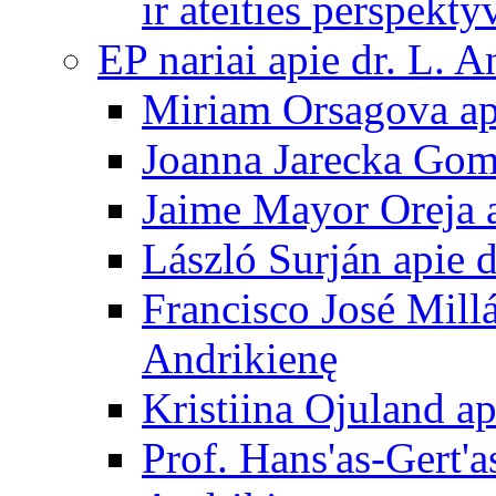
ir ateities perspekty
EP nariai apie dr. L. A
Miriam Orsagova ap
Joanna Jarecka Gom
Jaime Mayor Oreja a
László Surján apie 
Francisco José Mill
Andrikienę
Kristiina Ojuland a
Prof. Hans'as-Gert'a