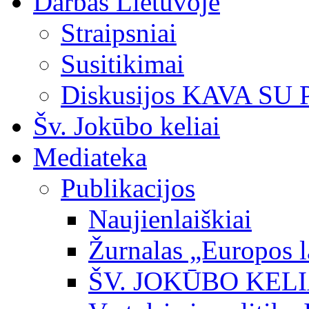
Darbas Lietuvoje
Straipsniai
Susitikimai
Diskusijos KAVA SU
Šv. Jokūbo keliai
Mediateka
Publikacijos
Naujienlaiškiai
Žurnalas „Europos l
ŠV. JOKŪBO KEL