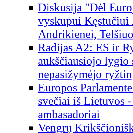
Diskusija "Dėl Europ
vyskupui Kęstučiui 
Andrikienei, Telšiu
Radijas A2: ES ir Ry
aukščiausiojo lygio s
nepasižymėjo ryžtin
Europos Parlamente
svečiai iš Lietuvos 
ambasadoriai
Vengrų Krikščionišk