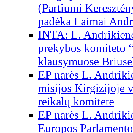
(Partiumi Keresztén
padėka Laimai Andr
INTA: L. Andrikienė
prekybos komiteto “
klausymuose Briuse
EP narės L. Andriki
misijos Kirgizijoje 
reikalų komitete
EP narės L. Andrikie
Europos Parlamento