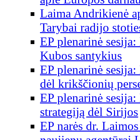
Laima Andrikienė a
Tarybai radijo stot
EP plenarinė sesija:
Kubos santykius
EP plenarinė sesija:
dėl krikščionių per
EP plenarinė sesija:
strategiją dėl Sirijos
EP narės dr. Laimos
naujienų agentūrai 