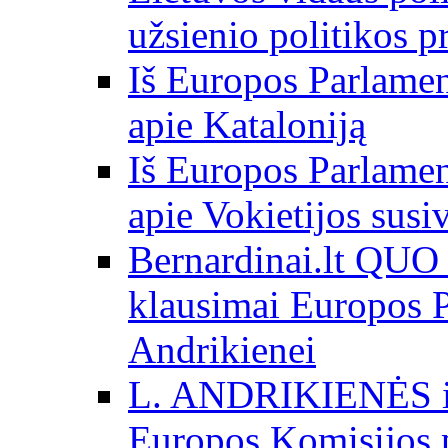
užsienio politikos 
Iš Europos Parlamen
apie Kataloniją
Iš Europos Parlamen
apie Vokietijos susi
Bernardinai.lt QU
klausimai Europos P
Andrikienei
L. ANDRIKIENĖS int
Europos Komisijos p