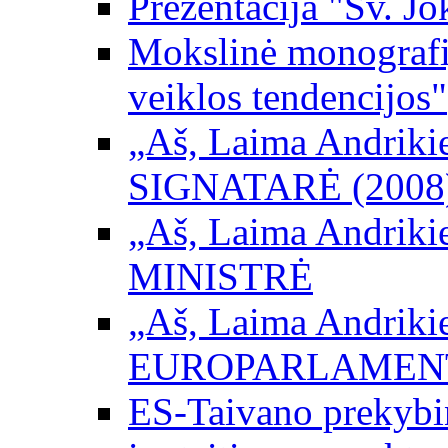
Prezentacija "Šv. Jo
Mokslinė monografij
veiklos tendencijos"
„Aš, Laima Andrikienė
SIGNATARĖ (2008
„Aš, Laima Andrikienė
MINISTRĖ
„Aš, Laima Andrikienė
EUROPARLAMEN
ES-Taivano prekybini