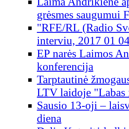
Laima Andrikienė ap
grėsmes saugumui 
"RFE/RL (Radio Svo
interviu, 2017 01 0
EP narės Laimos An
konferencija
Tarptautinė žmogaus
LTV laidoje "Labas 
Sausio 13-oji – lai
diena