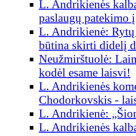
L. Andrikienės kalba 
paslaugų patekimo į
L. Andrikienė: Rytų p
būtina skirti didelį 
Neužmirštuolė: Laim
kodėl esame laisvi!
L. Andrikienės kom
Chodorkovskis - lai
L. Andrikienė: „Šio
L. Andrikienės kalb