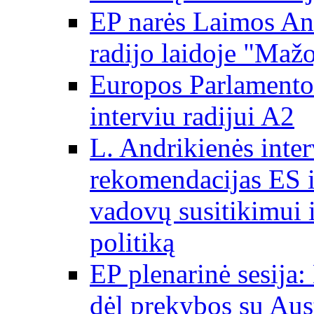
EP narės Laimos And
radijo laidoje "Mažo
Europos Parlamento 
interviu radijui A2
L. Andrikienės int
rekomendacijas ES i
vadovų susitikimui i
politiką
EP plenarinė sesija:
dėl prekybos su Aust