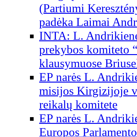
(Partiumi Keresztén
padėka Laimai Andr
INTA: L. Andrikienė
prekybos komiteto “
klausymuose Briuse
EP narės L. Andriki
misijos Kirgizijoje 
reikalų komitete
EP narės L. Andrikie
Europos Parlamento