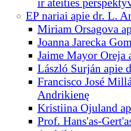
ir ateities perspekty
EP nariai apie dr. L. A
Miriam Orsagova ap
Joanna Jarecka Gom
Jaime Mayor Oreja a
László Surján apie 
Francisco José Mill
Andrikienę
Kristiina Ojuland a
Prof. Hans'as-Gert'a