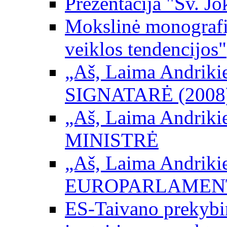
Prezentacija "Šv. Jo
Mokslinė monografij
veiklos tendencijos"
„Aš, Laima Andrikienė
SIGNATARĖ (2008
„Aš, Laima Andrikienė
MINISTRĖ
„Aš, Laima Andrikienė
EUROPARLAMEN
ES-Taivano prekybini