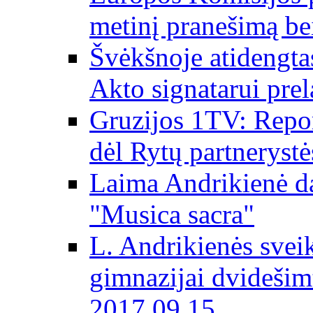
metinį pranešimą be
Švėkšnoje atidengta
Akto signatarui prel
Gruzijos 1TV: Repor
dėl Rytų partnerystė
Laima Andrikienė da
"Musica sacra"
L. Andrikienės svei
gimnazijai dvidešim
2017 09 15