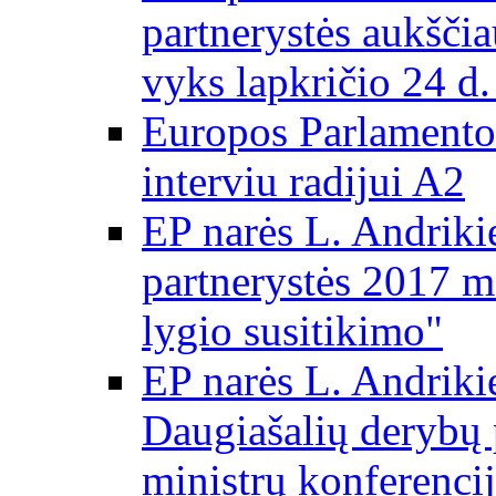
partnerystės aukščia
vyks lapkričio 24 d.
Europos Parlamento
interviu radijui A2
EP narės L. Andriki
partnerystės 2017 m
lygio susitikimo"
EP narės L. Andriki
Daugiašalių derybų 
ministrų konferencij