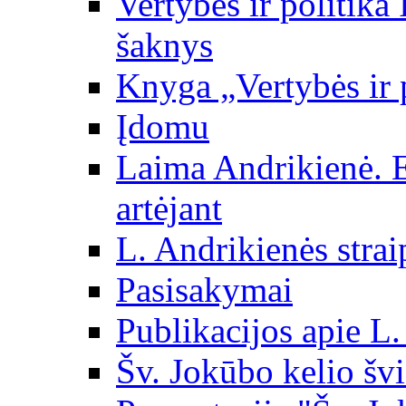
Vertybės ir politika
šaknys
Knyga „Vertybės ir 
Įdomu
Laima Andrikienė. 
artėjant
L. Andrikienės strai
Pasisakymai
Publikacijos apie L
Šv. Jokūbo kelio švi