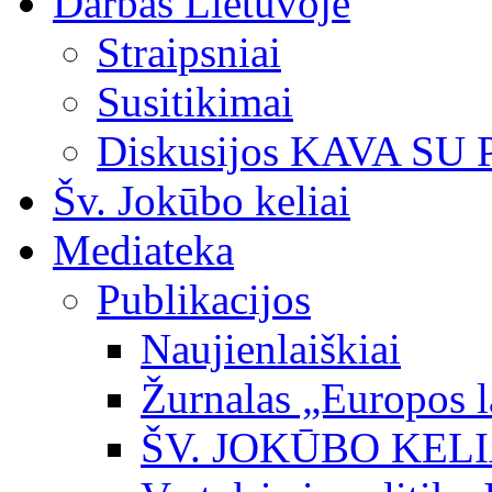
Darbas Lietuvoje
Straipsniai
Susitikimai
Diskusijos KAVA SU
Šv. Jokūbo keliai
Mediateka
Publikacijos
Naujienlaiškiai
Žurnalas „Europos l
ŠV. JOKŪBO KEL