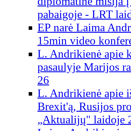
diplomatinė misija 
pabaigoje - LRT lai
EP narė Laima Andr
15min video konfere
L. Andrikienė apie 
pasaulyje Marijos ra
26
L. Andrikienė apie 
Brexit'ą, Rusijos pr
„Aktualijų" laidoje