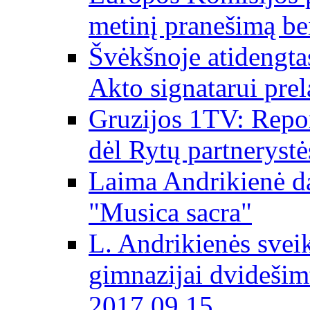
metinį pranešimą be
Švėkšnoje atidengta
Akto signatarui prel
Gruzijos 1TV: Repor
dėl Rytų partnerystė
Laima Andrikienė da
"Musica sacra"
L. Andrikienės svei
gimnazijai dvidešim
2017 09 15