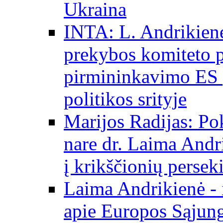
Ukraina
INTA: L. Andrikienė
prekybos komiteto p
pirmininkavimo ES p
politikos srityje
Marijos Radijas: Po
nare dr. Laima Andri
į krikščionių persek
Laima Andrikienė - 
apie Europos Sąjung