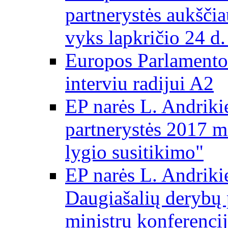
partnerystės aukščia
vyks lapkričio 24 d.
Europos Parlamento
interviu radijui A2
EP narės L. Andriki
partnerystės 2017 m
lygio susitikimo"
EP narės L. Andriki
Daugiašalių derybų 
ministrų konferencij