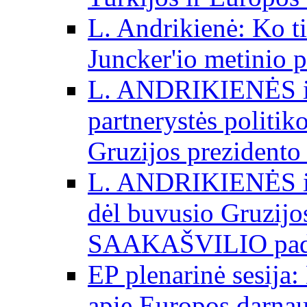
L. Andrikienė: Ko t
Juncker'io metinio 
L. ANDRIKIENĖS int
partnerystės politik
Gruzijos prezidento
L. ANDRIKIENĖS int
dėl buvusio Gruzij
SAAKAŠVILIO padė
EP plenarinė sesija:
apie Europos darna