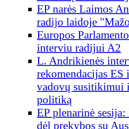
EP narės Laimos And
radijo laidoje "Mažo
Europos Parlamento 
interviu radijui A2
L. Andrikienės int
rekomendacijas ES i
vadovų susitikimui i
politiką
EP plenarinė sesija:
dėl prekybos su Aust