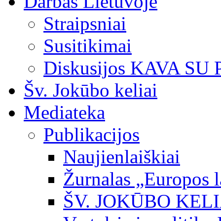
Darbas Lietuvoje
Straipsniai
Susitikimai
Diskusijos KAVA SU
Šv. Jokūbo keliai
Mediateka
Publikacijos
Naujienlaiškiai
Žurnalas „Europos l
ŠV. JOKŪBO KEL