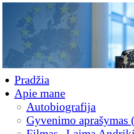
Pradžia
Apie mane
Autobiografija
Gyvenimo aprašymas 
Filmas „Laima Andrik