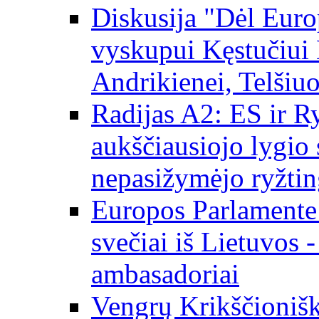
Diskusija "Dėl Europ
vyskupui Kęstučiui 
Andrikienei, Telšiu
Radijas A2: ES ir Ry
aukščiausiojo lygio s
nepasižymėjo ryžtin
Europos Parlamente
svečiai iš Lietuvos 
ambasadoriai
Vengrų Krikščionišk