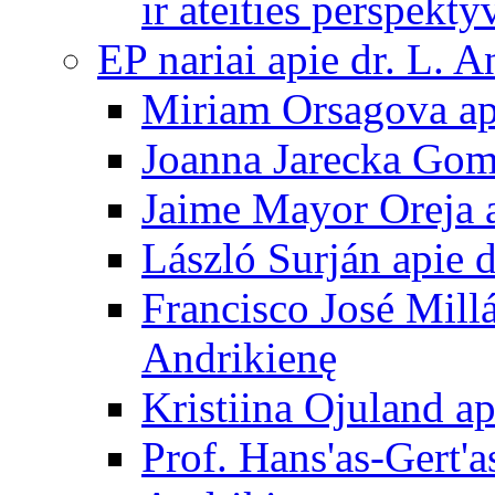
ir ateities perspekty
EP nariai apie dr. L. A
Miriam Orsagova ap
Joanna Jarecka Gom
Jaime Mayor Oreja a
László Surján apie 
Francisco José Mill
Andrikienę
Kristiina Ojuland a
Prof. Hans'as-Gert'a