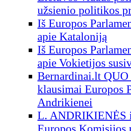
užsienio politikos 
Iš Europos Parlamen
apie Kataloniją
Iš Europos Parlamen
apie Vokietijos susi
Bernardinai.lt QU
klausimai Europos P
Andrikienei
L. ANDRIKIENĖS int
Europos Komisijos p