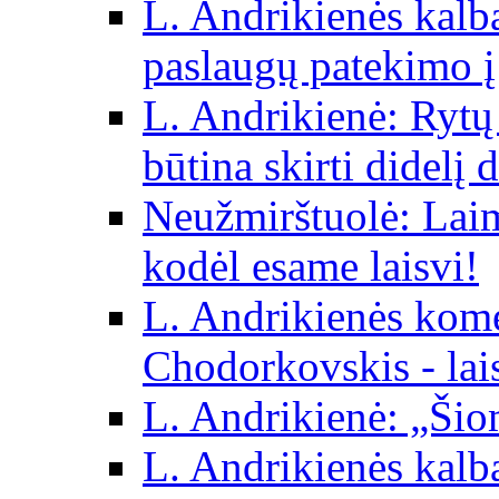
L. Andrikienės kalba 
paslaugų patekimo į
L. Andrikienė: Rytų p
būtina skirti didelį 
Neužmirštuolė: Laim
kodėl esame laisvi!
L. Andrikienės kom
Chodorkovskis - lai
L. Andrikienė: „Šio
L. Andrikienės kalb