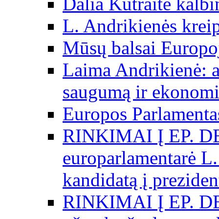
Dalia Kutraitė kalb
L. Andrikienės kreip
Mūsų balsai Europo
Laima Andrikienė: a
saugumą ir ekonomi
Europos Parlamentas
RINKIMAI Į EP. D
europarlamentarė L.
kandidatą į preziden
RINKIMAI Į EP. D