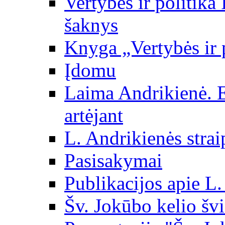
Vertybės ir politika
šaknys
Knyga „Vertybės ir 
Įdomu
Laima Andrikienė. 
artėjant
L. Andrikienės strai
Pasisakymai
Publikacijos apie L
Šv. Jokūbo kelio švi