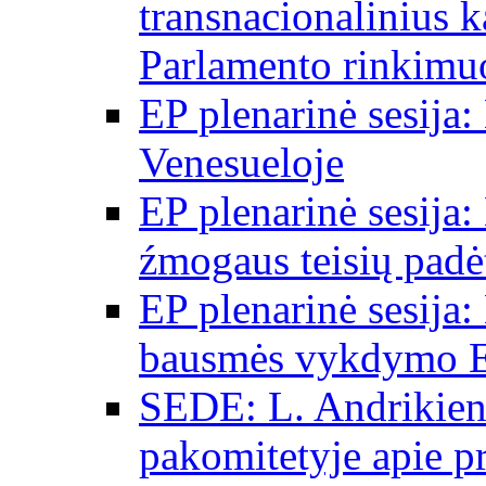
transnacionalinius 
Parlamento rinkimu
EP plenarinė sesija:
Venesueloje
EP plenarinė sesija:
źmogaus teisių padėt
EP plenarinė sesija:
bausmės vykdymo E
SEDE: L. Andrikien
pakomitetyje apie p