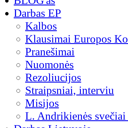
BLOG'as
Darbas EP
Kalbos
Klausimai Europos Kom
Pranešimai
Nuomonės
Rezoliucijos
Straipsniai, interviu
Misijos
L. Andrikienės svečiai