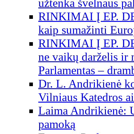
užtenka švelnaus p
RINKIMAI Į EP. DE
kaip sumažinti Eur
RINKIMAI Į EP. DE
ne vaikų darželis ir
Parlamentas – dramb
Dr. L. Andrikienė k
Vilniaus Katedros ai
Laima Andrikienė: 
pamoką