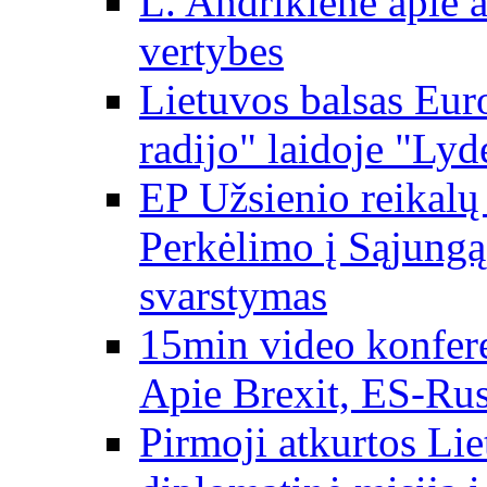
L. Andrikienė apie a
vertybes
Lietuvos balsas Eur
radijo" laidoje "Lyd
EP Užsienio reikal
Perkėlimo į Sąjungą 
svarstymas
15min video konfere
Apie Brexit, ES-Rusi
Pirmoji atkurtos Li