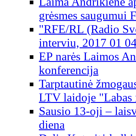
Laima Andrikienė ap
grėsmes saugumui 
"RFE/RL (Radio Svo
interviu, 2017 01 0
EP narės Laimos An
konferencija
Tarptautinė žmogaus
LTV laidoje "Labas 
Sausio 13-oji – lai
diena