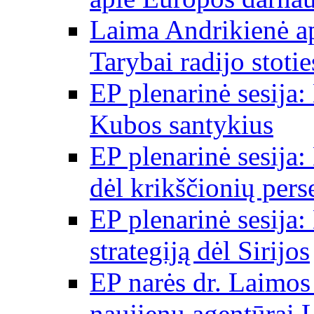
Laima Andrikienė a
Tarybai radijo stot
EP plenarinė sesija:
Kubos santykius
EP plenarinė sesija:
dėl krikščionių per
EP plenarinė sesija:
strategiją dėl Sirijos
EP narės dr. Laimos
naujienų agentūrai 