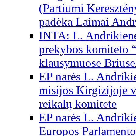
(Partiumi Keresztén
padėka Laimai Andr
INTA: L. Andrikienė
prekybos komiteto “
klausymuose Briuse
EP narės L. Andriki
misijos Kirgizijoje 
reikalų komitete
EP narės L. Andrikie
Europos Parlamento