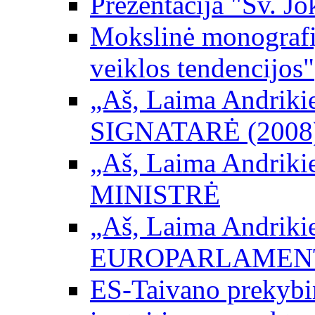
Prezentacija "Šv. Jo
Mokslinė monografij
veiklos tendencijos"
„Aš, Laima Andrikienė
SIGNATARĖ (2008
„Aš, Laima Andrikienė
MINISTRĖ
„Aš, Laima Andrikienė
EUROPARLAMEN
ES-Taivano prekybini