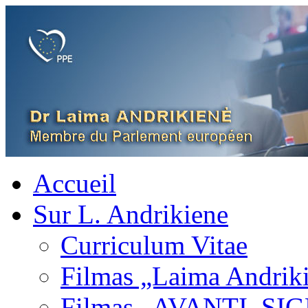
Accueil
Sur L. Andrikiene
Curriculum Vitae
Filmas „Laima Andrik
Filmas „AVANTI, SI