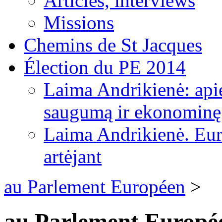
Articles, interviews
Missions
Chemins de St Jacques
Élection du PE 2014
Laima Andrikienė: apie
saugumą ir ekonominę
Laima Andrikienė. Eu
artėjant
au Parlement Européen
>
au Parlement Europé