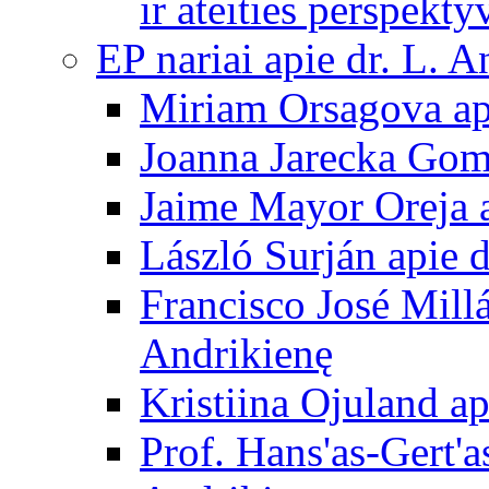
ir ateities perspekty
EP nariai apie dr. L. A
Miriam Orsagova ap
Joanna Jarecka Gom
Jaime Mayor Oreja a
László Surján apie 
Francisco José Mill
Andrikienę
Kristiina Ojuland a
Prof. Hans'as-Gert'a