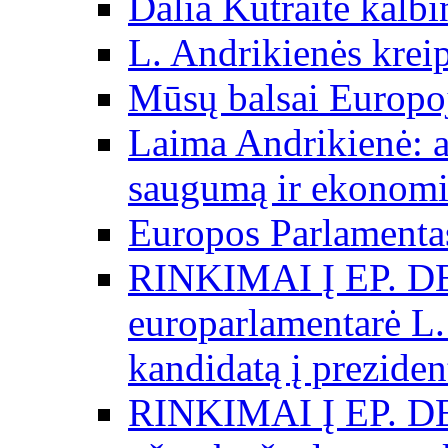
Dalia Kutraitė kalb
L. Andrikienės kreip
Mūsų balsai Europo
Laima Andrikienė: a
saugumą ir ekonomi
Europos Parlamentas
RINKIMAI Į EP. D
europarlamentarė L.
kandidatą į preziden
RINKIMAI Į EP. D