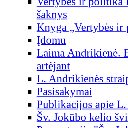
Vertybės ir politika
šaknys
Knyga „Vertybės ir 
Įdomu
Laima Andrikienė. 
artėjant
L. Andrikienės strai
Pasisakymai
Publikacijos apie L
Šv. Jokūbo kelio švi