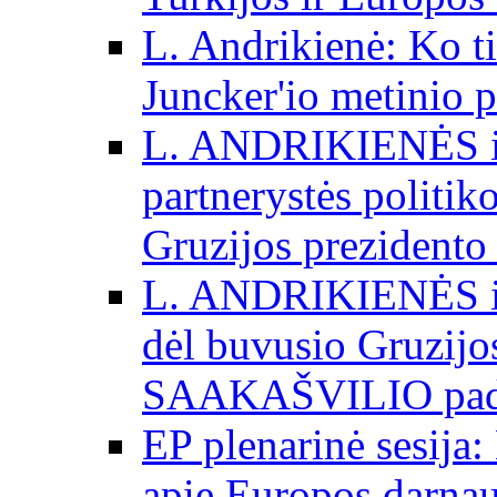
L. Andrikienė: Ko t
Juncker'io metinio 
L. ANDRIKIENĖS int
partnerystės politik
Gruzijos prezidento
L. ANDRIKIENĖS int
dėl buvusio Gruzij
SAAKAŠVILIO padė
EP plenarinė sesija:
apie Europos darna