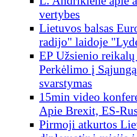
L. Andrikienė apie a
vertybes
Lietuvos balsas Eur
radijo" laidoje "Lyd
EP Užsienio reikal
Perkėlimo į Sąjungą 
svarstymas
15min video konfere
Apie Brexit, ES-Rusi
Pirmoji atkurtos Li