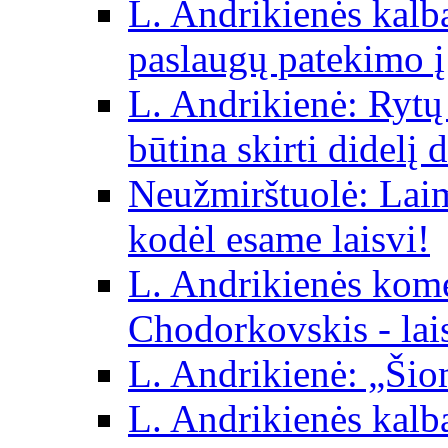
L. Andrikienės kalba 
paslaugų patekimo į
L. Andrikienė: Rytų p
būtina skirti didelį 
Neužmirštuolė: Laim
kodėl esame laisvi!
L. Andrikienės kom
Chodorkovskis - lai
L. Andrikienė: „Šio
L. Andrikienės kalb