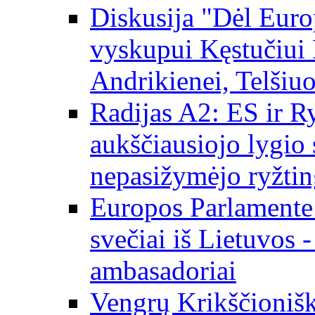
Diskusija "Dėl Europ
vyskupui Kęstučiui 
Andrikienei, Telšiu
Radijas A2: ES ir Ry
aukščiausiojo lygio s
nepasižymėjo ryžtin
Europos Parlamente
svečiai iš Lietuvos 
ambasadoriai
Vengrų Krikščionišk