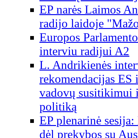
EP narės Laimos And
radijo laidoje "Mažo
Europos Parlamento 
interviu radijui A2
L. Andrikienės int
rekomendacijas ES i
vadovų susitikimui i
politiką
EP plenarinė sesija:
dėl prekybos su Aust