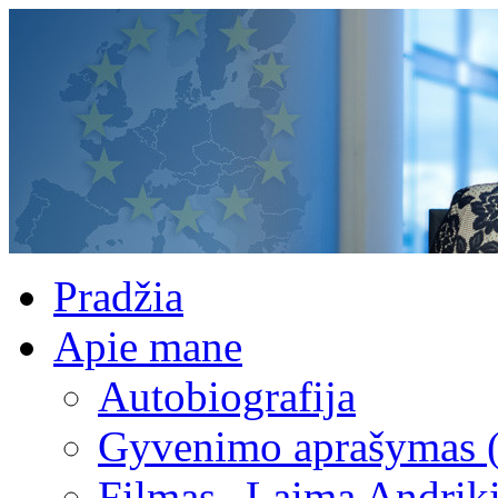
Pradžia
Apie mane
Autobiografija
Gyvenimo aprašymas 
Filmas „Laima Andrik