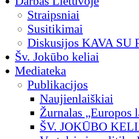
Darbas Lietuvoje
Straipsniai
Susitikimai
Diskusijos KAVA SU
Šv. Jokūbo keliai
Mediateka
Publikacijos
Naujienlaiškiai
Žurnalas „Europos l
ŠV. JOKŪBO KEL