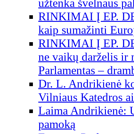
užtenka švelnaus p
RINKIMAI Į EP. DE
kaip sumažinti Eur
RINKIMAI Į EP. DE
ne vaikų darželis ir
Parlamentas – dramb
Dr. L. Andrikienė k
Vilniaus Katedros ai
Laima Andrikienė: 
pamoką