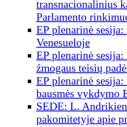
transnacionalinius 
Parlamento rinkimu
EP plenarinė sesija:
Venesueloje
EP plenarinė sesija:
źmogaus teisių padėt
EP plenarinė sesija:
bausmės vykdymo E
SEDE: L. Andrikien
pakomitetyje apie p