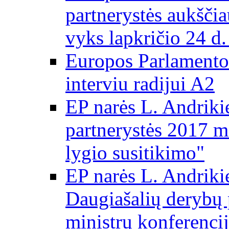
partnerystės aukščia
vyks lapkričio 24 d.
Europos Parlamento
interviu radijui A2
EP narės L. Andriki
partnerystės 2017 m
lygio susitikimo"
EP narės L. Andriki
Daugiašalių derybų 
ministrų konferencij