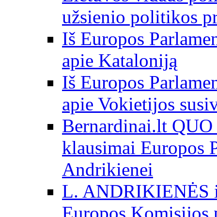
užsienio politikos 
Iš Europos Parlamen
apie Kataloniją
Iš Europos Parlamen
apie Vokietijos susi
Bernardinai.lt QU
klausimai Europos P
Andrikienei
L. ANDRIKIENĖS int
Europos Komisijos p