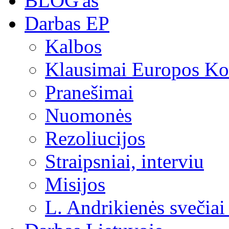
BLOG'as
Darbas EP
Kalbos
Klausimai Europos Kom
Pranešimai
Nuomonės
Rezoliucijos
Straipsniai, interviu
Misijos
L. Andrikienės svečiai