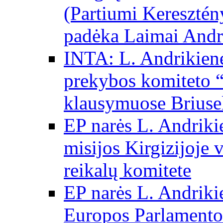
(Partiumi Keresztén
padėka Laimai Andr
INTA: L. Andrikienė
prekybos komiteto “
klausymuose Briuse
EP narės L. Andriki
misijos Kirgizijoje 
reikalų komitete
EP narės L. Andrikie
Europos Parlamento