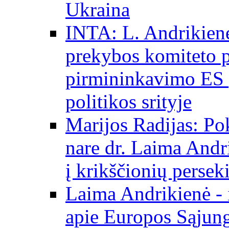
Ukraina
INTA: L. Andrikienė
prekybos komiteto p
pirmininkavimo ES p
politikos srityje
Marijos Radijas: Po
nare dr. Laima Andri
į krikščionių persek
Laima Andrikienė - 
apie Europos Sąjung