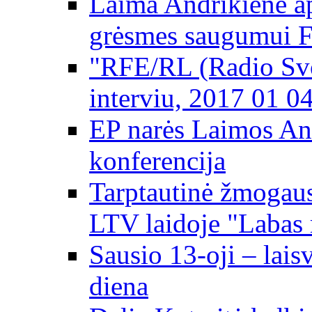
Laima Andrikienė ap
grėsmes saugumui 
"RFE/RL (Radio Svo
interviu, 2017 01 0
EP narės Laimos An
konferencija
Tarptautinė žmogaus
LTV laidoje "Labas 
Sausio 13-oji – lai
diena