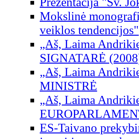
Prezentacija "Šv. Jo
Mokslinė monografij
veiklos tendencijos"
„Aš, Laima Andrikienė
SIGNATARĖ (2008
„Aš, Laima Andrikienė
MINISTRĖ
„Aš, Laima Andrikienė
EUROPARLAMEN
ES-Taivano prekybini