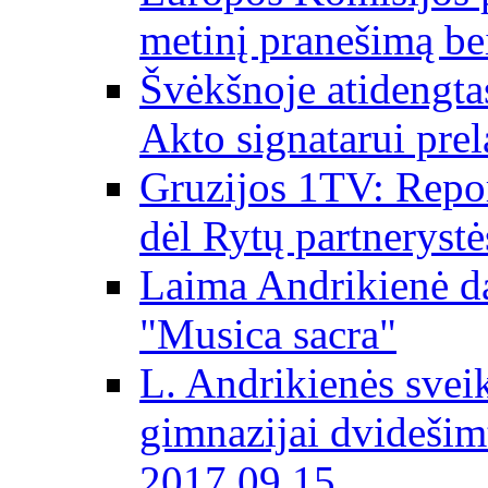
metinį pranešimą be
Švėkšnoje atidengta
Akto signatarui prel
Gruzijos 1TV: Repor
dėl Rytų partnerystė
Laima Andrikienė da
"Musica sacra"
L. Andrikienės svei
gimnazijai dvidešim
2017 09 15