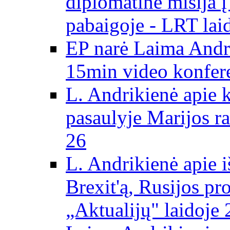
diplomatinė misija 
pabaigoje - LRT lai
EP narė Laima Andr
15min video konfere
L. Andrikienė apie 
pasaulyje Marijos ra
26
L. Andrikienė apie 
Brexit'ą, Rusijos pr
„Aktualijų" laidoje