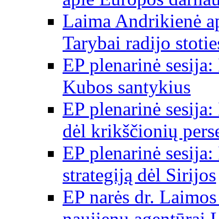
Laima Andrikienė a
Tarybai radijo stot
EP plenarinė sesija:
Kubos santykius
EP plenarinė sesija:
dėl krikščionių per
EP plenarinė sesija:
strategiją dėl Sirijos
EP narės dr. Laimos
naujienų agentūrai 