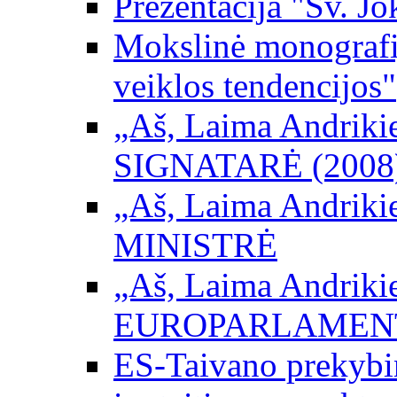
Prezentacija "Šv. Jo
Mokslinė monografij
veiklos tendencijos"
„Aš, Laima Andrikienė
SIGNATARĖ (2008
„Aš, Laima Andrikienė
MINISTRĖ
„Aš, Laima Andrikienė
EUROPARLAMEN
ES-Taivano prekybini