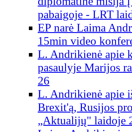
diplomatinė misija 
pabaigoje - LRT lai
EP narė Laima Andr
15min video konfere
L. Andrikienė apie 
pasaulyje Marijos ra
26
L. Andrikienė apie 
Brexit'ą, Rusijos pr
„Aktualijų" laidoje