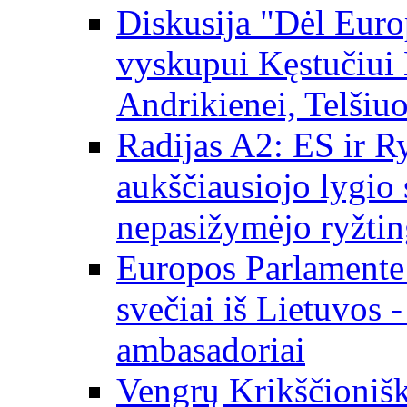
Diskusija "Dėl Europ
vyskupui Kęstučiui 
Andrikienei, Telšiu
Radijas A2: ES ir Ry
aukščiausiojo lygio s
nepasižymėjo ryžtin
Europos Parlamente
svečiai iš Lietuvos 
ambasadoriai
Vengrų Krikščionišk