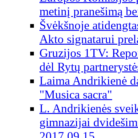
metinį pranešimą be
Švėkšnoje atidengta
Akto signatarui prel
Gruzijos 1TV: Repor
dėl Rytų partnerystė
Laima Andrikienė da
"Musica sacra"
L. Andrikienės svei
gimnazijai dvidešim
2017 09 15