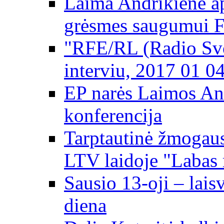
Laima Andrikienė ap
grėsmes saugumui 
"RFE/RL (Radio Svo
interviu, 2017 01 0
EP narės Laimos An
konferencija
Tarptautinė žmogaus
LTV laidoje "Labas 
Sausio 13-oji – lai
diena