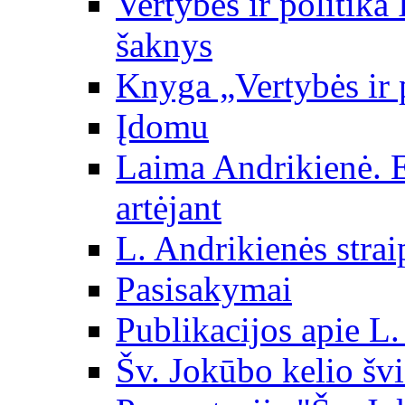
Vertybės ir politika
šaknys
Knyga „Vertybės ir 
Įdomu
Laima Andrikienė. 
artėjant
L. Andrikienės strai
Pasisakymai
Publikacijos apie L
Šv. Jokūbo kelio švi