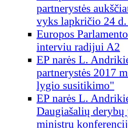
partnerystės aukščia
vyks lapkričio 24 d.
Europos Parlamento
interviu radijui A2
EP narės L. Andriki
partnerystės 2017 m
lygio susitikimo"
EP narės L. Andriki
Daugiašalių derybų 
ministrų konferencij