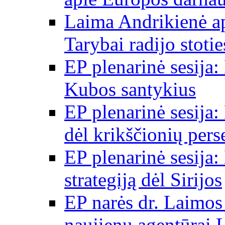
Laima Andrikienė a
Tarybai radijo stot
EP plenarinė sesija:
Kubos santykius
EP plenarinė sesija:
dėl krikščionių per
EP plenarinė sesija:
strategiją dėl Sirijos
EP narės dr. Laimos
naujienų agentūrai 