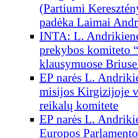
(Partiumi Keresztén
padėka Laimai Andr
INTA: L. Andrikienė
prekybos komiteto “
klausymuose Briuse
EP narės L. Andriki
misijos Kirgizijoje 
reikalų komitete
EP narės L. Andrikie
Europos Parlamento