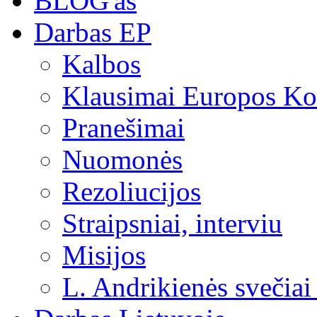
BLOG'as
Darbas EP
Kalbos
Klausimai Europos Kom
Pranešimai
Nuomonės
Rezoliucijos
Straipsniai, interviu
Misijos
L. Andrikienės svečiai