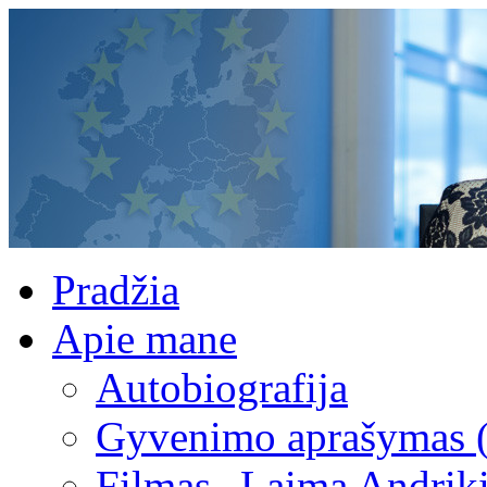
Pradžia
Apie mane
Autobiografija
Gyvenimo aprašymas 
Filmas „Laima Andrik