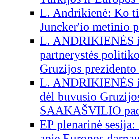
L. Andrikienė: Ko t
Juncker'io metinio 
L. ANDRIKIENĖS int
partnerystės politik
Gruzijos prezidento
L. ANDRIKIENĖS int
dėl buvusio Gruzij
SAAKAŠVILIO padė
EP plenarinė sesija:
apie Europos darna