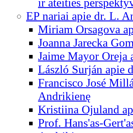
ir ateities perspekty
EP nariai apie dr. L. A
Miriam Orsagova ap
Joanna Jarecka Gom
Jaime Mayor Oreja a
László Surján apie 
Francisco José Mill
Andrikienę
Kristiina Ojuland a
Prof. Hans'as-Gert'a