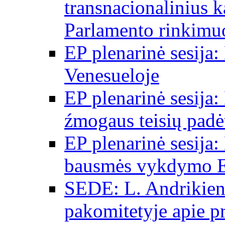
transnacionalinius 
Parlamento rinkimu
EP plenarinė sesija:
Venesueloje
EP plenarinė sesija:
źmogaus teisių padėt
EP plenarinė sesija:
bausmės vykdymo E
SEDE: L. Andrikien
pakomitetyje apie p