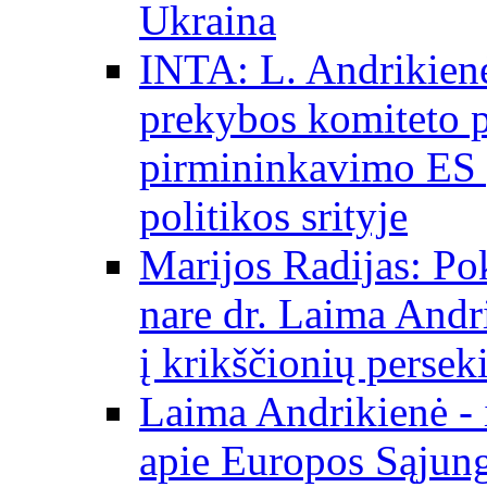
Ukraina
INTA: L. Andrikienė
prekybos komiteto p
pirmininkavimo ES p
politikos srityje
Marijos Radijas: Po
nare dr. Laima Andri
į krikščionių persek
Laima Andrikienė - 
apie Europos Sąjung