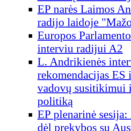
EP narės Laimos And
radijo laidoje "Mažo
Europos Parlamento 
interviu radijui A2
L. Andrikienės int
rekomendacijas ES i
vadovų susitikimui i
politiką
EP plenarinė sesija:
dėl prekybos su Aust