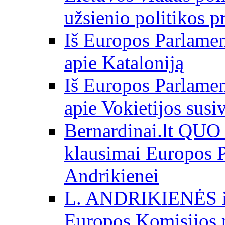
užsienio politikos 
Iš Europos Parlamen
apie Kataloniją
Iš Europos Parlamen
apie Vokietijos susi
Bernardinai.lt QU
klausimai Europos P
Andrikienei
L. ANDRIKIENĖS int
Europos Komisijos p