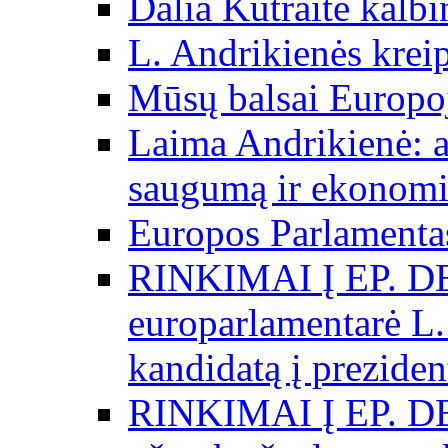
Dalia Kutraitė kalb
L. Andrikienės kreip
Mūsų balsai Europo
Laima Andrikienė: a
saugumą ir ekonomi
Europos Parlamentas
RINKIMAI Į EP. D
europarlamentarė L.
kandidatą į preziden
RINKIMAI Į EP. D