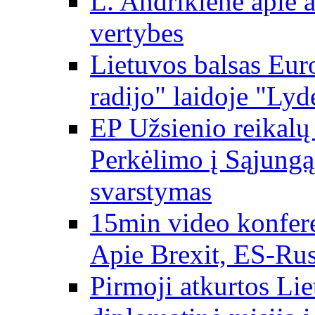
L. Andrikienė apie a
vertybes
Lietuvos balsas Eur
radijo" laidoje "Lyd
EP Užsienio reikal
Perkėlimo į Sąjungą 
svarstymas
15min video konfere
Apie Brexit, ES-Rusi
Pirmoji atkurtos Li