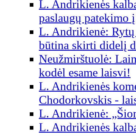
L. Andrikienės kalba 
paslaugų patekimo į
L. Andrikienė: Rytų p
būtina skirti didelį 
Neužmirštuolė: Laim
kodėl esame laisvi!
L. Andrikienės kom
Chodorkovskis - lai
L. Andrikienė: „Šio
L. Andrikienės kalb