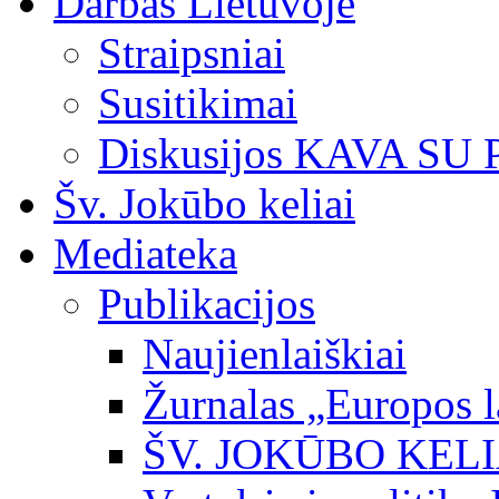
Darbas Lietuvoje
Straipsniai
Susitikimai
Diskusijos KAVA SU
Šv. Jokūbo keliai
Mediateka
Publikacijos
Naujienlaiškiai
Žurnalas „Europos l
ŠV. JOKŪBO KEL