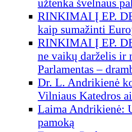
užtenka švelnaus p
RINKIMAI Į EP. DE
kaip sumažinti Eur
RINKIMAI Į EP. DE
ne vaikų darželis ir
Parlamentas – dramb
Dr. L. Andrikienė k
Vilniaus Katedros ai
Laima Andrikienė: 
pamoką