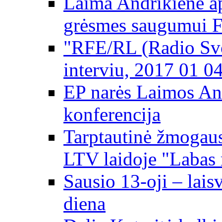
Laima Andrikienė ap
grėsmes saugumui 
"RFE/RL (Radio Svo
interviu, 2017 01 0
EP narės Laimos An
konferencija
Tarptautinė žmogaus
LTV laidoje "Labas 
Sausio 13-oji – lai
diena