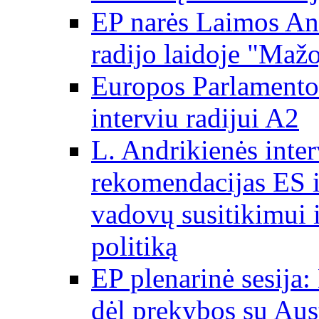
EP narės Laimos And
radijo laidoje "Mažo
Europos Parlamento 
interviu radijui A2
L. Andrikienės int
rekomendacijas ES i
vadovų susitikimui i
politiką
EP plenarinė sesija:
dėl prekybos su Aust