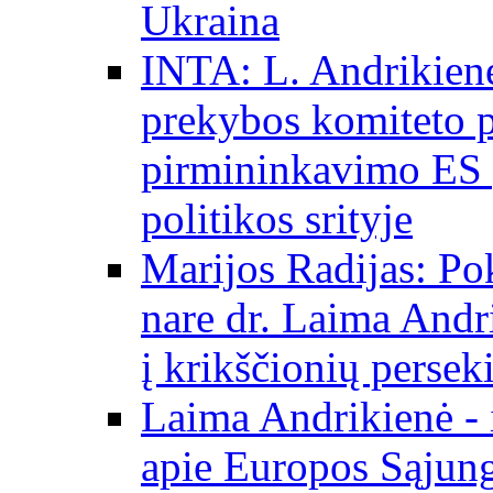
Ukraina
INTA: L. Andrikienė
prekybos komiteto p
pirmininkavimo ES p
politikos srityje
Marijos Radijas: Po
nare dr. Laima Andri
į krikščionių persek
Laima Andrikienė - 
apie Europos Sąjung