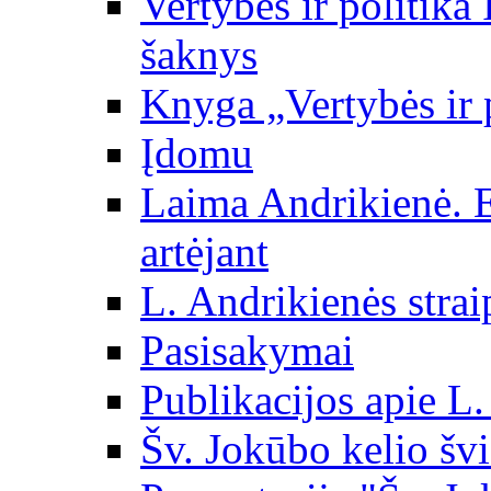
Vertybės ir politika
šaknys
Knyga „Vertybės ir 
Įdomu
Laima Andrikienė. 
artėjant
L. Andrikienės strai
Pasisakymai
Publikacijos apie L
Šv. Jokūbo kelio švi