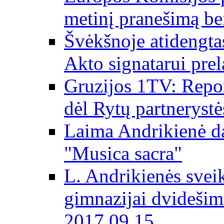
metinį pranešimą be
Švėkšnoje atidengta
Akto signatarui prel
Gruzijos 1TV: Repor
dėl Rytų partnerystė
Laima Andrikienė da
"Musica sacra"
L. Andrikienės svei
gimnazijai dvidešim
2017 09 15