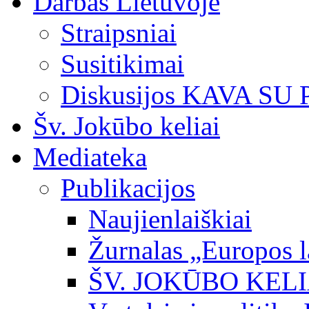
Darbas Lietuvoje
Straipsniai
Susitikimai
Diskusijos KAVA SU
Šv. Jokūbo keliai
Mediateka
Publikacijos
Naujienlaiškiai
Žurnalas „Europos l
ŠV. JOKŪBO KEL