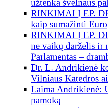
užtenka švelnaus p
RINKIMAI Į EP. DE
kaip sumažinti Eur
RINKIMAI Į EP. DE
ne vaikų darželis ir
Parlamentas – dramb
Dr. L. Andrikienė k
Vilniaus Katedros ai
Laima Andrikienė: 
pamoką