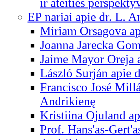
ir ateities perspekty
EP nariai apie dr. L. A
Miriam Orsagova ap
Joanna Jarecka Gom
Jaime Mayor Oreja a
László Surján apie 
Francisco José Mill
Andrikienę
Kristiina Ojuland a
Prof. Hans'as-Gert'a