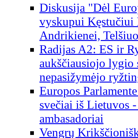
Diskusija "Dėl Europ
vyskupui Kęstučiui 
Andrikienei, Telšiu
Radijas A2: ES ir Ry
aukščiausiojo lygio s
nepasižymėjo ryžtin
Europos Parlamente
svečiai iš Lietuvos 
ambasadoriai
Vengrų Krikščionišk