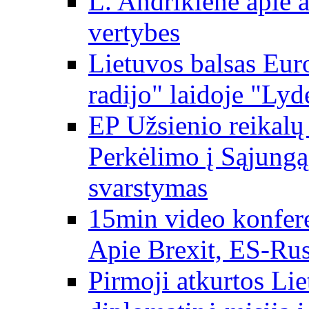
L. Andrikienė apie a
vertybes
Lietuvos balsas Eur
radijo" laidoje "Lyd
EP Užsienio reikal
Perkėlimo į Sąjungą 
svarstymas
15min video konfere
Apie Brexit, ES-Rusi
Pirmoji atkurtos Li