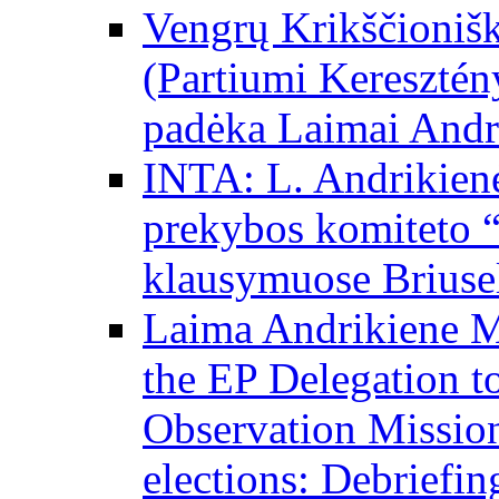
Vengrų Krikščionišk
(Partiumi Keresztén
padėka Laimai Andr
INTA: L. Andrikienė
prekybos komiteto “
klausymuose Briuse
Laima Andrikiene M
the EP Delegation to
Observation Mission
elections: Debriefing