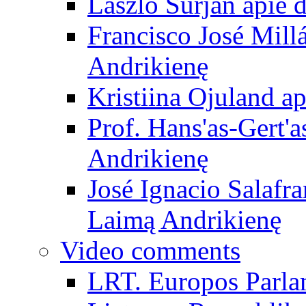
László Surján apie 
Francisco José Mill
Andrikienę
Kristiina Ojuland a
Prof. Hans'as-Gert'a
Andrikienę
José Ignacio Salafr
Laimą Andrikienę
Video comments
LRT. Europos Parla