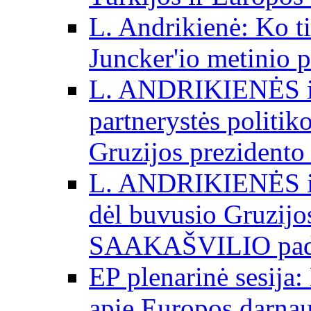
L. Andrikienė: Ko t
Juncker'io metinio 
L. ANDRIKIENĖS int
partnerystės politik
Gruzijos prezidento
L. ANDRIKIENĖS int
dėl buvusio Gruzij
SAAKAŠVILIO padė
EP plenarinė sesija:
apie Europos darna