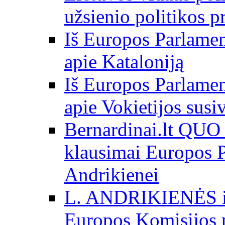
užsienio politikos 
Iš Europos Parlamen
apie Kataloniją
Iš Europos Parlamen
apie Vokietijos susi
Bernardinai.lt QU
klausimai Europos P
Andrikienei
L. ANDRIKIENĖS int
Europos Komisijos p