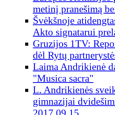
metinį pranešimą be
Švėkšnoje atidengta
Akto signatarui prel
Gruzijos 1TV: Repor
dėl Rytų partnerystė
Laima Andrikienė da
"Musica sacra"
L. Andrikienės svei
gimnazijai dvidešim
2017 09 15