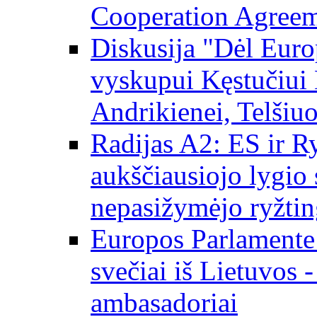
Cooperation Agree
Diskusija "Dėl Europ
vyskupui Kęstučiui 
Andrikienei, Telšiu
Radijas A2: ES ir Ry
aukščiausiojo lygio s
nepasižymėjo ryžtin
Europos Parlamente
svečiai iš Lietuvos 
ambasadoriai