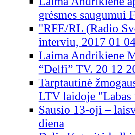
Laima Andrikienė ap
grėsmes saugumui 
"RFE/RL (Radio Svo
interviu, 2017 01 0
Laima Andrikiene M
“Delfi” TV. 20 12 2
Tarptautinė žmogaus
LTV laidoje "Labas 
Sausio 13-oji – lai
diena