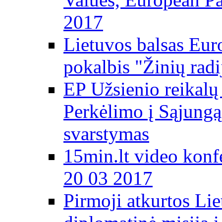
2017
Lietuvos balsas Eur
pokalbis "Žinių radi
EP Užsienio reikal
Perkėlimo į Sąjungą 
svarstymas
15min.lt video konf
20 03 2017
Pirmoji atkurtos Li