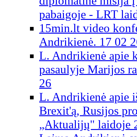
diplomatinė misija 
pabaigoje - LRT lai
15min.lt video konf
Andrikienė. 17 02 
L. Andrikienė apie 
pasaulyje Marijos ra
26
L. Andrikienė apie 
Brexit'ą, Rusijos pr
„Aktualijų" laidoje