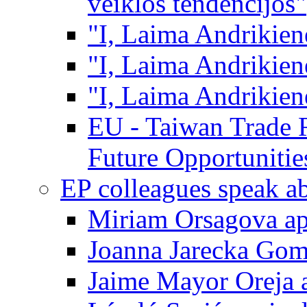
veiklos tendencijos"
"I, Laima Andrikienė,
"I, Laima Andrikienė,
"I, Laima Andrikienė
EU - Taiwan Trade R
Future Opportunitie
EP colleagues speak 
Miriam Orsagova ap
Joanna Jarecka Gom
Jaime Mayor Oreja a