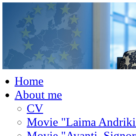
Home
About me
CV
Movie "Laima Andrik
Movie "Avanti, Signor