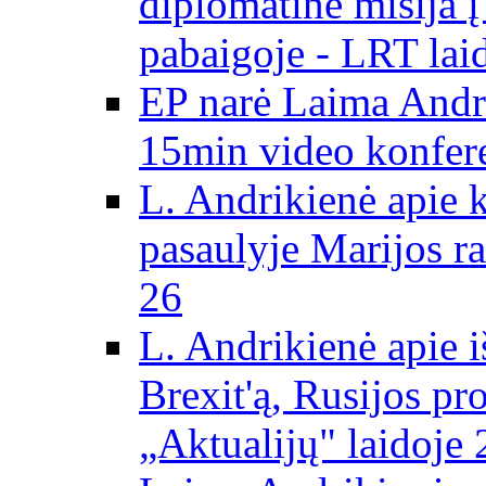
diplomatinė misija 
pabaigoje - LRT lai
EP narė Laima Andr
15min video konfere
L. Andrikienė apie 
pasaulyje Marijos ra
26
L. Andrikienė apie 
Brexit'ą, Rusijos pr
„Aktualijų" laidoje