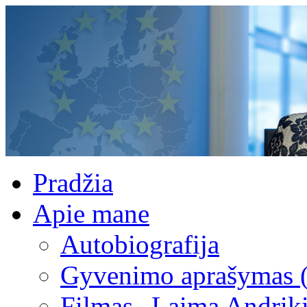
Pradžia
Apie mane
Autobiografija
Gyvenimo aprašymas 
Filmas „Laima Andrik