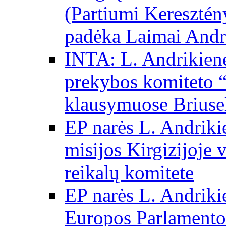
(Partiumi Keresztén
padėka Laimai Andr
INTA: L. Andrikienė
prekybos komiteto “
klausymuose Briuse
EP narės L. Andriki
misijos Kirgizijoje 
reikalų komitete
EP narės L. Andrikie
Europos Parlamento