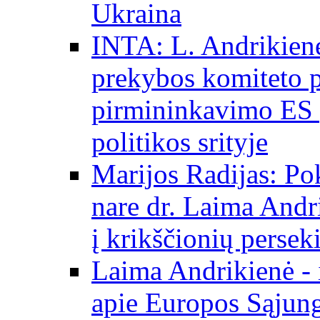
Ukraina
INTA: L. Andrikienė
prekybos komiteto p
pirmininkavimo ES p
politikos srityje
Marijos Radijas: Po
nare dr. Laima Andri
į krikščionių persek
Laima Andrikienė - 
apie Europos Sąjung