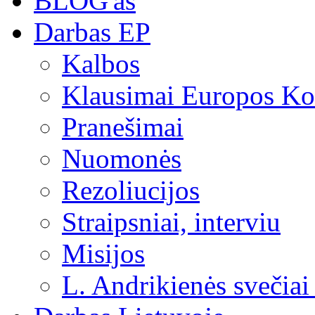
BLOG'as
Darbas EP
Kalbos
Klausimai Europos Kom
Pranešimai
Nuomonės
Rezoliucijos
Straipsniai, interviu
Misijos
L. Andrikienės svečiai