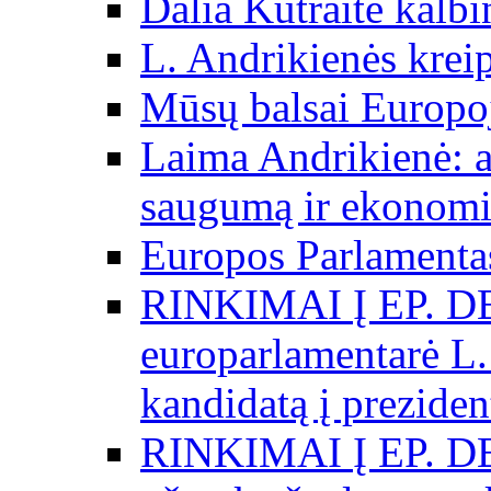
Dalia Kutraitė kalb
L. Andrikienės kreip
Mūsų balsai Europo
Laima Andrikienė: a
saugumą ir ekonomi
Europos Parlamentas
RINKIMAI Į EP. D
europarlamentarė L.
kandidatą į preziden
RINKIMAI Į EP. D