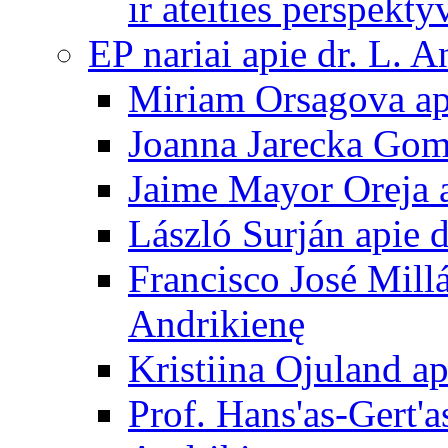
ir ateities perspekty
EP nariai apie dr. L. A
Miriam Orsagova ap
Joanna Jarecka Gom
Jaime Mayor Oreja a
László Surján apie 
Francisco José Mill
Andrikienę
Kristiina Ojuland a
Prof. Hans'as-Gert'a