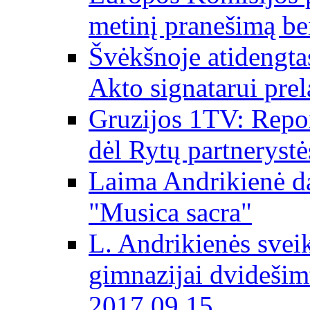
metinį pranešimą be
Švėkšnoje atidengta
Akto signatarui prel
Gruzijos 1TV: Repor
dėl Rytų partnerystė
Laima Andrikienė da
"Musica sacra"
L. Andrikienės svei
gimnazijai dvidešim
2017 09 15