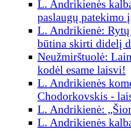
L. Andrikienės kalba 
paslaugų patekimo į
L. Andrikienė: Rytų p
būtina skirti didelį 
Neužmirštuolė: Laim
kodėl esame laisvi!
L. Andrikienės kom
Chodorkovskis - lai
L. Andrikienė: „Šio
L. Andrikienės kalb