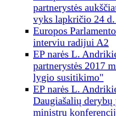
partnerystės aukščia
vyks lapkričio 24 d.
Europos Parlamento
interviu radijui A2
EP narės L. Andriki
partnerystės 2017 m
lygio susitikimo"
EP narės L. Andriki
Daugiašalių derybų 
ministrų konferencij