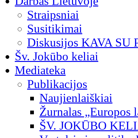
Darbas Lietuvoje
Straipsniai
Susitikimai
Diskusijos KAVA SU
Šv. Jokūbo keliai
Mediateka
Publikacijos
Naujienlaiškiai
Žurnalas „Europos l
ŠV. JOKŪBO KEL