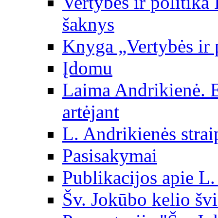
Vertybės ir politika
šaknys
Knyga „Vertybės ir 
Įdomu
Laima Andrikienė. 
artėjant
L. Andrikienės strai
Pasisakymai
Publikacijos apie L
Šv. Jokūbo kelio švi