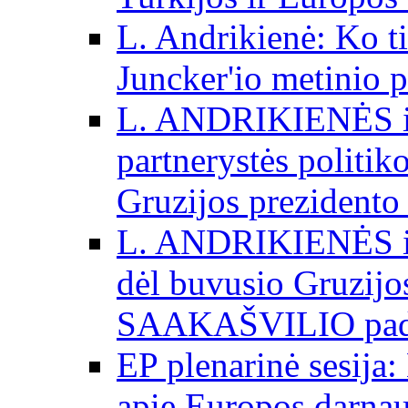
L. Andrikienė: Ko t
Juncker'io metinio 
L. ANDRIKIENĖS int
partnerystės politik
Gruzijos prezidento
L. ANDRIKIENĖS int
dėl buvusio Gruzij
SAAKAŠVILIO padė
EP plenarinė sesija:
apie Europos darna