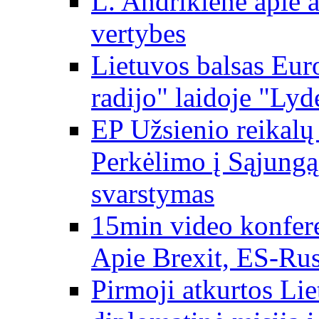
L. Andrikienė apie a
vertybes
Lietuvos balsas Eur
radijo" laidoje "Lyd
EP Užsienio reikal
Perkėlimo į Sąjungą 
svarstymas
15min video konfere
Apie Brexit, ES-Rusi
Pirmoji atkurtos Li