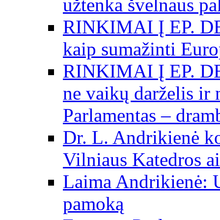
užtenka švelnaus p
RINKIMAI Į EP. DE
kaip sumažinti Eur
RINKIMAI Į EP. DE
ne vaikų darželis ir
Parlamentas – dramb
Dr. L. Andrikienė k
Vilniaus Katedros ai
Laima Andrikienė: 
pamoką