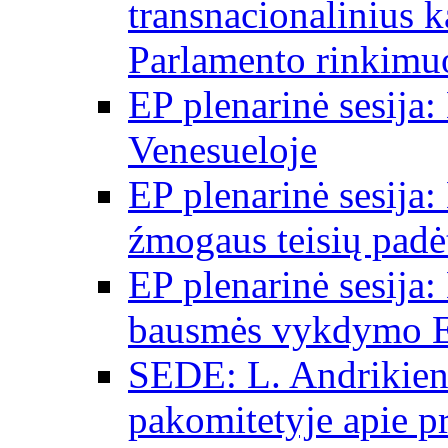
transnacionalinius 
Parlamento rinkimu
EP plenarinė sesija:
Venesueloje
EP plenarinė sesija:
źmogaus teisių padėt
EP plenarinė sesija:
bausmės vykdymo E
SEDE: L. Andrikien
pakomitetyje apie p