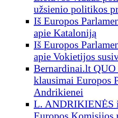
užsienio politikos 
Iš Europos Parlamen
apie Kataloniją
Iš Europos Parlamen
apie Vokietijos susi
Bernardinai.lt QU
klausimai Europos P
Andrikienei
L. ANDRIKIENĖS int
Europos Komisijos p