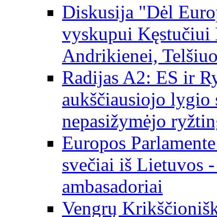
Diskusija "Dėl Europ
vyskupui Kęstučiui 
Andrikienei, Telšiu
Radijas A2: ES ir Ry
aukščiausiojo lygio s
nepasižymėjo ryžtin
Europos Parlamente
svečiai iš Lietuvos 
ambasadoriai
Vengrų Krikščionišk