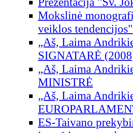
Prezentacija "Šv. Jo
Mokslinė monografij
veiklos tendencijos"
„Aš, Laima Andrikienė
SIGNATARĖ (2008
„Aš, Laima Andrikienė
MINISTRĖ
„Aš, Laima Andrikienė
EUROPARLAMEN
ES-Taivano prekybini