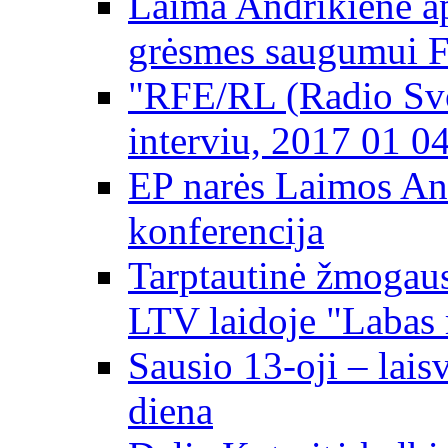
Laima Andrikienė ap
grėsmes saugumui 
"RFE/RL (Radio Svo
interviu, 2017 01 0
EP narės Laimos An
konferencija
Tarptautinė žmogaus
LTV laidoje "Labas 
Sausio 13-oji – lai
diena