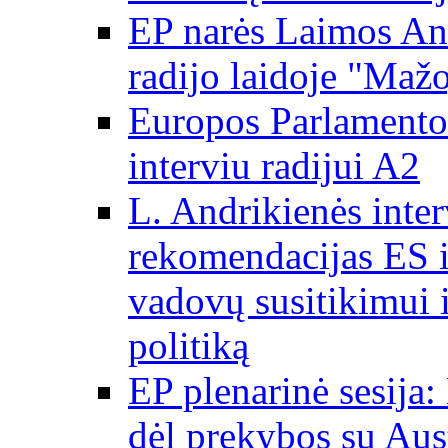
EP narės Laimos And
radijo laidoje "Mažo
Europos Parlamento 
interviu radijui A2
L. Andrikienės int
rekomendacijas ES i
vadovų susitikimui i
politiką
EP plenarinė sesija:
dėl prekybos su Aust