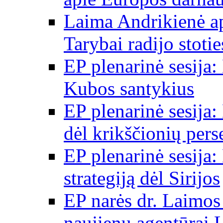
Laima Andrikienė a
Tarybai radijo stot
EP plenarinė sesija:
Kubos santykius
EP plenarinė sesija:
dėl krikščionių per
EP plenarinė sesija:
strategiją dėl Sirijos
EP narės dr. Laimos
naujienų agentūrai 