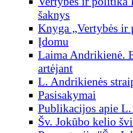
Vertybės ir politika
šaknys
Knyga „Vertybės ir 
Įdomu
Laima Andrikienė. 
artėjant
L. Andrikienės strai
Pasisakymai
Publikacijos apie L
Šv. Jokūbo kelio švi