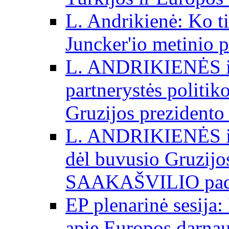
L. Andrikienė: Ko t
Juncker'io metinio 
L. ANDRIKIENĖS int
partnerystės politik
Gruzijos prezidento
L. ANDRIKIENĖS int
dėl buvusio Gruzij
SAAKAŠVILIO padė
EP plenarinė sesija:
apie Europos darna