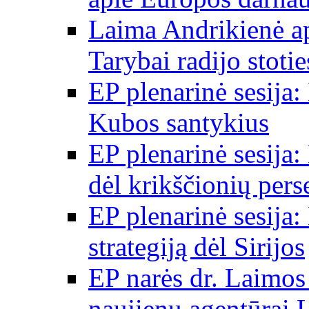
Laima Andrikienė a
Tarybai radijo stot
EP plenarinė sesija:
Kubos santykius
EP plenarinė sesija:
dėl krikščionių per
EP plenarinė sesija:
strategiją dėl Sirijos
EP narės dr. Laimos
naujienų agentūrai 