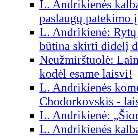
L. Andrikienės kalba 
paslaugų patekimo į
L. Andrikienė: Rytų p
būtina skirti didelį 
Neužmirštuolė: Laim
kodėl esame laisvi!
L. Andrikienės kom
Chodorkovskis - lai
L. Andrikienė: „Šio
L. Andrikienės kalb