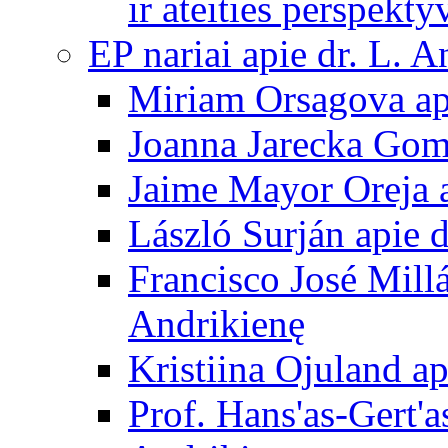
ir ateities perspekty
EP nariai apie dr. L. A
Miriam Orsagova ap
Joanna Jarecka Gom
Jaime Mayor Oreja a
László Surján apie 
Francisco José Mill
Andrikienę
Kristiina Ojuland a
Prof. Hans'as-Gert'a