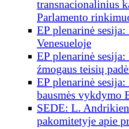
transnacionalinius 
Parlamento rinkimu
EP plenarinė sesija:
Venesueloje
EP plenarinė sesija:
źmogaus teisių padėt
EP plenarinė sesija:
bausmės vykdymo E
SEDE: L. Andrikien
pakomitetyje apie p