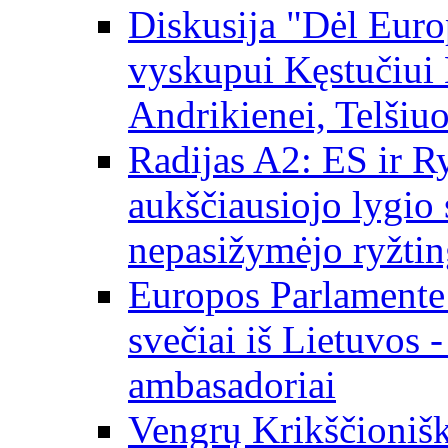
Diskusija "Dėl Europ
vyskupui Kęstučiui 
Andrikienei, Telšiu
Radijas A2: ES ir Ry
aukščiausiojo lygio s
nepasižymėjo ryžtin
Europos Parlamente
svečiai iš Lietuvos 
ambasadoriai
Vengrų Krikščionišk