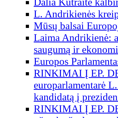
Dalia Kutraitė kalb
L. Andrikienės kreip
Mūsų balsai Europo
Laima Andrikienė: a
saugumą ir ekonomi
Europos Parlamentas
RINKIMAI Į EP. D
europarlamentarė L.
kandidatą į preziden
RINKIMAI Į EP. D