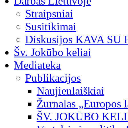
Darbas Lietuvoje
Straipsniai
Susitikimai
Diskusijos KAVA SU
Šv. Jokūbo keliai
Mediateka
Publikacijos
Naujienlaiškiai
Žurnalas „Europos l
ŠV. JOKŪBO KEL