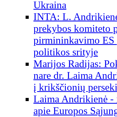
Ukraina
INTA: L. Andrikienė
prekybos komiteto p
pirmininkavimo ES p
politikos srityje
Marijos Radijas: Po
nare dr. Laima Andri
į krikščionių persek
Laima Andrikienė - 
apie Europos Sąjung