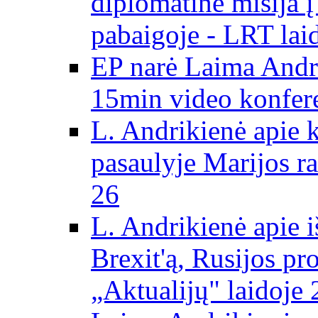
diplomatinė misija 
pabaigoje - LRT lai
EP narė Laima Andr
15min video konfere
L. Andrikienė apie 
pasaulyje Marijos ra
26
L. Andrikienė apie 
Brexit'ą, Rusijos pr
„Aktualijų" laidoje