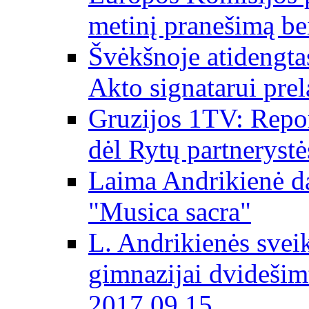
metinį pranešimą be
Švėkšnoje atidengta
Akto signatarui prel
Gruzijos 1TV: Repor
dėl Rytų partnerystė
Laima Andrikienė da
"Musica sacra"
L. Andrikienės svei
gimnazijai dvidešim
2017 09 15