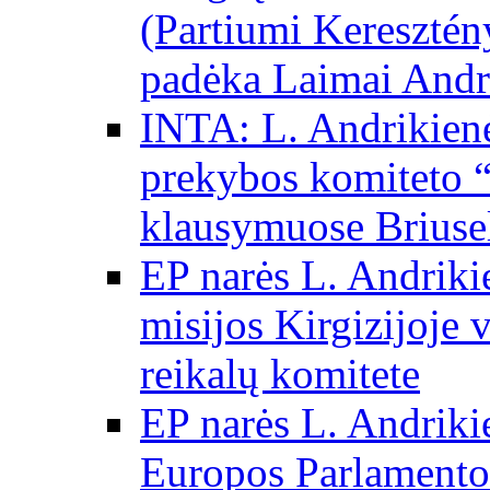
(Partiumi Keresztén
padėka Laimai Andr
INTA: L. Andrikienė
prekybos komiteto “
klausymuose Briuse
EP narės L. Andriki
misijos Kirgizijoje 
reikalų komitete
EP narės L. Andrikie
Europos Parlamento