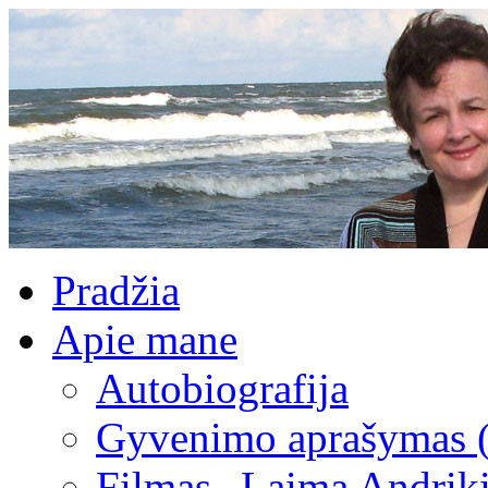
Pradžia
Apie mane
Autobiografija
Gyvenimo aprašymas 
Filmas „Laima Andrik