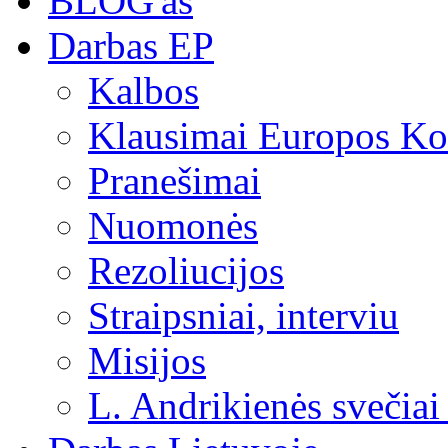
BLOG'as
Darbas EP
Kalbos
Klausimai Europos Kom
Pranešimai
Nuomonės
Rezoliucijos
Straipsniai, interviu
Misijos
L. Andrikienės svečiai