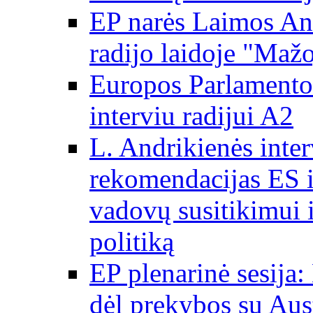
EP narės Laimos And
radijo laidoje "Mažo
Europos Parlamento 
interviu radijui A2
L. Andrikienės int
rekomendacijas ES i
vadovų susitikimui i
politiką
EP plenarinė sesija:
dėl prekybos su Aust