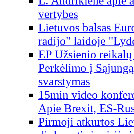
L. Andrikienė apie a
vertybes
Lietuvos balsas Eur
radijo" laidoje "Lyd
EP Užsienio reikal
Perkėlimo į Sąjungą 
svarstymas
15min video konfere
Apie Brexit, ES-Rusi
Pirmoji atkurtos Li