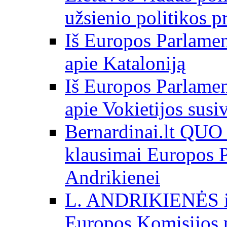
užsienio politikos 
Iš Europos Parlamen
apie Kataloniją
Iš Europos Parlamen
apie Vokietijos susi
Bernardinai.lt QU
klausimai Europos P
Andrikienei
L. ANDRIKIENĖS int
Europos Komisijos p