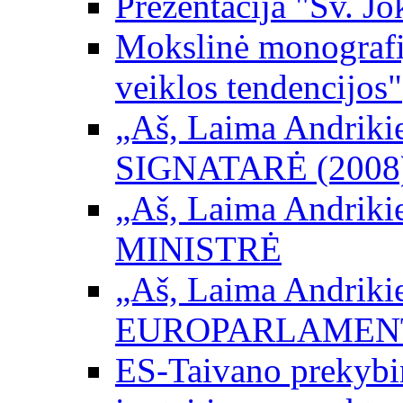
Prezentacija "Šv. Jo
Mokslinė monografij
veiklos tendencijos"
„Aš, Laima Andrikienė
SIGNATARĖ (2008
„Aš, Laima Andrikienė
MINISTRĖ
„Aš, Laima Andrikienė
EUROPARLAMEN
ES-Taivano prekybini