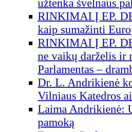
užtenka švelnaus p
RINKIMAI Į EP. DE
kaip sumažinti Eur
RINKIMAI Į EP. DE
ne vaikų darželis ir
Parlamentas – dramb
Dr. L. Andrikienė k
Vilniaus Katedros ai
Laima Andrikienė: 
pamoką