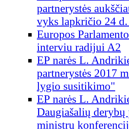
partnerystės aukščia
vyks lapkričio 24 d.
Europos Parlamento
interviu radijui A2
EP narės L. Andriki
partnerystės 2017 m
lygio susitikimo"
EP narės L. Andriki
Daugiašalių derybų 
ministrų konferencij