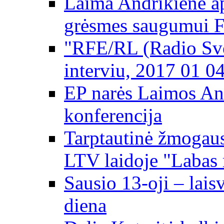
Laima Andrikienė ap
grėsmes saugumui 
"RFE/RL (Radio Svo
interviu, 2017 01 0
EP narės Laimos An
konferencija
Tarptautinė žmogaus
LTV laidoje "Labas 
Sausio 13-oji – lai
diena