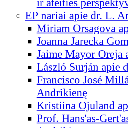
ir ateities perspekty
EP nariai apie dr. L. A
Miriam Orsagova ap
Joanna Jarecka Gom
Jaime Mayor Oreja a
László Surján apie 
Francisco José Mill
Andrikienę
Kristiina Ojuland a
Prof. Hans'as-Gert'a