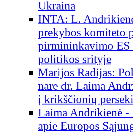
Ukraina
INTA: L. Andrikienė
prekybos komiteto p
pirmininkavimo ES p
politikos srityje
Marijos Radijas: Po
nare dr. Laima Andri
į krikščionių persek
Laima Andrikienė - 
apie Europos Sąjung