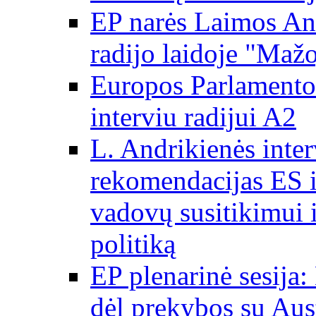
EP narės Laimos And
radijo laidoje "Mažo
Europos Parlamento 
interviu radijui A2
L. Andrikienės int
rekomendacijas ES i
vadovų susitikimui i
politiką
EP plenarinė sesija:
dėl prekybos su Aust