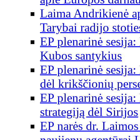
Laima Andrikienė a
Tarybai radijo stot
EP plenarinė sesija:
Kubos santykius
EP plenarinė sesija:
dėl krikščionių per
EP plenarinė sesija:
strategiją dėl Sirijos
EP narės dr. Laimos
naujienų agentūrai 