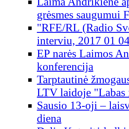
Laima Andrikienė ap
grėsmes saugumui 
"RFE/RL (Radio Svo
interviu, 2017 01 0
EP narės Laimos An
konferencija
Tarptautinė žmogaus
LTV laidoje "Labas 
Sausio 13-oji – lai
diena