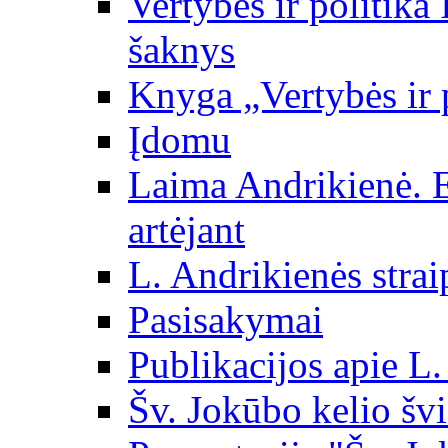
Vertybės ir politika
šaknys
Knyga „Vertybės ir 
Įdomu
Laima Andrikienė. 
artėjant
L. Andrikienės strai
Pasisakymai
Publikacijos apie L
Šv. Jokūbo kelio švi