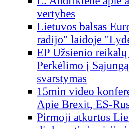
L. Andrikienė apie a
vertybes
Lietuvos balsas Eur
radijo" laidoje "Lyd
EP Užsienio reikal
Perkėlimo į Sąjungą 
svarstymas
15min video konfere
Apie Brexit, ES-Rusi
Pirmoji atkurtos Li