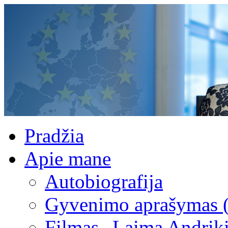
Pradžia
Apie mane
Autobiografija
Gyvenimo aprašymas 
Filmas „Laima Andrik