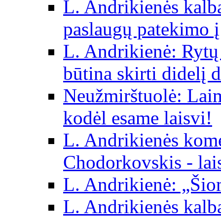
L. Andrikienės kalba 
paslaugų patekimo į
L. Andrikienė: Rytų p
būtina skirti didelį 
Neužmirštuolė: Laim
kodėl esame laisvi!
L. Andrikienės kom
Chodorkovskis - lai
L. Andrikienė: „Šio
L. Andrikienės kalb