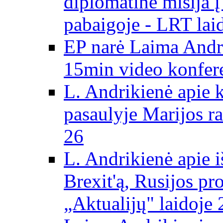
diplomatinė misija 
pabaigoje - LRT lai
EP narė Laima Andr
15min video konfere
L. Andrikienė apie 
pasaulyje Marijos ra
26
L. Andrikienė apie 
Brexit'ą, Rusijos pr
„Aktualijų" laidoje