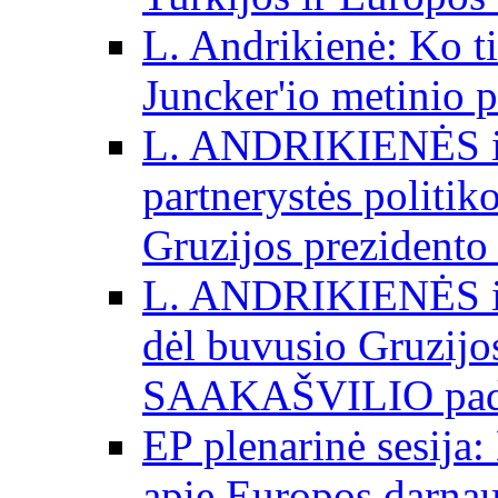
L. Andrikienė: Ko t
Juncker'io metinio 
L. ANDRIKIENĖS int
partnerystės politik
Gruzijos prezidento
L. ANDRIKIENĖS int
dėl buvusio Gruzij
SAAKAŠVILIO padė
EP plenarinė sesija:
apie Europos darna