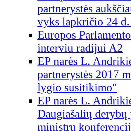
partnerystės aukščia
vyks lapkričio 24 d.
Europos Parlamento
interviu radijui A2
EP narės L. Andriki
partnerystės 2017 m
lygio susitikimo"
EP narės L. Andriki
Daugiašalių derybų 
ministrų konferencij