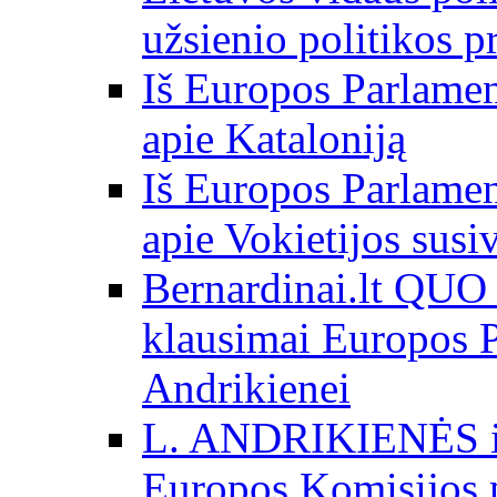
užsienio politikos 
Iš Europos Parlamen
apie Kataloniją
Iš Europos Parlamen
apie Vokietijos susi
Bernardinai.lt QU
klausimai Europos P
Andrikienei
L. ANDRIKIENĖS int
Europos Komisijos p