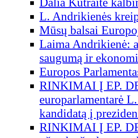
Dalia Kutraitė kalb
L. Andrikienės kreip
Mūsų balsai Europo
Laima Andrikienė: a
saugumą ir ekonomi
Europos Parlamentas
RINKIMAI Į EP. D
europarlamentarė L.
kandidatą į preziden
RINKIMAI Į EP. D