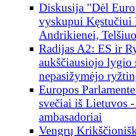
Diskusija "Dėl Europ
vyskupui Kęstučiui 
Andrikienei, Telšiu
Radijas A2: ES ir Ry
aukščiausiojo lygio s
nepasižymėjo ryžtin
Europos Parlamente
svečiai iš Lietuvos 
ambasadoriai
Vengrų Krikščionišk