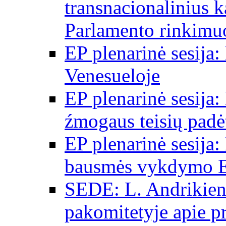
transnacionalinius 
Parlamento rinkimu
EP plenarinė sesija:
Venesueloje
EP plenarinė sesija:
źmogaus teisių padėt
EP plenarinė sesija:
bausmės vykdymo E
SEDE: L. Andrikien
pakomitetyje apie p