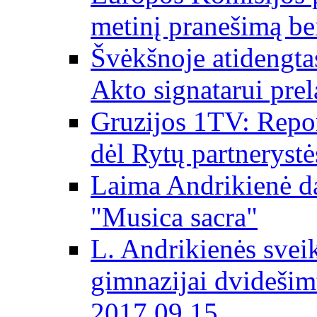
metinį pranešimą be
Švėkšnoje atidengta
Akto signatarui prel
Gruzijos 1TV: Repor
dėl Rytų partnerystė
Laima Andrikienė da
"Musica sacra"
L. Andrikienės svei
gimnazijai dvidešim
2017 09 15