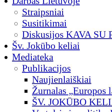
Darbas Lietuvoje
Straipsniai
Susitikimai
Diskusijos KAVA SU
Šv. Jokūbo keliai
Mediateka
Publikacijos
Naujienlaiškiai
Žurnalas „Europos l
ŠV. JOKŪBO KEL