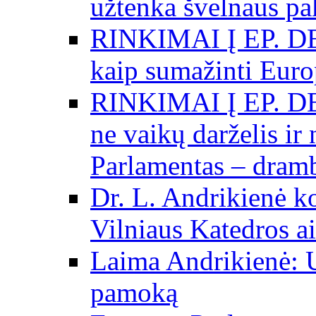
užtenka švelnaus p
RINKIMAI Į EP. DE
kaip sumažinti Eur
RINKIMAI Į EP. DE
ne vaikų darželis ir
Parlamentas – dramb
Dr. L. Andrikienė k
Vilniaus Katedros ai
Laima Andrikienė: 
pamoką