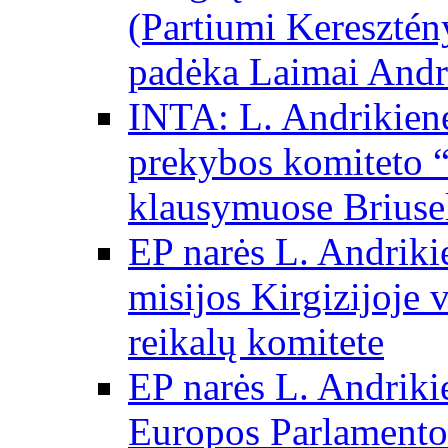
(Partiumi Keresztén
padėka Laimai Andr
INTA: L. Andrikienė
prekybos komiteto “
klausymuose Briuse
EP narės L. Andriki
misijos Kirgizijoje 
reikalų komitete
EP narės L. Andrikie
Europos Parlamento