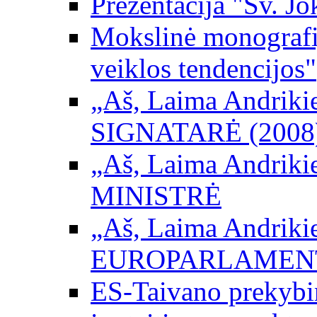
Prezentacija "Šv. Jo
Mokslinė monografij
veiklos tendencijos"
„Aš, Laima Andrikienė
SIGNATARĖ (2008
„Aš, Laima Andrikienė
MINISTRĖ
„Aš, Laima Andrikienė
EUROPARLAMEN
ES-Taivano prekybini