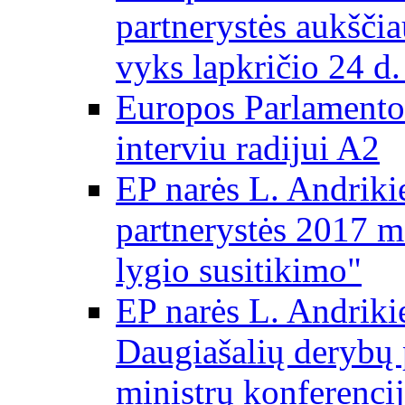
partnerystės aukščia
vyks lapkričio 24 d.
Europos Parlamento
interviu radijui A2
EP narės L. Andriki
partnerystės 2017 m
lygio susitikimo"
EP narės L. Andriki
Daugiašalių derybų 
ministrų konferencij