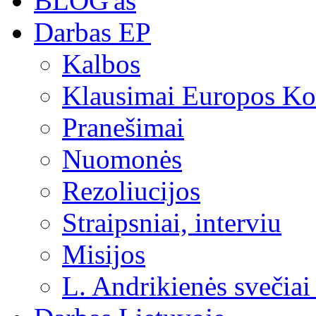
BLOG'as
Darbas EP
Kalbos
Klausimai Europos Kom
Pranešimai
Nuomonės
Rezoliucijos
Straipsniai, interviu
Misijos
L. Andrikienės svečiai