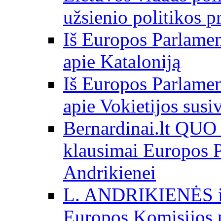
užsienio politikos 
Iš Europos Parlamen
apie Kataloniją
Iš Europos Parlamen
apie Vokietijos susi
Bernardinai.lt QU
klausimai Europos P
Andrikienei
L. ANDRIKIENĖS int
Europos Komisijos p