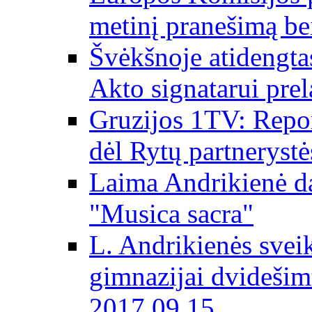
metinį pranešimą be
Švėkšnoje atidengta
Akto signatarui prel
Gruzijos 1TV: Repor
dėl Rytų partnerystė
Laima Andrikienė da
"Musica sacra"
L. Andrikienės svei
gimnazijai dvidešim
2017 09 15