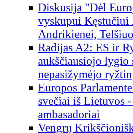
Diskusija "Dėl Europ
vyskupui Kęstučiui 
Andrikienei, Telšiu
Radijas A2: ES ir Ry
aukščiausiojo lygio s
nepasižymėjo ryžtin
Europos Parlamente
svečiai iš Lietuvos 
ambasadoriai
Vengrų Krikščionišk