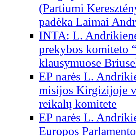
(Partiumi Keresztén
padėka Laimai Andr
INTA: L. Andrikienė
prekybos komiteto “
klausymuose Briuse
EP narės L. Andriki
misijos Kirgizijoje 
reikalų komitete
EP narės L. Andrikie
Europos Parlamento