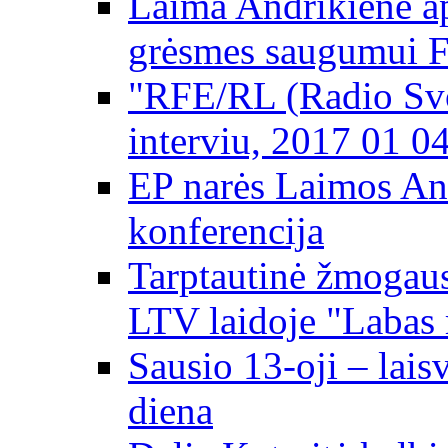
Laima Andrikienė ap
grėsmes saugumui 
"RFE/RL (Radio Svo
interviu, 2017 01 0
EP narės Laimos An
konferencija
Tarptautinė žmogaus
LTV laidoje "Labas 
Sausio 13-oji – lai
diena