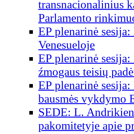
transnacionalinius 
Parlamento rinkimu
EP plenarinė sesija:
Venesueloje
EP plenarinė sesija:
źmogaus teisių padėt
EP plenarinė sesija:
bausmės vykdymo E
SEDE: L. Andrikien
pakomitetyje apie p