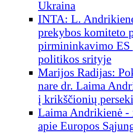
Ukraina
INTA: L. Andrikienė
prekybos komiteto p
pirmininkavimo ES p
politikos srityje
Marijos Radijas: Po
nare dr. Laima Andri
į krikščionių persek
Laima Andrikienė - 
apie Europos Sąjung