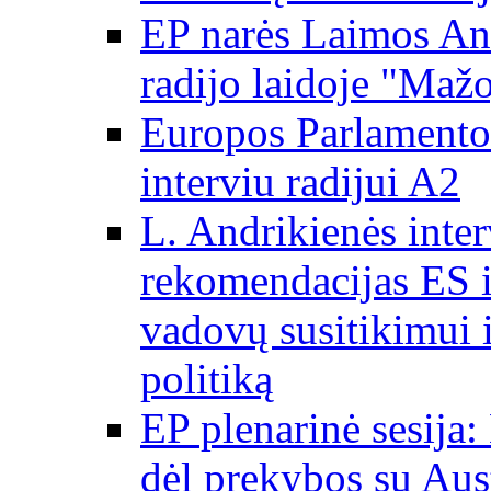
EP narės Laimos And
radijo laidoje "Mažo
Europos Parlamento 
interviu radijui A2
L. Andrikienės int
rekomendacijas ES i
vadovų susitikimui i
politiką
EP plenarinė sesija:
dėl prekybos su Aust