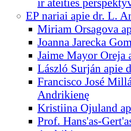
ir ateities perspekty
EP nariai apie dr. L. A
Miriam Orsagova ap
Joanna Jarecka Gom
Jaime Mayor Oreja a
László Surján apie 
Francisco José Mill
Andrikienę
Kristiina Ojuland a
Prof. Hans'as-Gert'a