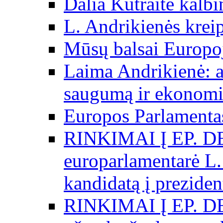
Dalia Kutraitė kalb
L. Andrikienės kreip
Mūsų balsai Europo
Laima Andrikienė: a
saugumą ir ekonomi
Europos Parlamentas
RINKIMAI Į EP. D
europarlamentarė L.
kandidatą į preziden
RINKIMAI Į EP. D