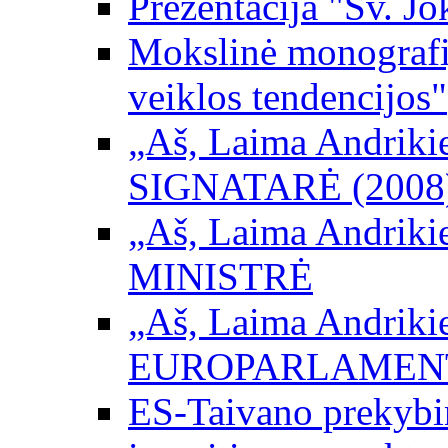
Prezentacija "Šv. Jo
Mokslinė monografij
veiklos tendencijos"
„Aš, Laima Andrikienė
SIGNATARĖ (2008
„Aš, Laima Andrikienė
MINISTRĖ
„Aš, Laima Andrikienė
EUROPARLAMEN
ES-Taivano prekybini