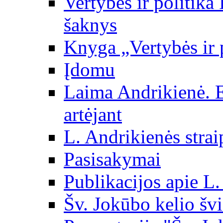
Vertybės ir politika
šaknys
Knyga „Vertybės ir 
Įdomu
Laima Andrikienė. 
artėjant
L. Andrikienės strai
Pasisakymai
Publikacijos apie L
Šv. Jokūbo kelio švi