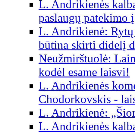
L. Andrikienės kalba 
paslaugų patekimo į
L. Andrikienė: Rytų p
būtina skirti didelį 
Neužmirštuolė: Laim
kodėl esame laisvi!
L. Andrikienės kom
Chodorkovskis - lai
L. Andrikienė: „Šio
L. Andrikienės kalb