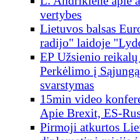
L. Andrikienė apie a
vertybes
Lietuvos balsas Eur
radijo" laidoje "Lyd
EP Užsienio reikal
Perkėlimo į Sąjungą 
svarstymas
15min video konfere
Apie Brexit, ES-Rusi
Pirmoji atkurtos Li