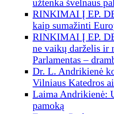
užtenka švelnaus p
RINKIMAI Į EP. DE
kaip sumažinti Eur
RINKIMAI Į EP. DE
ne vaikų darželis ir
Parlamentas – dramb
Dr. L. Andrikienė k
Vilniaus Katedros ai
Laima Andrikienė: 
pamoką