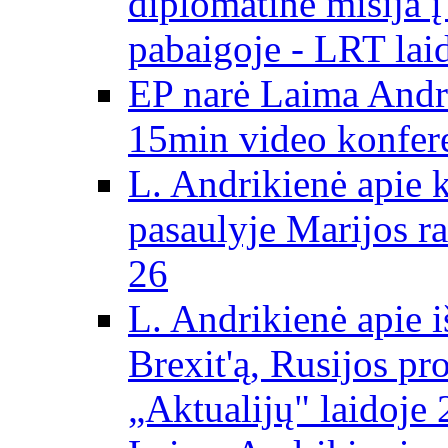
diplomatinė misija 
pabaigoje - LRT lai
EP narė Laima Andr
15min video konfere
L. Andrikienė apie 
pasaulyje Marijos ra
26
L. Andrikienė apie 
Brexit'ą, Rusijos pr
„Aktualijų" laidoje