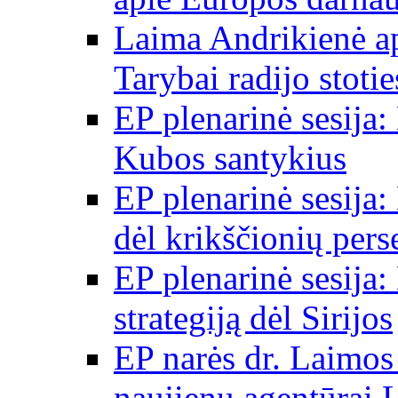
Laima Andrikienė a
Tarybai radijo stot
EP plenarinė sesija:
Kubos santykius
EP plenarinė sesija:
dėl krikščionių per
EP plenarinė sesija:
strategiją dėl Sirijos
EP narės dr. Laimos
naujienų agentūrai 