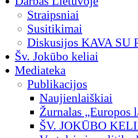
Darbas Lietuvoje
Straipsniai
Susitikimai
Diskusijos KAVA SU
Šv. Jokūbo keliai
Mediateka
Publikacijos
Naujienlaiškiai
Žurnalas „Europos l
ŠV. JOKŪBO KEL