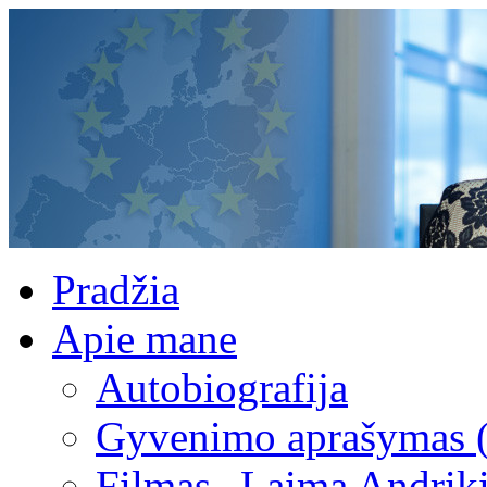
Pradžia
Apie mane
Autobiografija
Gyvenimo aprašymas 
Filmas „Laima Andrik