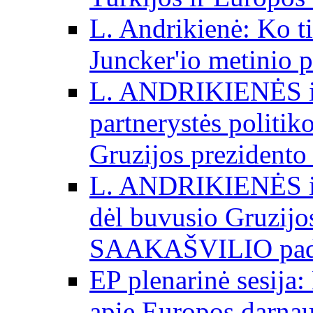
L. Andrikienė: Ko t
Juncker'io metinio 
L. ANDRIKIENĖS int
partnerystės politik
Gruzijos prezidento
L. ANDRIKIENĖS int
dėl buvusio Gruzij
SAAKAŠVILIO padė
EP plenarinė sesija:
apie Europos darna