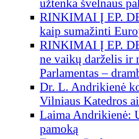
užtenka švelnaus p
RINKIMAI Į EP. DE
kaip sumažinti Eur
RINKIMAI Į EP. DE
ne vaikų darželis ir
Parlamentas – dramb
Dr. L. Andrikienė k
Vilniaus Katedros ai
Laima Andrikienė: 
pamoką