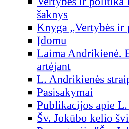
Vertybės ir politika
šaknys
Knyga „Vertybės ir 
Įdomu
Laima Andrikienė. 
artėjant
L. Andrikienės strai
Pasisakymai
Publikacijos apie L
Šv. Jokūbo kelio švi