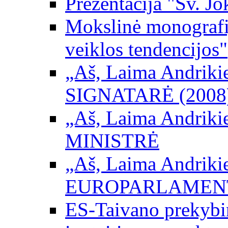
Prezentacija "Šv. Jo
Mokslinė monografij
veiklos tendencijos"
„Aš, Laima Andrikienė
SIGNATARĖ (2008
„Aš, Laima Andrikienė
MINISTRĖ
„Aš, Laima Andrikienė
EUROPARLAMEN
ES-Taivano prekybini