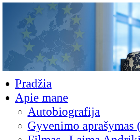
Pradžia
Apie mane
Autobiografija
Gyvenimo aprašymas 
Filmas „Laima Andrik