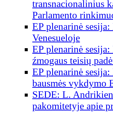
transnacionalinius 
Parlamento rinkimu
EP plenarinė sesija:
Venesueloje
EP plenarinė sesija:
źmogaus teisių padėt
EP plenarinė sesija:
bausmės vykdymo E
SEDE: L. Andrikien
pakomitetyje apie p