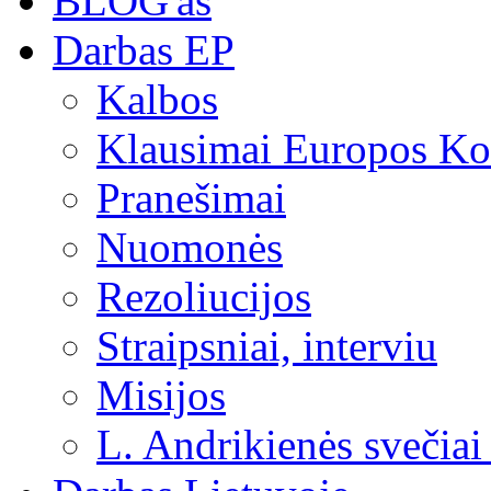
BLOG'as
Darbas EP
Kalbos
Klausimai Europos Kom
Pranešimai
Nuomonės
Rezoliucijos
Straipsniai, interviu
Misijos
L. Andrikienės svečiai