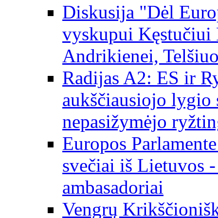
Diskusija "Dėl Europ
vyskupui Kęstučiui 
Andrikienei, Telšiu
Radijas A2: ES ir Ry
aukščiausiojo lygio s
nepasižymėjo ryžtin
Europos Parlamente
svečiai iš Lietuvos 
ambasadoriai
Vengrų Krikščionišk