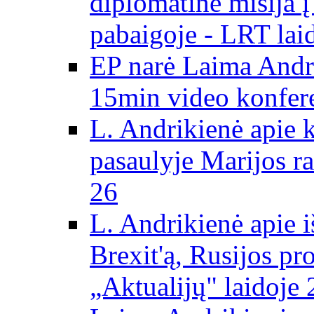
diplomatinė misija 
pabaigoje - LRT lai
EP narė Laima Andr
15min video konfere
L. Andrikienė apie 
pasaulyje Marijos ra
26
L. Andrikienė apie 
Brexit'ą, Rusijos pr
„Aktualijų" laidoje