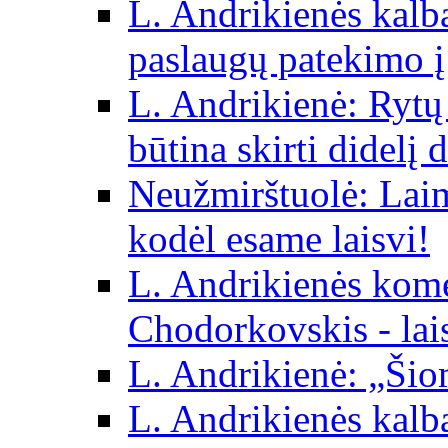
L. Andrikienės kalba 
paslaugų patekimo į
L. Andrikienė: Rytų p
būtina skirti didelį 
Neužmirštuolė: Laim
kodėl esame laisvi!
L. Andrikienės kom
Chodorkovskis - lai
L. Andrikienė: „Šio
L. Andrikienės kalb