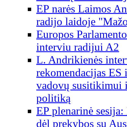
EP narės Laimos And
radijo laidoje "Mažo
Europos Parlamento 
interviu radijui A2
L. Andrikienės int
rekomendacijas ES i
vadovų susitikimui i
politiką
EP plenarinė sesija:
dėl prekybos su Aust