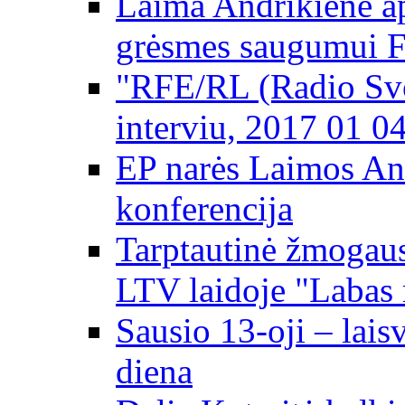
Laima Andrikienė ap
grėsmes saugumui 
"RFE/RL (Radio Svo
interviu, 2017 01 0
EP narės Laimos An
konferencija
Tarptautinė žmogaus
LTV laidoje "Labas 
Sausio 13-oji – lai
diena