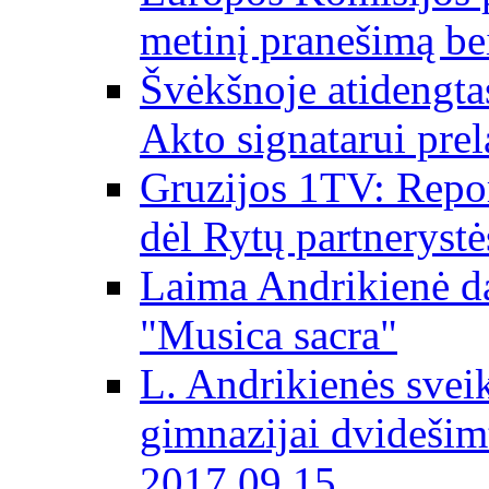
metinį pranešimą be
Švėkšnoje atidengta
Akto signatarui prel
Gruzijos 1TV: Repor
dėl Rytų partnerystė
Laima Andrikienė da
"Musica sacra"
L. Andrikienės svei
gimnazijai dvidešim
2017 09 15