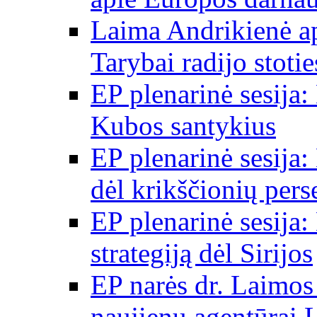
Laima Andrikienė a
Tarybai radijo stot
EP plenarinė sesija:
Kubos santykius
EP plenarinė sesija:
dėl krikščionių per
EP plenarinė sesija:
strategiją dėl Sirijos
EP narės dr. Laimos
naujienų agentūrai 