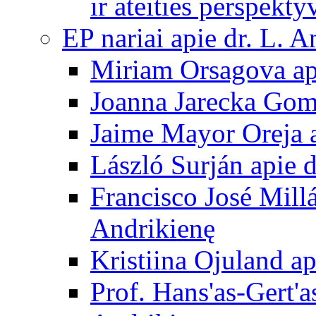
ir ateities perspekty
EP nariai apie dr. L. A
Miriam Orsagova ap
Joanna Jarecka Gom
Jaime Mayor Oreja a
László Surján apie 
Francisco José Mill
Andrikienę
Kristiina Ojuland a
Prof. Hans'as-Gert'a