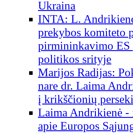
Ukraina
INTA: L. Andrikienė
prekybos komiteto p
pirmininkavimo ES p
politikos srityje
Marijos Radijas: Po
nare dr. Laima Andri
į krikščionių persek
Laima Andrikienė - 
apie Europos Sąjung