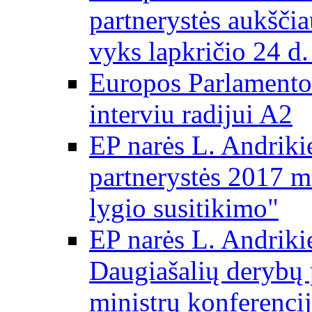
partnerystės aukščia
vyks lapkričio 24 d.
Europos Parlamento
interviu radijui A2
EP narės L. Andriki
partnerystės 2017 m
lygio susitikimo"
EP narės L. Andriki
Daugiašalių derybų 
ministrų konferencij