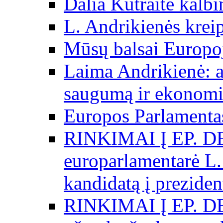
Dalia Kutraitė kalb
L. Andrikienės kreip
Mūsų balsai Europo
Laima Andrikienė: a
saugumą ir ekonomi
Europos Parlamentas
RINKIMAI Į EP. D
europarlamentarė L.
kandidatą į preziden
RINKIMAI Į EP. D