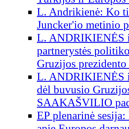
L. Andrikienė: Ko t
Juncker'io metinio 
L. ANDRIKIENĖS int
partnerystės politik
Gruzijos prezidento
L. ANDRIKIENĖS int
dėl buvusio Gruzij
SAAKAŠVILIO padė
EP plenarinė sesija:
apie Europos darna