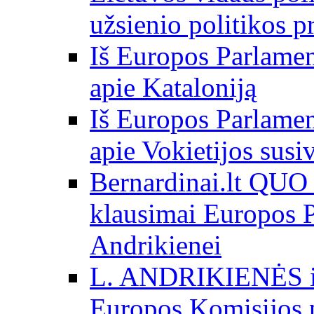
užsienio politikos 
Iš Europos Parlamen
apie Kataloniją
Iš Europos Parlamen
apie Vokietijos susi
Bernardinai.lt QU
klausimai Europos P
Andrikienei
L. ANDRIKIENĖS int
Europos Komisijos p