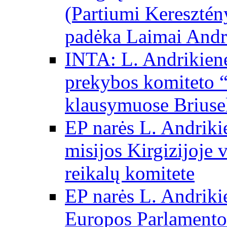
(Partiumi Keresztén
padėka Laimai Andr
INTA: L. Andrikienė
prekybos komiteto “
klausymuose Briuse
EP narės L. Andriki
misijos Kirgizijoje 
reikalų komitete
EP narės L. Andrikie
Europos Parlamento