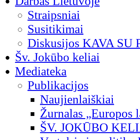
Darbas Lietuvoje
Straipsniai
Susitikimai
Diskusijos KAVA SU
Šv. Jokūbo keliai
Mediateka
Publikacijos
Naujienlaiškiai
Žurnalas „Europos l
ŠV. JOKŪBO KEL