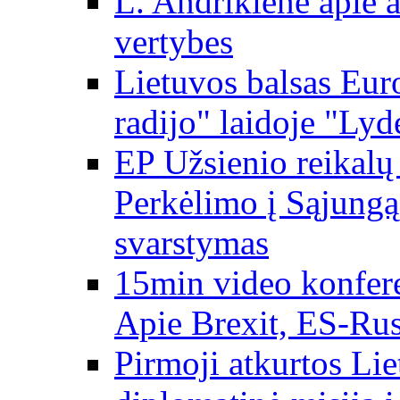
L. Andrikienė apie a
vertybes
Lietuvos balsas Eur
radijo" laidoje "Lyd
EP Užsienio reikal
Perkėlimo į Sąjungą 
svarstymas
15min video konfere
Apie Brexit, ES-Rusi
Pirmoji atkurtos Li