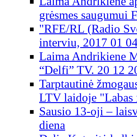
Laima Andrikienė ap
grėsmes saugumui 
"RFE/RL (Radio Svo
interviu, 2017 01 0
Laima Andrikiene M
“Delfi” TV. 20 12 2
Tarptautinė žmogaus
LTV laidoje "Labas 
Sausio 13-oji – lai
diena