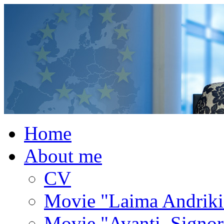
Home
About me
CV
Movie "Laima Andrik
Movie "Avanti, Signor