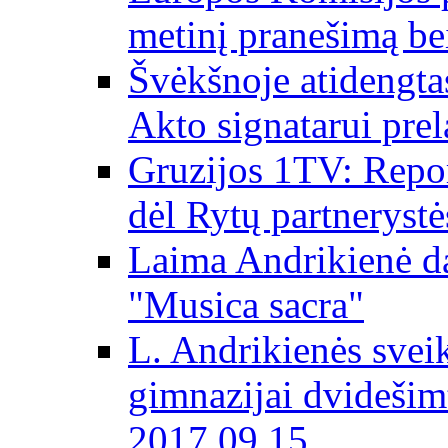
metinį pranešimą be
Švėkšnoje atidengta
Akto signatarui prel
Gruzijos 1TV: Repor
dėl Rytų partnerystė
Laima Andrikienė da
"Musica sacra"
L. Andrikienės svei
gimnazijai dvidešim
2017 09 15