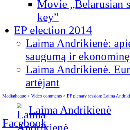
Movie „Belarusian s
key”
EP election 2014
Laima Andrikienė: apie
saugumą ir ekonominę
Laima Andrikienė. Eu
artėjant
Mediatheque
>
Video comments
>
EP plenary session: Laima Andriki
Laima Andrikienė
Facebook