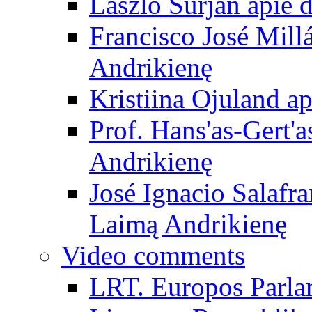
László Surján apie 
Francisco José Mill
Andrikienę
Kristiina Ojuland a
Prof. Hans'as-Gert'a
Andrikienę
José Ignacio Salafr
Laimą Andrikienę
Video comments
LRT. Europos Parla