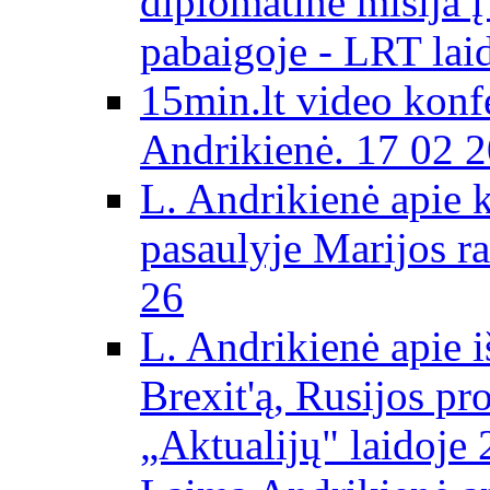
diplomatinė misija 
pabaigoje - LRT lai
15min.lt video konf
Andrikienė. 17 02 
L. Andrikienė apie 
pasaulyje Marijos ra
26
L. Andrikienė apie 
Brexit'ą, Rusijos pr
„Aktualijų" laidoje