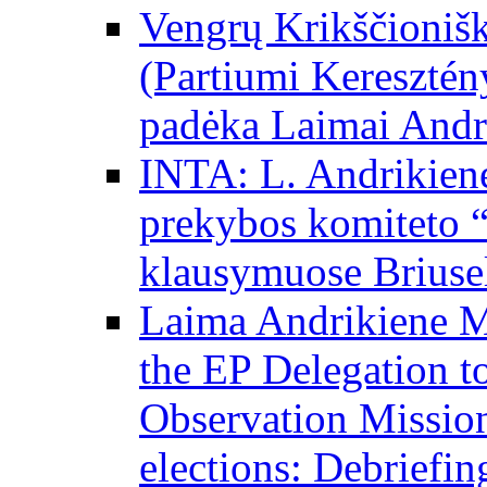
Vengrų Krikščionišk
(Partiumi Keresztén
padėka Laimai Andr
INTA: L. Andrikienė
prekybos komiteto “
klausymuose Briuse
Laima Andrikiene M
the EP Delegation to
Observation Mission
elections: Debriefing