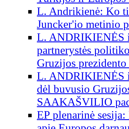
L. Andrikienė: Ko t
Juncker'io metinio 
L. ANDRIKIENĖS int
partnerystės politik
Gruzijos prezidento
L. ANDRIKIENĖS int
dėl buvusio Gruzij
SAAKAŠVILIO padė
EP plenarinė sesija:
apie Europos darna