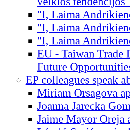
veiklos tendencijos"
"I, Laima Andrikienė,
"I, Laima Andrikienė,
"I, Laima Andrikienė
EU - Taiwan Trade R
Future Opportunitie
EP colleagues speak 
Miriam Orsagova ap
Joanna Jarecka Gom
Jaime Mayor Oreja a