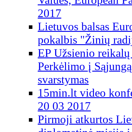
2017
Lietuvos balsas Eur
pokalbis "Žinių radi
EP Užsienio reikal
Perkėlimo į Sąjungą 
svarstymas
15min.lt video konf
20 03 2017
Pirmoji atkurtos Li