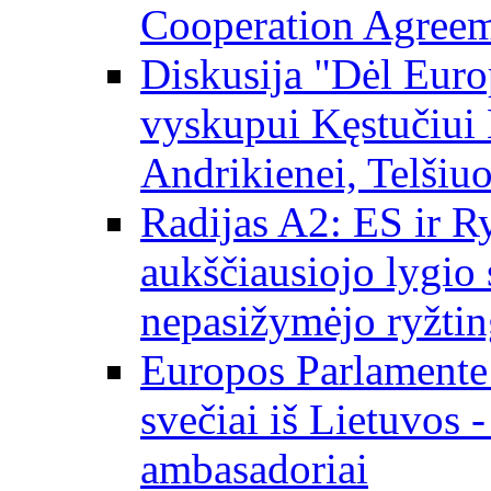
Cooperation Agree
Diskusija "Dėl Europ
vyskupui Kęstučiui 
Andrikienei, Telšiu
Radijas A2: ES ir Ry
aukščiausiojo lygio s
nepasižymėjo ryžtin
Europos Parlamente
svečiai iš Lietuvos 
ambasadoriai