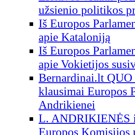
užsienio politikos 
Iš Europos Parlamen
apie Kataloniją
Iš Europos Parlamen
apie Vokietijos susi
Bernardinai.lt QU
klausimai Europos P
Andrikienei
L. ANDRIKIENĖS int
Europos Komisijos p