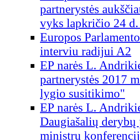
partnerystės aukščia
vyks lapkričio 24 d.
Europos Parlamento
interviu radijui A2
EP narės L. Andriki
partnerystės 2017 m
lygio susitikimo"
EP narės L. Andriki
Daugiašalių derybų 
ministrų konferencij