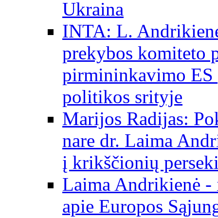
Ukraina
INTA: L. Andrikienė
prekybos komiteto p
pirmininkavimo ES p
politikos srityje
Marijos Radijas: Po
nare dr. Laima Andri
į krikščionių persek
Laima Andrikienė - 
apie Europos Sąjung