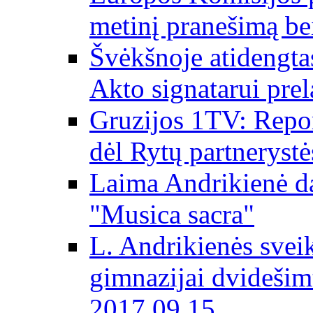
metinį pranešimą be
Švėkšnoje atidengta
Akto signatarui prel
Gruzijos 1TV: Repor
dėl Rytų partnerystė
Laima Andrikienė da
"Musica sacra"
L. Andrikienės svei
gimnazijai dvidešim
2017 09 15