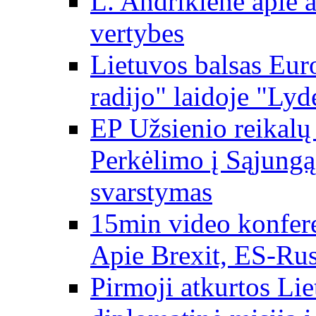
L. Andrikienė apie a
vertybes
Lietuvos balsas Eur
radijo" laidoje "Lyd
EP Užsienio reikal
Perkėlimo į Sąjungą 
svarstymas
15min video konfere
Apie Brexit, ES-Rusi
Pirmoji atkurtos Li