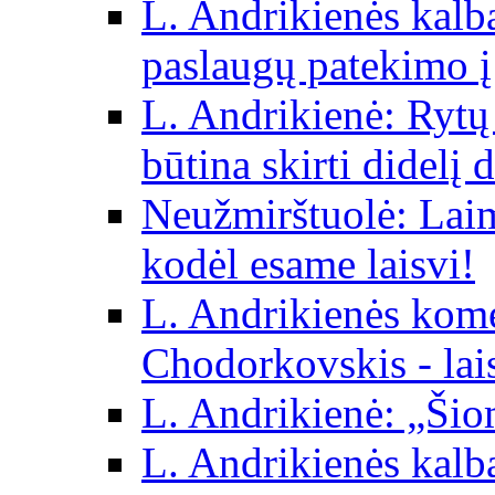
L. Andrikienės kalba 
paslaugų patekimo į
L. Andrikienė: Rytų p
būtina skirti didelį 
Neužmirštuolė: Laim
kodėl esame laisvi!
L. Andrikienės kom
Chodorkovskis - lai
L. Andrikienė: „Šio
L. Andrikienės kalb