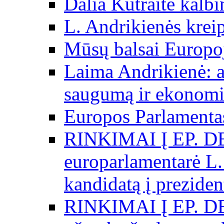
Dalia Kutraitė kalb
L. Andrikienės kreip
Mūsų balsai Europo
Laima Andrikienė: a
saugumą ir ekonomi
Europos Parlamentas
RINKIMAI Į EP. D
europarlamentarė L.
kandidatą į preziden
RINKIMAI Į EP. D