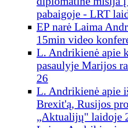
diplomatinė misija 
pabaigoje - LRT lai
EP narė Laima Andr
15min video konfere
L. Andrikienė apie 
pasaulyje Marijos ra
26
L. Andrikienė apie 
Brexit'ą, Rusijos pr
„Aktualijų" laidoje