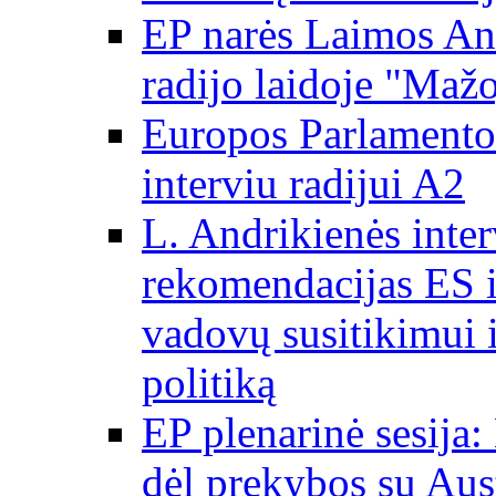
EP narės Laimos And
radijo laidoje "Mažo
Europos Parlamento 
interviu radijui A2
L. Andrikienės int
rekomendacijas ES i
vadovų susitikimui i
politiką
EP plenarinė sesija:
dėl prekybos su Aust