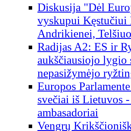
Diskusija "Dėl Europ
vyskupui Kęstučiui 
Andrikienei, Telšiu
Radijas A2: ES ir Ry
aukščiausiojo lygio s
nepasižymėjo ryžtin
Europos Parlamente
svečiai iš Lietuvos 
ambasadoriai
Vengrų Krikščionišk