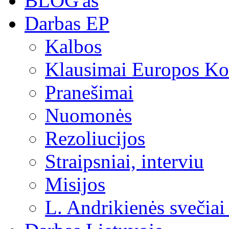
BLOG'as
Darbas EP
Kalbos
Klausimai Europos Kom
Pranešimai
Nuomonės
Rezoliucijos
Straipsniai, interviu
Misijos
L. Andrikienės svečiai