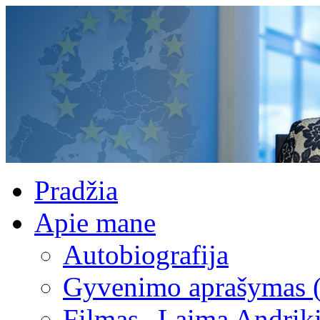
Pradžia
Apie mane
Autobiografija
Gyvenimo aprašymas 
Filmas „Laima Andrik