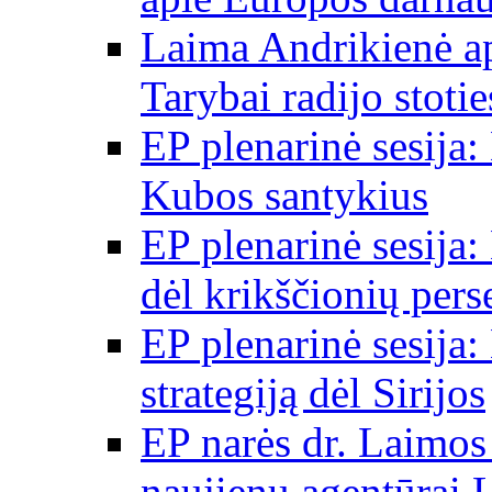
Laima Andrikienė a
Tarybai radijo stot
EP plenarinė sesija:
Kubos santykius
EP plenarinė sesija:
dėl krikščionių per
EP plenarinė sesija:
strategiją dėl Sirijos
EP narės dr. Laimos
naujienų agentūrai 