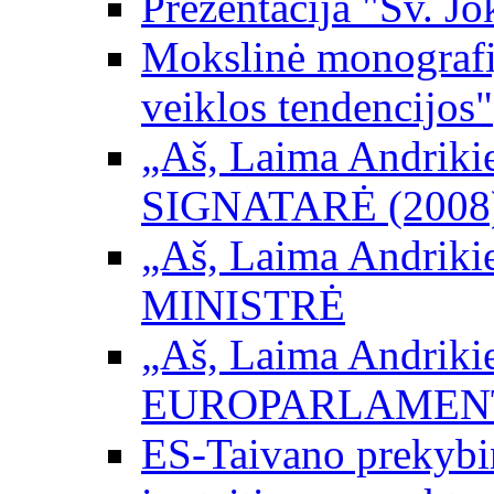
Prezentacija "Šv. Jo
Mokslinė monografij
veiklos tendencijos"
„Aš, Laima Andrikienė
SIGNATARĖ (2008
„Aš, Laima Andrikienė
MINISTRĖ
„Aš, Laima Andrikienė
EUROPARLAMEN
ES-Taivano prekybini