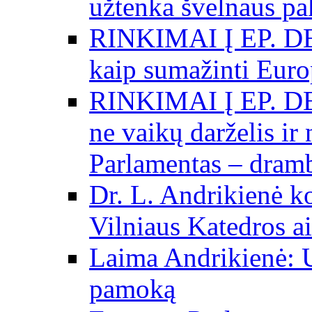
užtenka švelnaus p
RINKIMAI Į EP. DE
kaip sumažinti Eur
RINKIMAI Į EP. DE
ne vaikų darželis ir
Parlamentas – dramb
Dr. L. Andrikienė k
Vilniaus Katedros ai
Laima Andrikienė: 
pamoką