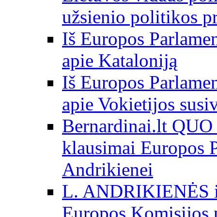
užsienio politikos 
Iš Europos Parlamen
apie Kataloniją
Iš Europos Parlamen
apie Vokietijos susi
Bernardinai.lt QU
klausimai Europos P
Andrikienei
L. ANDRIKIENĖS int
Europos Komisijos p