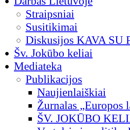
Darbas Lietuvoje
Straipsniai
Susitikimai
Diskusijos KAVA SU
Šv. Jokūbo keliai
Mediateka
Publikacijos
Naujienlaiškiai
Žurnalas „Europos l
ŠV. JOKŪBO KEL