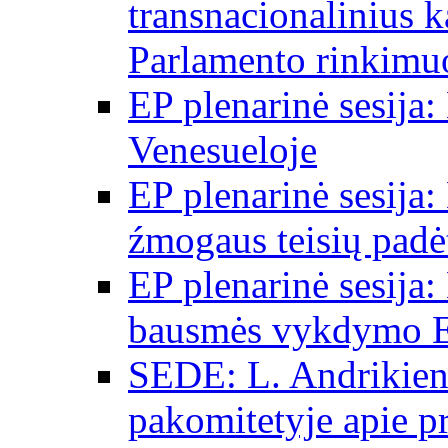
transnacionalinius 
Parlamento rinkimu
EP plenarinė sesija:
Venesueloje
EP plenarinė sesija:
źmogaus teisių padėt
EP plenarinė sesija:
bausmės vykdymo E
SEDE: L. Andrikien
pakomitetyje apie p