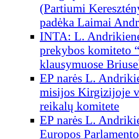
(Partiumi Keresztén
padėka Laimai Andr
INTA: L. Andrikienė
prekybos komiteto “
klausymuose Briuse
EP narės L. Andriki
misijos Kirgizijoje 
reikalų komitete
EP narės L. Andrikie
Europos Parlamento