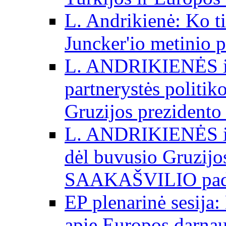
L. Andrikienė: Ko t
Juncker'io metinio 
L. ANDRIKIENĖS int
partnerystės politik
Gruzijos prezidento
L. ANDRIKIENĖS int
dėl buvusio Gruzij
SAAKAŠVILIO padė
EP plenarinė sesija:
apie Europos darna