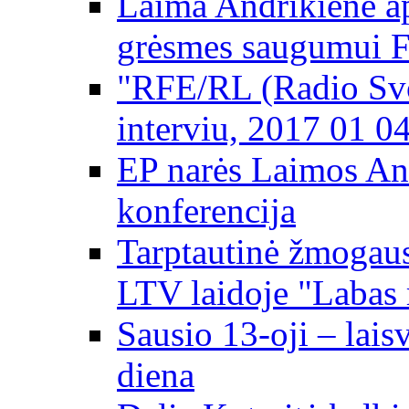
Laima Andrikienė ap
grėsmes saugumui 
"RFE/RL (Radio Svo
interviu, 2017 01 0
EP narės Laimos An
konferencija
Tarptautinė žmogaus
LTV laidoje "Labas 
Sausio 13-oji – lai
diena