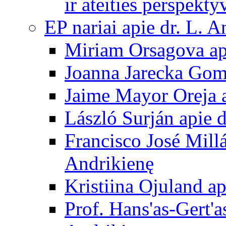
ir ateities perspekty
EP nariai apie dr. L. A
Miriam Orsagova ap
Joanna Jarecka Gom
Jaime Mayor Oreja a
László Surján apie 
Francisco José Mill
Andrikienę
Kristiina Ojuland a
Prof. Hans'as-Gert'a