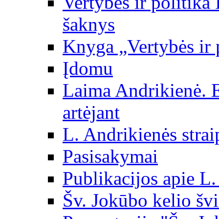
Vertybės ir politika
šaknys
Knyga „Vertybės ir 
Įdomu
Laima Andrikienė. 
artėjant
L. Andrikienės strai
Pasisakymai
Publikacijos apie L
Šv. Jokūbo kelio švi