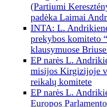
(Partiumi Keresztén
padėka Laimai Andr
INTA: L. Andrikienė
prekybos komiteto “
klausymuose Briuse
EP narės L. Andriki
misijos Kirgizijoje 
reikalų komitete
EP narės L. Andrikie
Europos Parlamento