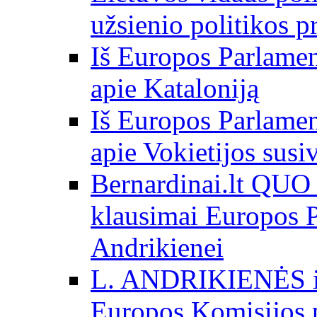
užsienio politikos 
Iš Europos Parlamen
apie Kataloniją
Iš Europos Parlamen
apie Vokietijos susi
Bernardinai.lt QU
klausimai Europos P
Andrikienei
L. ANDRIKIENĖS int
Europos Komisijos p