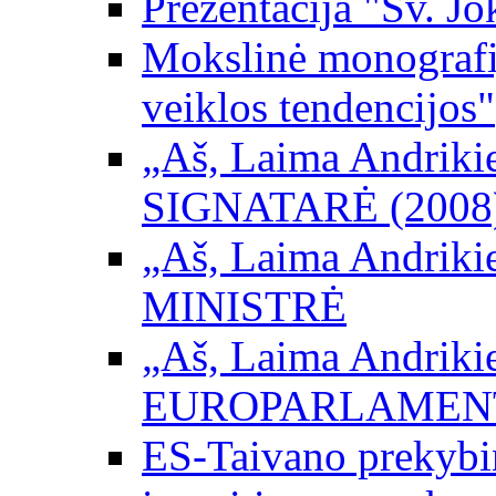
Prezentacija "Šv. Jo
Mokslinė monografij
veiklos tendencijos"
„Aš, Laima Andrikienė
SIGNATARĖ (2008
„Aš, Laima Andrikienė
MINISTRĖ
„Aš, Laima Andrikienė
EUROPARLAMEN
ES-Taivano prekybini