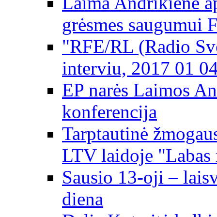
Laima Andrikienė ap
grėsmes saugumui 
"RFE/RL (Radio Svo
interviu, 2017 01 0
EP narės Laimos An
konferencija
Tarptautinė žmogaus
LTV laidoje "Labas 
Sausio 13-oji – lai
diena