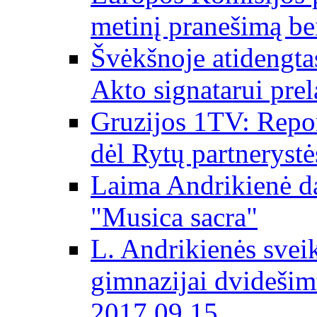
metinį pranešimą be
Švėkšnoje atidengta
Akto signatarui prel
Gruzijos 1TV: Repor
dėl Rytų partnerystė
Laima Andrikienė da
"Musica sacra"
L. Andrikienės svei
gimnazijai dvidešim
2017 09 15