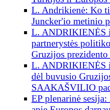
L. Andrikienė: Ko t
Juncker'io metinio 
L. ANDRIKIENĖS int
partnerystės politik
Gruzijos prezidento
L. ANDRIKIENĖS int
dėl buvusio Gruzij
SAAKAŠVILIO padė
EP plenarinė sesija:
apie Europos darna