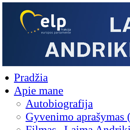
Pradžia
Apie mane
Autobiografija
Gyvenimo aprašymas 
Filmas „Laima Andrik