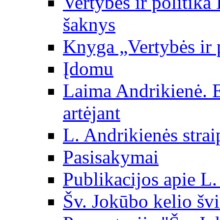
Vertybės ir politika
šaknys
Knyga „Vertybės ir 
Įdomu
Laima Andrikienė. 
artėjant
L. Andrikienės strai
Pasisakymai
Publikacijos apie L
Šv. Jokūbo kelio švi