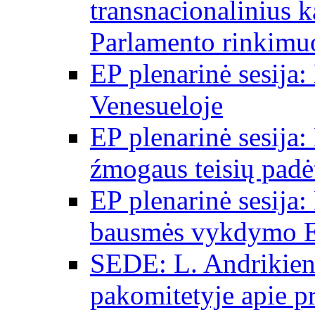
transnacionalinius 
Parlamento rinkimu
EP plenarinė sesija:
Venesueloje
EP plenarinė sesija:
źmogaus teisių padėt
EP plenarinė sesija:
bausmės vykdymo E
SEDE: L. Andrikien
pakomitetyje apie p