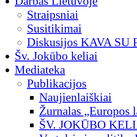
Darbas Lietuvoje
Straipsniai
Susitikimai
Diskusijos KAVA SU
Šv. Jokūbo keliai
Mediateka
Publikacijos
Naujienlaiškiai
Žurnalas „Europos l
ŠV. JOKŪBO KEL