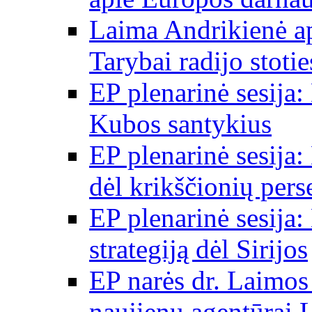
Laima Andrikienė a
Tarybai radijo stot
EP plenarinė sesija:
Kubos santykius
EP plenarinė sesija:
dėl krikščionių per
EP plenarinė sesija:
strategiją dėl Sirijos
EP narės dr. Laimos
naujienų agentūrai 