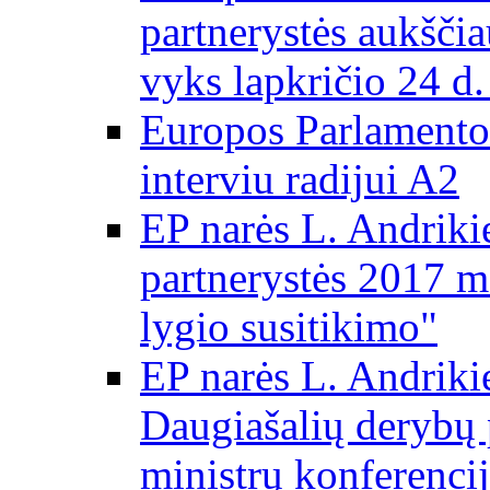
partnerystės aukščia
vyks lapkričio 24 d.
Europos Parlamento
interviu radijui A2
EP narės L. Andriki
partnerystės 2017 m
lygio susitikimo"
EP narės L. Andriki
Daugiašalių derybų 
ministrų konferencij