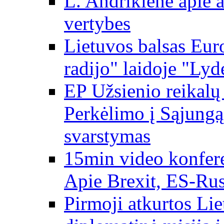
L. Andrikienė apie a
vertybes
Lietuvos balsas Eur
radijo" laidoje "Lyd
EP Užsienio reikal
Perkėlimo į Sąjungą 
svarstymas
15min video konfere
Apie Brexit, ES-Rusi
Pirmoji atkurtos Li