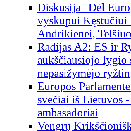
Diskusija "Dėl Europ
vyskupui Kęstučiui 
Andrikienei, Telšiu
Radijas A2: ES ir Ry
aukščiausiojo lygio s
nepasižymėjo ryžtin
Europos Parlamente
svečiai iš Lietuvos 
ambasadoriai
Vengrų Krikščionišk