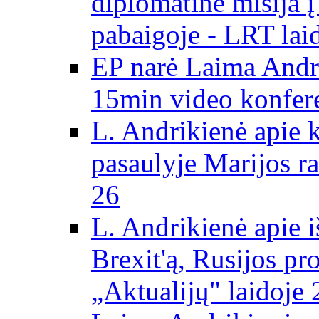
diplomatinė misija 
pabaigoje - LRT lai
EP narė Laima Andr
15min video konfere
L. Andrikienė apie 
pasaulyje Marijos ra
26
L. Andrikienė apie 
Brexit'ą, Rusijos pr
„Aktualijų" laidoje