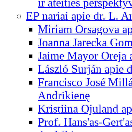
ir ateities perspekty
EP nariai apie dr. L. A
Miriam Orsagova ap
Joanna Jarecka Gom
Jaime Mayor Oreja a
László Surján apie 
Francisco José Mill
Andrikienę
Kristiina Ojuland a
Prof. Hans'as-Gert'a