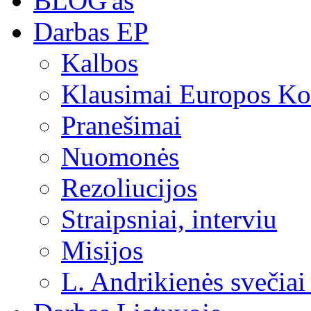
BLOG'as
Darbas EP
Kalbos
Klausimai Europos Kom
Pranešimai
Nuomonės
Rezoliucijos
Straipsniai, interviu
Misijos
L. Andrikienės svečiai