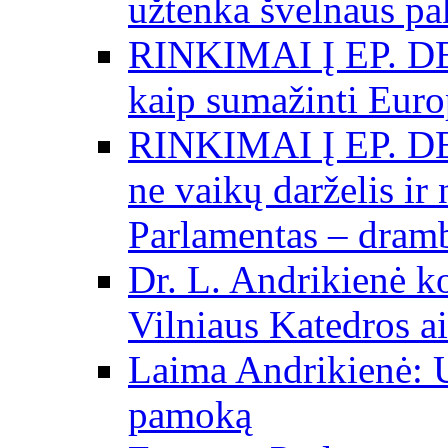
užtenka švelnaus p
RINKIMAI Į EP. DE
kaip sumažinti Eur
RINKIMAI Į EP. DE
ne vaikų darželis ir
Parlamentas – dramb
Dr. L. Andrikienė k
Vilniaus Katedros ai
Laima Andrikienė: 
pamoką