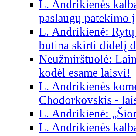
L. Andrikienės kalba 
paslaugų patekimo į
L. Andrikienė: Rytų p
būtina skirti didelį 
Neužmirštuolė: Laim
kodėl esame laisvi!
L. Andrikienės kom
Chodorkovskis - lai
L. Andrikienė: „Šio
L. Andrikienės kalb