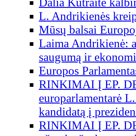
Dalia Kutraitė kalb
L. Andrikienės kreip
Mūsų balsai Europo
Laima Andrikienė: a
saugumą ir ekonomi
Europos Parlamentas
RINKIMAI Į EP. D
europarlamentarė L.
kandidatą į preziden
RINKIMAI Į EP. D