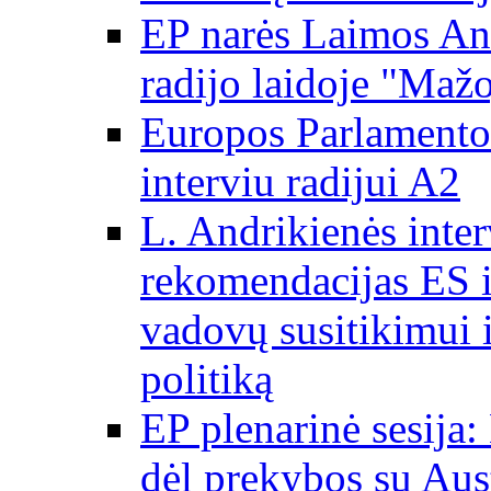
EP narės Laimos And
radijo laidoje "Mažo
Europos Parlamento 
interviu radijui A2
L. Andrikienės int
rekomendacijas ES i
vadovų susitikimui i
politiką
EP plenarinė sesija:
dėl prekybos su Aust