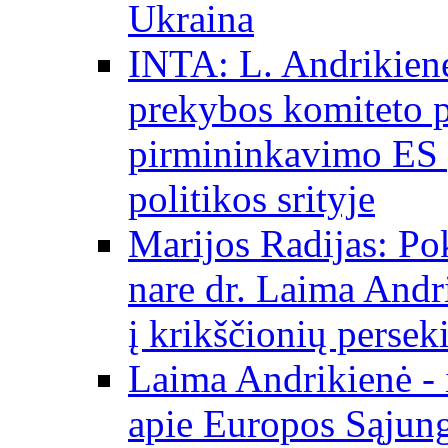
Ukraina
INTA: L. Andrikienė
prekybos komiteto p
pirmininkavimo ES p
politikos srityje
Marijos Radijas: Po
nare dr. Laima Andri
į krikščionių persek
Laima Andrikienė - 
apie Europos Sąjung