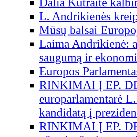
Dalia Kutraitė kalb
L. Andrikienės kreip
Mūsų balsai Europo
Laima Andrikienė: a
saugumą ir ekonomi
Europos Parlamentas
RINKIMAI Į EP. D
europarlamentarė L.
kandidatą į preziden
RINKIMAI Į EP. D