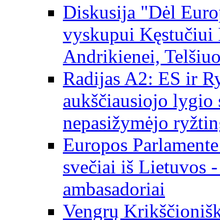
Diskusija "Dėl Europ
vyskupui Kęstučiui 
Andrikienei, Telšiu
Radijas A2: ES ir Ry
aukščiausiojo lygio s
nepasižymėjo ryžtin
Europos Parlamente
svečiai iš Lietuvos 
ambasadoriai
Vengrų Krikščionišk