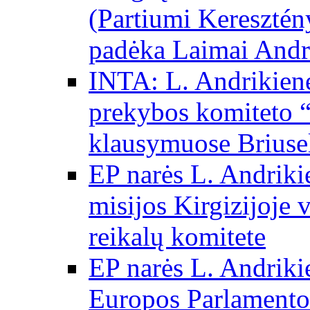
(Partiumi Keresztén
padėka Laimai Andr
INTA: L. Andrikienė
prekybos komiteto “
klausymuose Briuse
EP narės L. Andriki
misijos Kirgizijoje 
reikalų komitete
EP narės L. Andrikie
Europos Parlamento