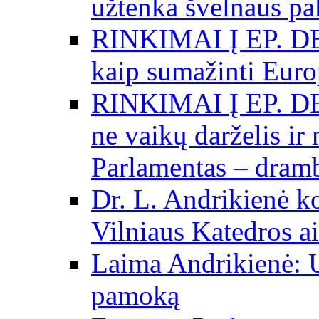
užtenka švelnaus p
RINKIMAI Į EP. DE
kaip sumažinti Eur
RINKIMAI Į EP. DE
ne vaikų darželis ir
Parlamentas – dramb
Dr. L. Andrikienė k
Vilniaus Katedros ai
Laima Andrikienė: 
pamoką