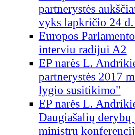
partnerystės aukščia
vyks lapkričio 24 d.
Europos Parlamento
interviu radijui A2
EP narės L. Andriki
partnerystės 2017 m
lygio susitikimo"
EP narės L. Andriki
Daugiašalių derybų 
ministrų konferencij