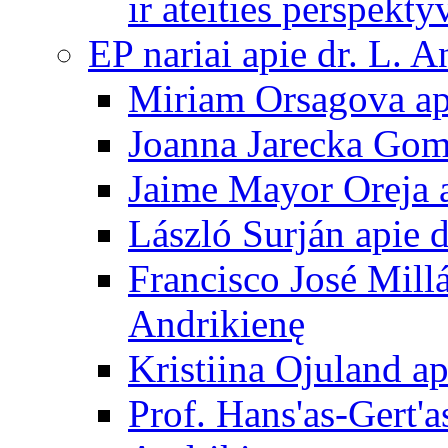
ir ateities perspekty
EP nariai apie dr. L. A
Miriam Orsagova ap
Joanna Jarecka Gom
Jaime Mayor Oreja a
László Surján apie 
Francisco José Mill
Andrikienę
Kristiina Ojuland a
Prof. Hans'as-Gert'a