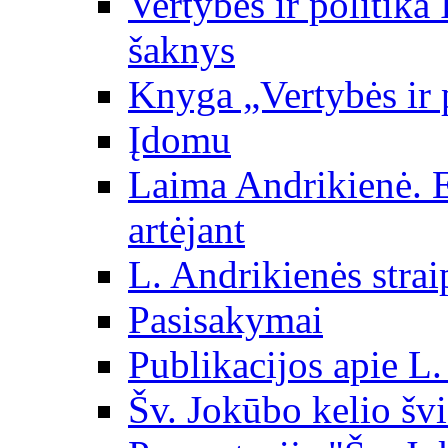
Vertybės ir politika
šaknys
Knyga „Vertybės ir 
Įdomu
Laima Andrikienė. 
artėjant
L. Andrikienės strai
Pasisakymai
Publikacijos apie L
Šv. Jokūbo kelio švi