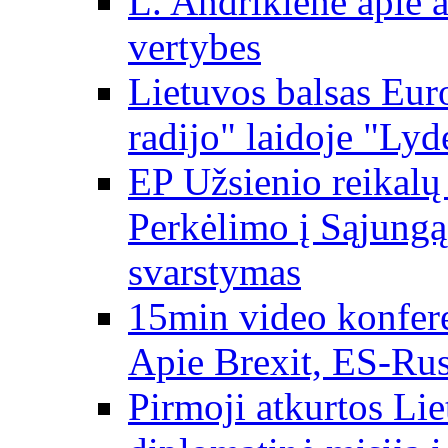
L. Andrikienė apie a
vertybes
Lietuvos balsas Eur
radijo" laidoje "Lyd
EP Užsienio reikal
Perkėlimo į Sąjungą 
svarstymas
15min video konfere
Apie Brexit, ES-Rusi
Pirmoji atkurtos Li