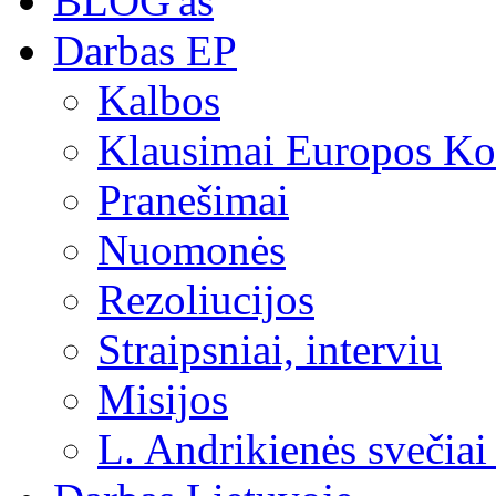
BLOG'as
Darbas EP
Kalbos
Klausimai Europos Kom
Pranešimai
Nuomonės
Rezoliucijos
Straipsniai, interviu
Misijos
L. Andrikienės svečiai