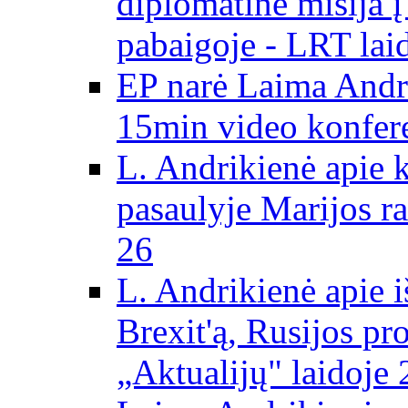
diplomatinė misija 
pabaigoje - LRT lai
EP narė Laima Andr
15min video konfere
L. Andrikienė apie 
pasaulyje Marijos ra
26
L. Andrikienė apie 
Brexit'ą, Rusijos pr
„Aktualijų" laidoje