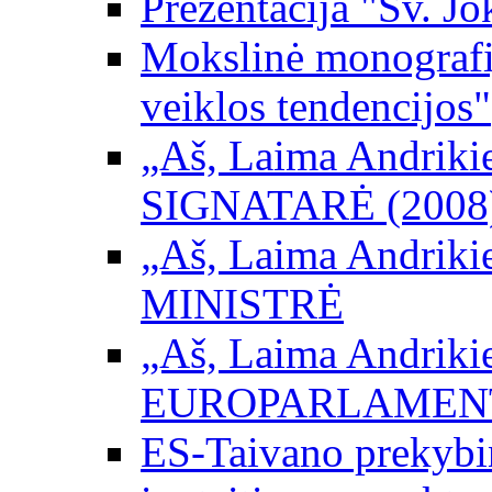
Prezentacija "Šv. Jo
Mokslinė monografij
veiklos tendencijos"
„Aš, Laima Andrikienė
SIGNATARĖ (2008
„Aš, Laima Andrikienė
MINISTRĖ
„Aš, Laima Andrikienė
EUROPARLAMEN
ES-Taivano prekybini