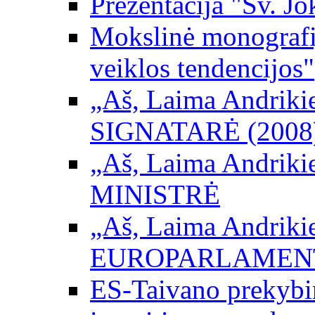
Prezentacija "Šv. Jo
Mokslinė monografij
veiklos tendencijos"
„Aš, Laima Andrikienė
SIGNATARĖ (2008
„Aš, Laima Andrikienė
MINISTRĖ
„Aš, Laima Andrikienė
EUROPARLAMEN
ES-Taivano prekybini