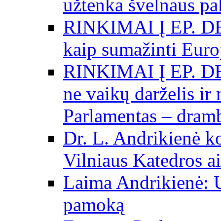
užtenka švelnaus p
RINKIMAI Į EP. DE
kaip sumažinti Eur
RINKIMAI Į EP. DE
ne vaikų darželis ir
Parlamentas – dramb
Dr. L. Andrikienė k
Vilniaus Katedros ai
Laima Andrikienė: 
pamoką