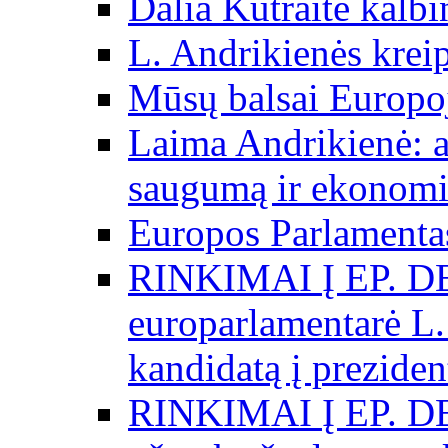
Dalia Kutraitė kalb
L. Andrikienės kreip
Mūsų balsai Europo
Laima Andrikienė: a
saugumą ir ekonomi
Europos Parlamentas
RINKIMAI Į EP. D
europarlamentarė L.
kandidatą į preziden
RINKIMAI Į EP. D