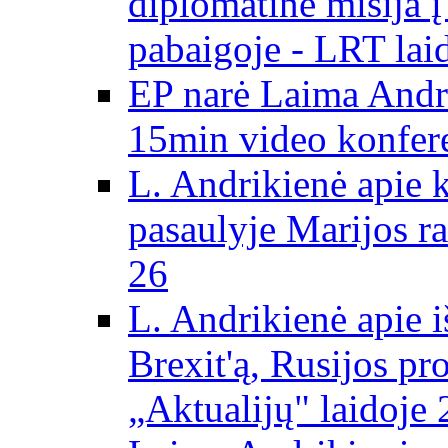
diplomatinė misija 
pabaigoje - LRT lai
EP narė Laima Andr
15min video konfere
L. Andrikienė apie 
pasaulyje Marijos ra
26
L. Andrikienė apie 
Brexit'ą, Rusijos pr
„Aktualijų" laidoje