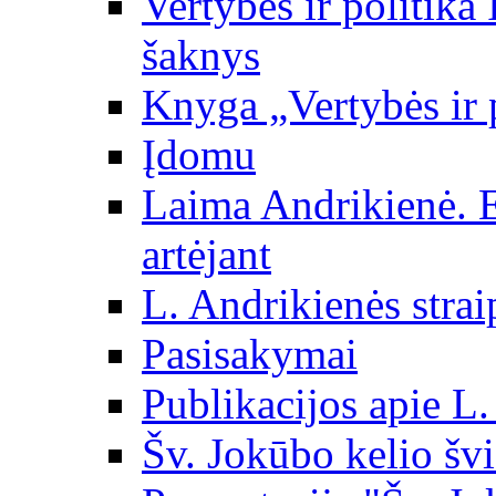
Vertybės ir politika
šaknys
Knyga „Vertybės ir 
Įdomu
Laima Andrikienė. 
artėjant
L. Andrikienės strai
Pasisakymai
Publikacijos apie L
Šv. Jokūbo kelio švi