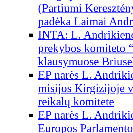
(Partiumi Keresztén
padėka Laimai Andr
INTA: L. Andrikienė
prekybos komiteto “
klausymuose Briuse
EP narės L. Andriki
misijos Kirgizijoje 
reikalų komitete
EP narės L. Andrikie
Europos Parlamento