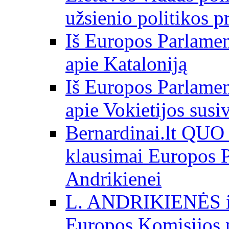
užsienio politikos 
Iš Europos Parlamen
apie Kataloniją
Iš Europos Parlamen
apie Vokietijos susi
Bernardinai.lt QU
klausimai Europos P
Andrikienei
L. ANDRIKIENĖS int
Europos Komisijos p