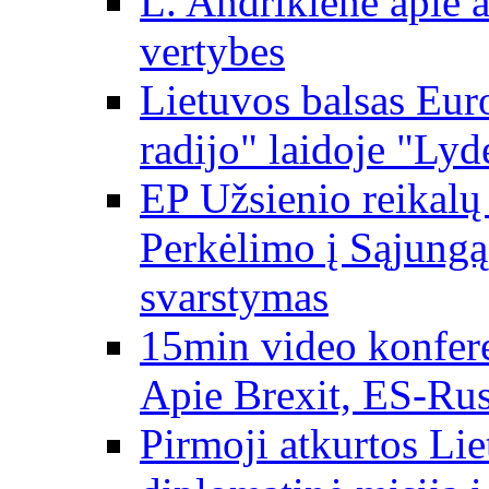
L. Andrikienė apie a
vertybes
Lietuvos balsas Eur
radijo" laidoje "Lyd
EP Užsienio reikal
Perkėlimo į Sąjungą 
svarstymas
15min video konfere
Apie Brexit, ES-Rusi
Pirmoji atkurtos Li