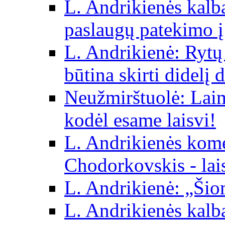
L. Andrikienės kalba 
paslaugų patekimo į
L. Andrikienė: Rytų p
būtina skirti didelį 
Neužmirštuolė: Laim
kodėl esame laisvi!
L. Andrikienės kom
Chodorkovskis - lai
L. Andrikienė: „Šio
L. Andrikienės kalb