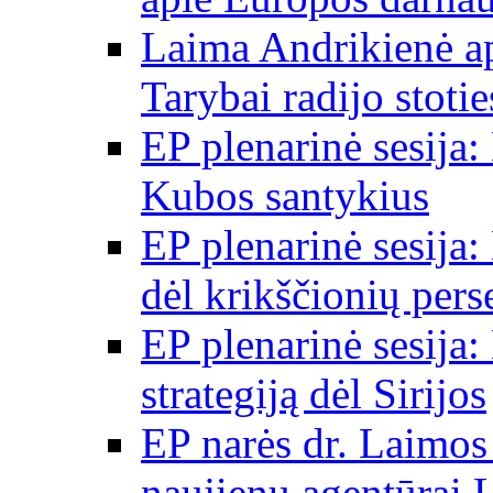
Laima Andrikienė a
Tarybai radijo stot
EP plenarinė sesija:
Kubos santykius
EP plenarinė sesija:
dėl krikščionių per
EP plenarinė sesija:
strategiją dėl Sirijos
EP narės dr. Laimos
naujienų agentūrai 