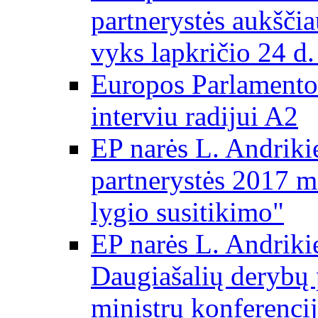
partnerystės aukščia
vyks lapkričio 24 d.
Europos Parlamento
interviu radijui A2
EP narės L. Andriki
partnerystės 2017 m
lygio susitikimo"
EP narės L. Andriki
Daugiašalių derybų 
ministrų konferencij