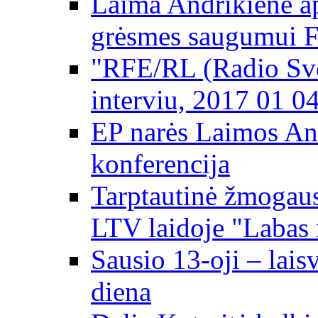
Laima Andrikienė ap
grėsmes saugumui 
"RFE/RL (Radio Svo
interviu, 2017 01 0
EP narės Laimos An
konferencija
Tarptautinė žmogaus
LTV laidoje "Labas 
Sausio 13-oji – lai
diena