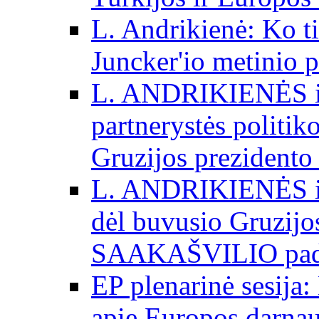
L. Andrikienė: Ko t
Juncker'io metinio 
L. ANDRIKIENĖS int
partnerystės politik
Gruzijos prezidento
L. ANDRIKIENĖS int
dėl buvusio Gruzij
SAAKAŠVILIO padė
EP plenarinė sesija:
apie Europos darna