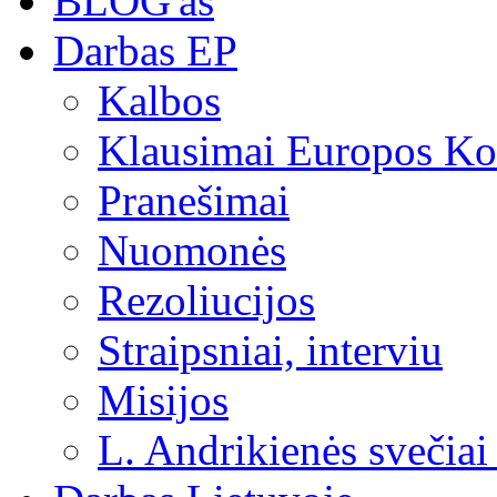
BLOG'as
Darbas EP
Kalbos
Klausimai Europos Kom
Pranešimai
Nuomonės
Rezoliucijos
Straipsniai, interviu
Misijos
L. Andrikienės svečiai