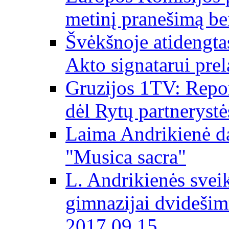
metinį pranešimą be
Švėkšnoje atidengta
Akto signatarui prel
Gruzijos 1TV: Repor
dėl Rytų partnerystė
Laima Andrikienė da
"Musica sacra"
L. Andrikienės svei
gimnazijai dvidešim
2017 09 15