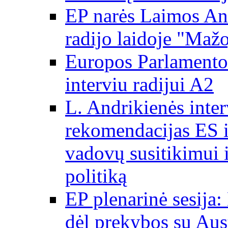
EP narės Laimos And
radijo laidoje "Mažo
Europos Parlamento 
interviu radijui A2
L. Andrikienės int
rekomendacijas ES i
vadovų susitikimui i
politiką
EP plenarinė sesija:
dėl prekybos su Aust