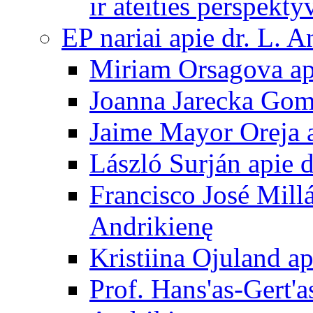
ir ateities perspekty
EP nariai apie dr. L. A
Miriam Orsagova ap
Joanna Jarecka Gom
Jaime Mayor Oreja a
László Surján apie 
Francisco José Mill
Andrikienę
Kristiina Ojuland a
Prof. Hans'as-Gert'a