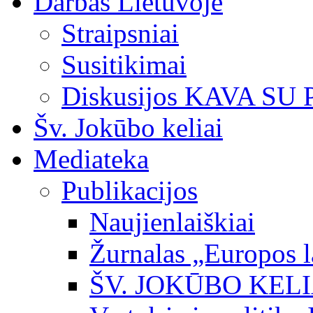
Darbas Lietuvoje
Straipsniai
Susitikimai
Diskusijos KAVA SU
Šv. Jokūbo keliai
Mediateka
Publikacijos
Naujienlaiškiai
Žurnalas „Europos l
ŠV. JOKŪBO KEL