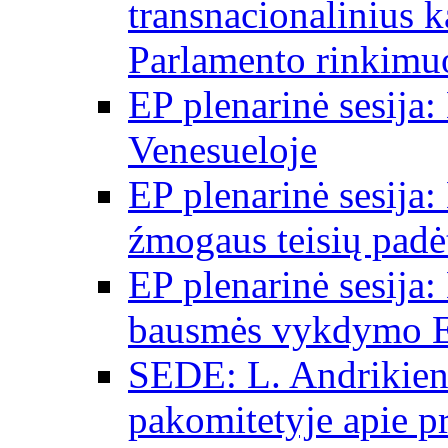
transnacionalinius 
Parlamento rinkimu
EP plenarinė sesija:
Venesueloje
EP plenarinė sesija:
źmogaus teisių padėt
EP plenarinė sesija:
bausmės vykdymo E
SEDE: L. Andrikien
pakomitetyje apie p