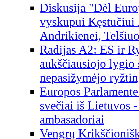
Diskusija "Dėl Europ
vyskupui Kęstučiui 
Andrikienei, Telšiu
Radijas A2: ES ir Ry
aukščiausiojo lygio s
nepasižymėjo ryžtin
Europos Parlamente
svečiai iš Lietuvos 
ambasadoriai
Vengrų Krikščionišk