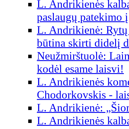
L. Andrikienės kalba 
paslaugų patekimo į
L. Andrikienė: Rytų p
būtina skirti didelį 
Neužmirštuolė: Laim
kodėl esame laisvi!
L. Andrikienės kom
Chodorkovskis - lai
L. Andrikienė: „Šio
L. Andrikienės kalb