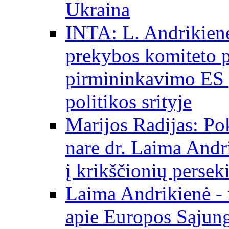
Ukraina
INTA: L. Andrikienė
prekybos komiteto p
pirmininkavimo ES p
politikos srityje
Marijos Radijas: Po
nare dr. Laima Andri
į krikščionių persek
Laima Andrikienė - 
apie Europos Sąjung