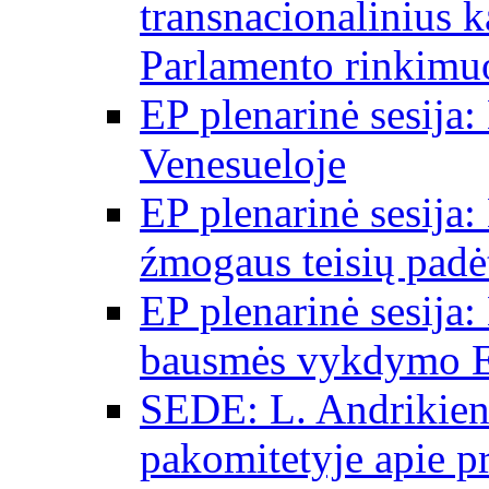
transnacionalinius 
Parlamento rinkimu
EP plenarinė sesija:
Venesueloje
EP plenarinė sesija:
źmogaus teisių padėt
EP plenarinė sesija:
bausmės vykdymo E
SEDE: L. Andrikien
pakomitetyje apie p