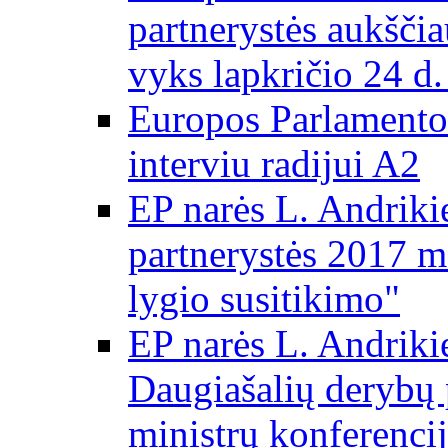
partnerystės aukščia
vyks lapkričio 24 d.
Europos Parlamento
interviu radijui A2
EP narės L. Andriki
partnerystės 2017 m
lygio susitikimo"
EP narės L. Andriki
Daugiašalių derybų 
ministrų konferencij