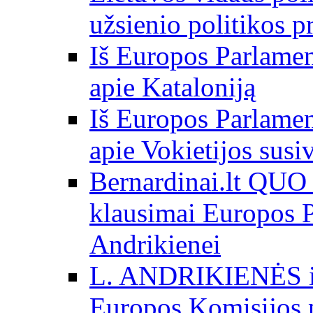
užsienio politikos 
Iš Europos Parlamen
apie Kataloniją
Iš Europos Parlamen
apie Vokietijos susi
Bernardinai.lt QU
klausimai Europos P
Andrikienei
L. ANDRIKIENĖS int
Europos Komisijos p