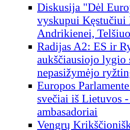
Diskusija "Dėl Europ
vyskupui Kęstučiui 
Andrikienei, Telšiu
Radijas A2: ES ir Ry
aukščiausiojo lygio s
nepasižymėjo ryžtin
Europos Parlamente
svečiai iš Lietuvos 
ambasadoriai
Vengrų Krikščionišk