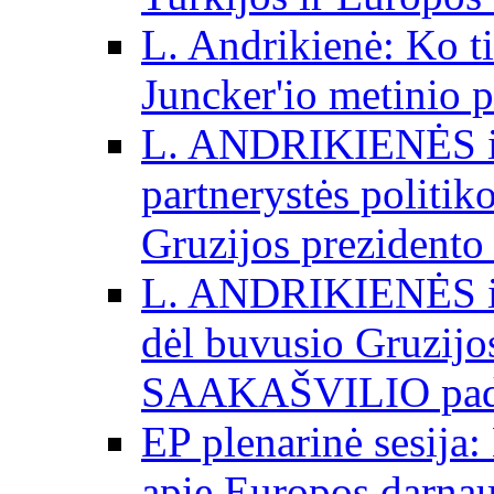
L. Andrikienė: Ko t
Juncker'io metinio 
L. ANDRIKIENĖS int
partnerystės politik
Gruzijos prezidento
L. ANDRIKIENĖS int
dėl buvusio Gruzij
SAAKAŠVILIO padė
EP plenarinė sesija:
apie Europos darna