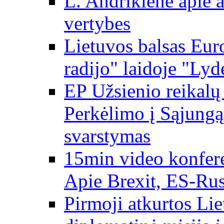
L. Andrikienė apie a
vertybes
Lietuvos balsas Eur
radijo" laidoje "Lyd
EP Užsienio reikal
Perkėlimo į Sąjungą 
svarstymas
15min video konfere
Apie Brexit, ES-Rusi
Pirmoji atkurtos Li