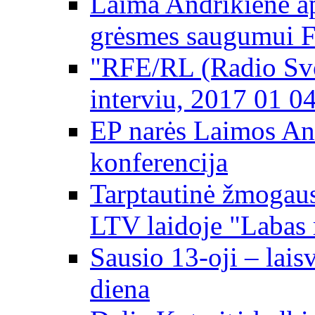
Laima Andrikienė ap
grėsmes saugumui 
"RFE/RL (Radio Svo
interviu, 2017 01 0
EP narės Laimos An
konferencija
Tarptautinė žmogaus
LTV laidoje "Labas 
Sausio 13-oji – lai
diena