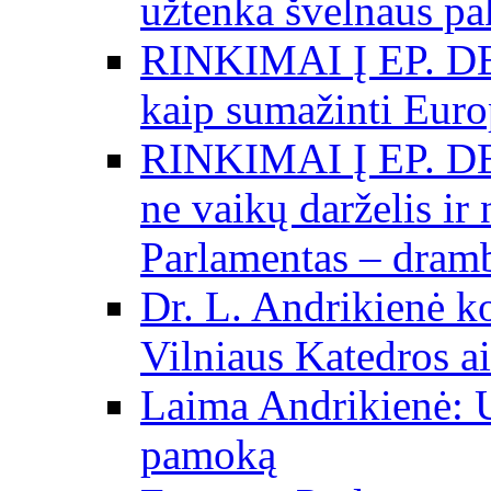
užtenka švelnaus p
RINKIMAI Į EP. DE
kaip sumažinti Eur
RINKIMAI Į EP. DE
ne vaikų darželis ir
Parlamentas – dramb
Dr. L. Andrikienė k
Vilniaus Katedros ai
Laima Andrikienė: 
pamoką