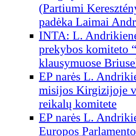
(Partiumi Keresztén
padėka Laimai Andr
INTA: L. Andrikienė
prekybos komiteto “
klausymuose Briuse
EP narės L. Andriki
misijos Kirgizijoje 
reikalų komitete
EP narės L. Andrikie
Europos Parlamento