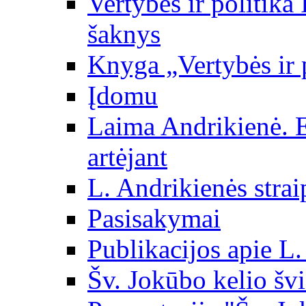
Vertybės ir politika
šaknys
Knyga „Vertybės ir 
Įdomu
Laima Andrikienė. 
artėjant
L. Andrikienės strai
Pasisakymai
Publikacijos apie L
Šv. Jokūbo kelio švi