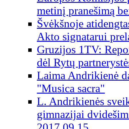
metinį pranešimą be
Švėkšnoje atidengta
Akto signatarui prel
Gruzijos 1TV: Repor
dėl Rytų partnerystė
Laima Andrikienė da
"Musica sacra"
L. Andrikienės svei
gimnazijai dvidešim
2017 09 15