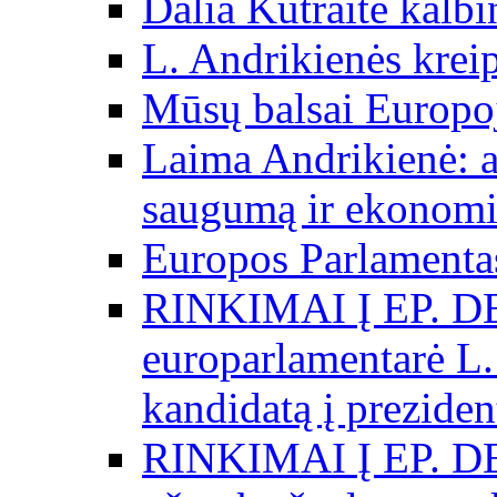
Dalia Kutraitė kalb
L. Andrikienės kreip
Mūsų balsai Europo
Laima Andrikienė: a
saugumą ir ekonomi
Europos Parlamentas
RINKIMAI Į EP. D
europarlamentarė L.
kandidatą į preziden
RINKIMAI Į EP. D