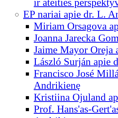
ir ateities perspekty
EP nariai apie dr. L. A
Miriam Orsagova ap
Joanna Jarecka Gom
Jaime Mayor Oreja a
László Surján apie 
Francisco José Mill
Andrikienę
Kristiina Ojuland a
Prof. Hans'as-Gert'a