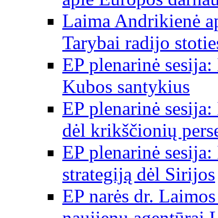
Laima Andrikienė a
Tarybai radijo stot
EP plenarinė sesija:
Kubos santykius
EP plenarinė sesija:
dėl krikščionių per
EP plenarinė sesija:
strategiją dėl Sirijos
EP narės dr. Laimos
naujienų agentūrai 