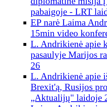
diplomatinė misija 
pabaigoje - LRT lai
EP narė Laima Andr
15min video konfere
L. Andrikienė apie 
pasaulyje Marijos ra
26
L. Andrikienė apie 
Brexit'ą, Rusijos pr
„Aktualijų" laidoje