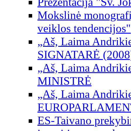
Prezentacija "Šv. Jo
Mokslinė monografij
veiklos tendencijos"
„Aš, Laima Andrikienė
SIGNATARĖ (2008
„Aš, Laima Andrikienė
MINISTRĖ
„Aš, Laima Andrikienė
EUROPARLAMEN
ES-Taivano prekybini