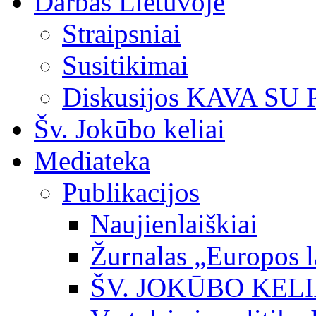
Darbas Lietuvoje
Straipsniai
Susitikimai
Diskusijos KAVA SU
Šv. Jokūbo keliai
Mediateka
Publikacijos
Naujienlaiškiai
Žurnalas „Europos l
ŠV. JOKŪBO KEL