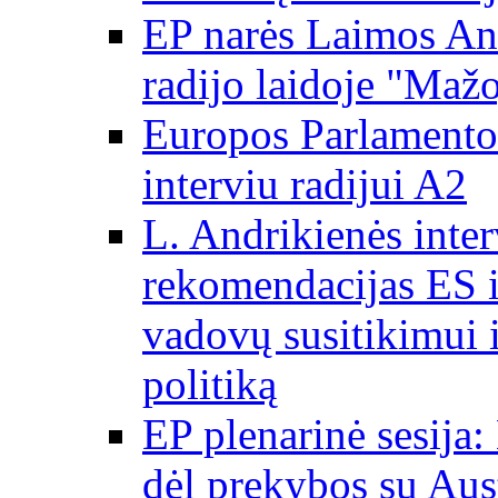
EP narės Laimos And
radijo laidoje "Mažo
Europos Parlamento 
interviu radijui A2
L. Andrikienės int
rekomendacijas ES i
vadovų susitikimui i
politiką
EP plenarinė sesija:
dėl prekybos su Aust