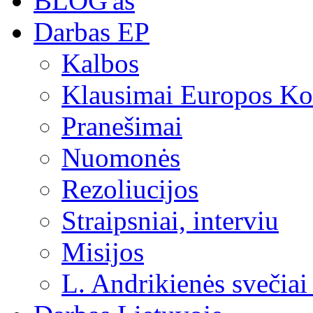
BLOG'as
Darbas EP
Kalbos
Klausimai Europos Kom
Pranešimai
Nuomonės
Rezoliucijos
Straipsniai, interviu
Misijos
L. Andrikienės svečiai